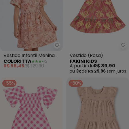
Colorittá - Vestido Infantil Men
Fa
Vestido Infantil Menina
Vestido (Rosa)
COLORITTÁ
FAKINI KIDS
Folhas Tropical (Rosa)
R$ 58,45
R$ 129,90
A partir de
R$ 89,90
ou
3x
de
R$ 29,96
sem
juros
-55%
-50%