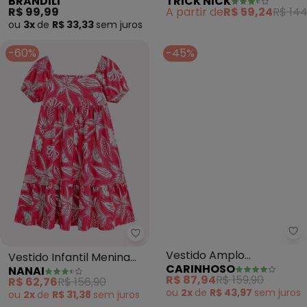
BRANDILI
TRICK NICK
em Meia Malha (Rosa)
(Rosa)
R$ 99,99
A partir de
R$ 59,24
R$ 144
ou
3x
de
R$ 33,33
sem
juros
-60%
-45%
Nanai - Vestido Infantil Menina
Ca
Vestido Infantil Menina
Vestido Amplo
NANAI
CARINHOSO
Estampa (Rosa)
Texturizado (Rosa)
R$ 62,76
R$ 156,90
R$ 87,94
R$ 159,90
ou
2x
de
R$ 31,38
sem
juros
ou
2x
de
R$ 43,97
sem
juros