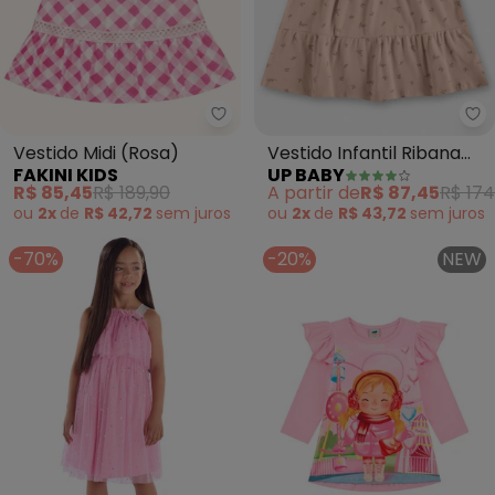
Fakini Kids - Vestido Midi (Rosa)
Up
Vestido Midi (Rosa)
Vestido Infantil Ribana
FAKINI KIDS
UP BABY
Sustentável (Rosa)
R$ 85,45
R$ 189,90
A partir de
R$ 87,45
R$ 174
ou
2x
de
R$ 42,72
sem
juros
ou
2x
de
R$ 43,72
sem
juros
-70%
-20%
NEW