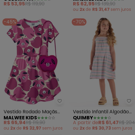
Estampa Laços (Rosa)
Floral (Rosa Escuro)
R$ 53,95
R$ 119,90
R$ 62,95
R$ 139,90
ou
2x
de
R$ 31,47
sem
juros
-45%
-70%
Malwee Kids - Vestido Rodado 
Qu
Vestido Rodado Maçãs
Vestido Infantil Algodão
MALWEE KIDS
QUIMBY
(Rosa Escuro)
(Rosa)
R$ 65,94
R$ 119,90
A partir de
R$ 61,47
R$ 204
ou
2x
de
R$ 32,97
sem
juros
ou
2x
de
R$ 30,73
sem
juros