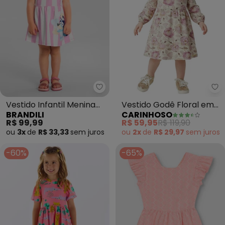
Brandili - Vestido Infantil Meni
Ca
Vestido Infantil Menina
Vestido Godê Floral em
BRANDILI
CARINHOSO
em Meia Malha (Rosa)
Cotton (Rosa)
R$ 99,99
R$ 59,95
R$ 119,90
ou
3x
de
R$ 33,33
sem
juros
ou
2x
de
R$ 29,97
sem
juros
-60%
-65%