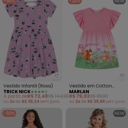
-50%
-20%
NEW
Trick Nick - Vestido Infantil (Ro
Ma
Vestido Infantil (Rosa)
Vestido em Cotton
TRICK NICK
MARLAN
Maquinetado (Rosa)
A partir de
R$ 72,48
R$ 144,99
R$ 79,92
R$ 99,90
ou
2x
de
R$ 36,24
sem
juros
ou
2x
de
R$ 39,96
sem
juros
-50%
NEW