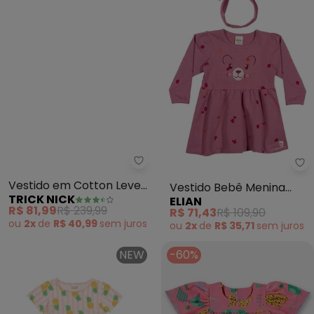
Trick Nick - Vestido em Cotton 
El
Vestido em Cotton Leve
Vestido Bebê Menina
TRICK NICK
ELIAN
e Tule (Rosa)
com Faixa de Cabelo
R$ 81,99
R$ 239,99
R$ 71,43
R$ 109,90
(Rosa)
ou
2x
de
R$ 40,99
sem
juros
ou
2x
de
R$ 35,71
sem
juros
NEW
-60%