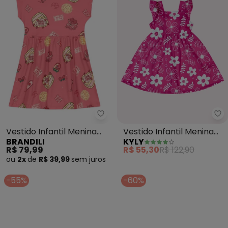
Brandili - Vestido Infantil Meni
Ky
Vestido Infantil Menina
Vestido Infantil Menina
BRANDILI
KYLY
em Meia Malha (Rosa)
Flores (Rosa)
R$ 79,99
R$ 55,30
R$ 122,90
ou
2x
de
R$ 39,99
sem
juros
-55%
-60%