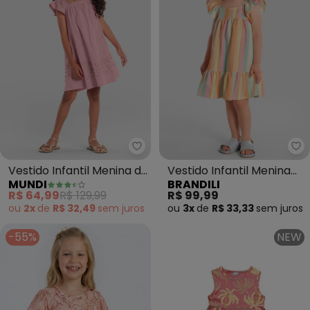
Mundi - Vestido Infantil Menina
Br
Vestido Infantil Menina de
Vestido Infantil Menina
MUNDI
BRANDILI
Corações (Rosa)
em Cotton (Rosa)
R$ 64,99
R$ 129,99
R$ 99,99
ou
2x
de
R$ 32,49
sem
juros
ou
3x
de
R$ 33,33
sem
juros
-55%
NEW