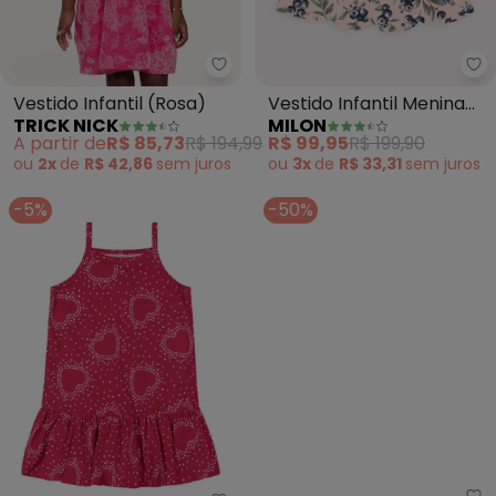
Trick Nick - Vestido Infantil (Ro
Mi
Vestido Infantil (Rosa)
Vestido Infantil Menina
TRICK NICK
MILON
Bordado (Rosa)
A partir de
R$ 85,73
R$ 194,99
R$ 99,95
R$ 199,90
ou
2x
de
R$ 42,86
sem
juros
ou
3x
de
R$ 33,31
sem
juros
-5%
-50%