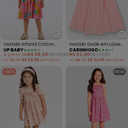
Up Baby - Vestido Infantil Cot
Ca
Vestido Infantil Cotton
Vestido Godê em Laíse
UP BABY
CARINHOSO
Estampado (Rosa)
com Linho (Rosa)
A partir de
R$ 59,96
R$ 149,90
R$ 62,96
R$ 179,90
ou
2x
de
R$ 29,98
sem
juros
ou
2x
de
R$ 31,48
sem
juros
-60%
NEW