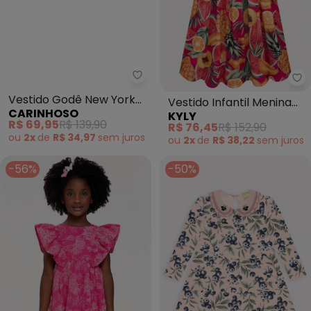
Carinhoso - Vestido Godê New 
Ky
Vestido Godê New York
Vestido Infantil Menina
CARINHOSO
KYLY
com Bordado (Rosa
Frutas (Rosa)
R$ 69,95
R$ 139,90
R$ 76,45
R$ 152,90
Claro)
ou
2x
de
R$ 34,97
sem
juros
ou
2x
de
R$ 38,22
sem
juros
-56%
-50%