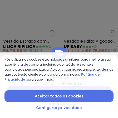
Lilica Ripilica - Vestido Listra
Up
Vestido Listrado com
Vestido e Faixa Algodão
LILICA RIPILICA
UP BABY
Alças Viscose
Bebê (Rosa)
R$ 79,99
R$ 369,00
A partir de
R$ 75,96
R$ 189
Menina(Rosa)
ou
2x
de
R$ 39,99
sem
juros
ou
2x
de
R$ 37,98
sem
juros
Nós utilizamos cookies e tecnologias similares para melhorar sua
experiência de compra, incluindo conteúdo relevante e
-55%
-60%
publicidade personalizada. Ao continuar navegando, entendemos
Compre pelo app e ganhe
12% OFF + frete grátis
que você está ciente e concorda com a nossa
Política de
na sua primeira compra
Privacidade
para saber mais.
Use o cupom
BEMVINDA
Baixar app Posthaus
Aceitar todos os cookies
Agora não
Configurar privacidade