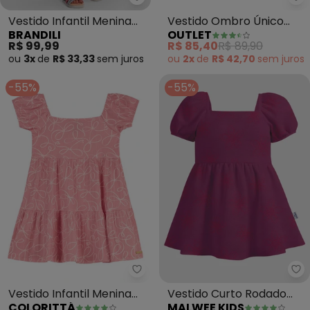
Brandili - Vestido Infantil Meni
Ou
Vestido Infantil Menina
Vestido Ombro Único
BRANDILI
OUTLET
em Meia Malha (Rosa)
Listrado Menina (Rosa )
R$ 99,99
R$ 85,40
R$ 89,90
ou
3x
de
R$ 33,33
sem
juros
ou
2x
de
R$ 42,70
sem
juros
-55%
-55%
Colorittá - Vestido Infantil Me
Ma
Vestido Infantil Menina
Vestido Curto Rodado
COLORITTÁ
MALWEE KIDS