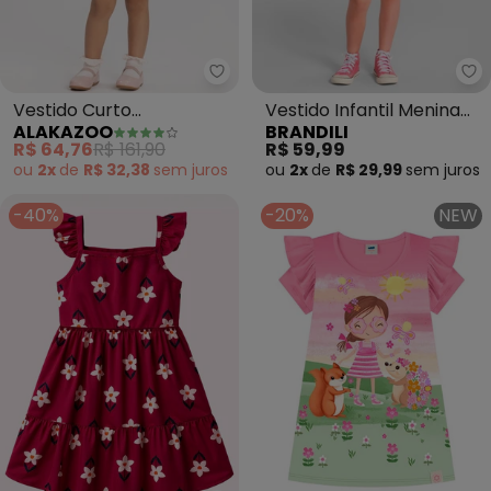
Alakazoo - Vestido Curto Est
Br
Vestido Curto
Vestido Infantil Menina
ALAKAZOO
BRANDILI
Estampado com Manga
em Meia Malha (Rosa)
R$ 64,76
R$ 161,90
R$ 59,99
Balonê (Rosa)
ou
2x
de
R$ 32,38
sem
juros
ou
2x
de
R$ 29,99
sem
juros
-40%
-20%
NEW