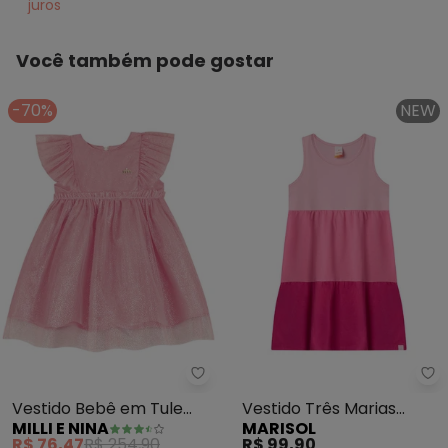
juros
Você também pode gostar
-70%
NEW
Milli e Nina - Vestido Bebê em Tu
Ma
Vestido Bebê em Tule
Vestido Três Marias
MILLI E NINA
MARISOL
Brilho (Rosa)
Menina Marisol (Rosa)
R$ 76,47
R$ 254,90
R$ 99,90