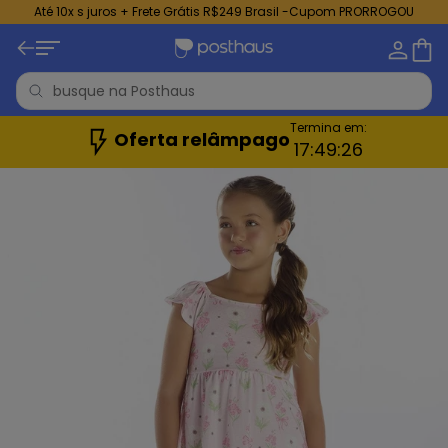
Até 10x s juros + Frete Grátis R$249 Brasil -Cupom PRORROGOU
Termina em:
Oferta relâmpago
17:
49:
24