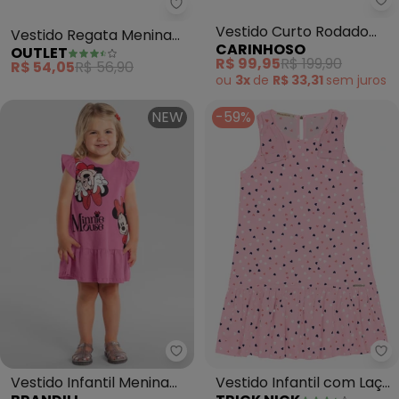
Outlet - Vestido Regata Menina
Ca
Vestido Regata Menina
Vestido Curto Rodado
OUTLET
CARINHOSO
(Rosa )
Acinturado Poá (Rosa)
R$ 54,05
R$ 56,90
R$ 99,95
R$ 199,90
ou
3x
de
R$ 33,31
sem
juros
NEW
-59%
Brandili - Vestido Infantil Meni
Tr
Vestido Infantil Menina
Vestido Infantil com Laço