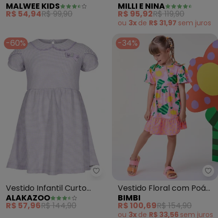
MALWEE KIDS
MILLI E NINA
Love (Rosa Escuro)
Penteado Pássaros
R$ 54,94
R$ 99,90
R$ 95,92
R$ 119,90
(Rosa)
ou
3x
de
R$ 31,97
sem
juros
-60%
-34%
Alakazoo - Vestido Infantil Cur
Bi
Vestido Infantil Curto
Vestido Floral com Poá
ALAKAZOO
BIMBI
com Bordado e Laço
(Rosa)
R$ 57,96
R$ 144,90
R$ 100,69
R$ 154,90
(Rosa)
ou
3x
de
R$ 33,56
sem
juros