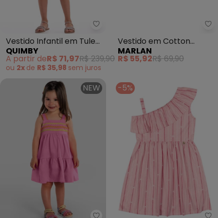
Quimby - Vestido Infantil em Tu
Ma
Vestido Infantil em Tule
Vestido em Cotton
QUIMBY
MARLAN
Forrado (Rosa)
Penteado (Rosa)
A partir de
R$ 71,97
R$ 239,90
R$ 55,92
R$ 69,90
ou
2x
de
R$ 35,98
sem
juros
NEW
-5%