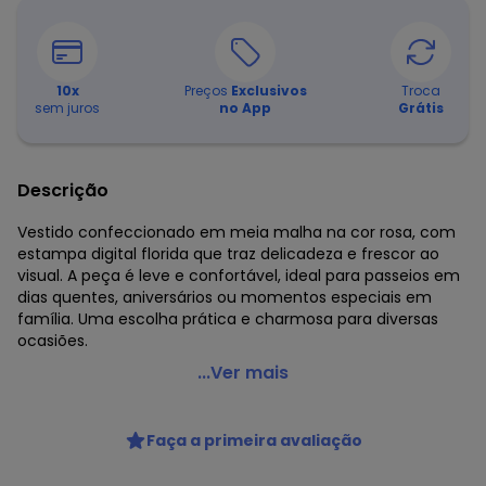
10
x
Preços
Exclusivos
Troca
sem juros
no App
Grátis
Descrição
Vestido confeccionado em meia malha na cor rosa, com
estampa digital florida que traz delicadeza e frescor ao
visual. A peça é leve e confortável, ideal para passeios em
dias quentes, aniversários ou momentos especiais em
família. Uma escolha prática e charmosa para diversas
ocasiões.
Pulla Bulla - Vestido Meia Malha Rosa
...Ver mais
Código do produto: 7717985
Modelagem: Ampla
Faça a primeira avaliação
Comprimento da Manga: Curta
Comprimento: Curto