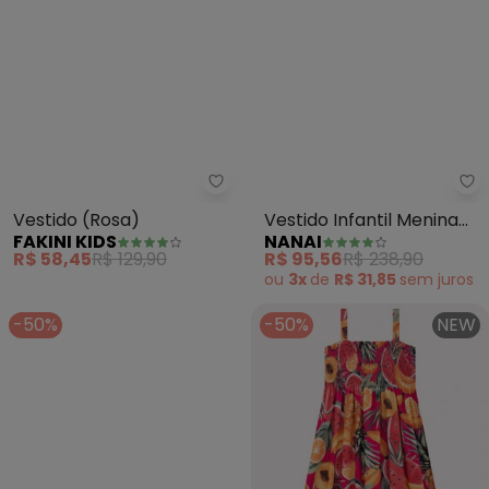
Fakini Kids - Vestido (Rosa)
Na
Vestido (Rosa)
Vestido Infantil Menina
FAKINI KIDS
NANAI
em Algodão (Rosa)
R$ 58,45
R$ 129,90
R$ 95,56
R$ 238,90
ou
3x
de
R$ 31,85
sem
juros
-50%
-50%
NEW