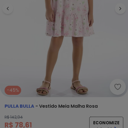
Pull
-45%
PULLA BULLA
-
Vestido Meia Malha Rosa
R$ 142,94
ECONOMIZE
R$ 78,61