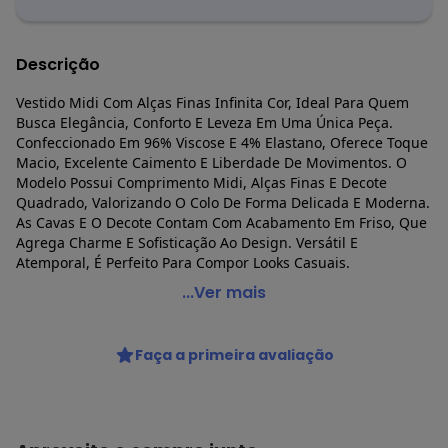
Descrição
Vestido Midi Com Alças Finas Infinita Cor, Ideal Para Quem
Busca Elegância, Conforto E Leveza Em Uma Única Peça.
Confeccionado Em 96% Viscose E 4% Elastano, Oferece Toque
Macio, Excelente Caimento E Liberdade De Movimentos. O
Modelo Possui Comprimento Midi, Alças Finas E Decote
Quadrado, Valorizando O Colo De Forma Delicada E Moderna.
As Cavas E O Decote Contam Com Acabamento Em Friso, Que
Agrega Charme E Sofisticação Ao Design. Versátil E
Atemporal, É Perfeito Para Compor Looks Casuais.
Infinita Cor - Vestido Midi com Alças Finas Bege
...Ver mais
Código do produto: 8479387
Fornecedor: ROVITEX IND E COM DE MALHAS LTDA / CNPJ
Faça a primeira avaliação
79.233.672/0010-98
Feito: Brasil
Cuidados para conservação do produto: Lavar à mão.
Não usar alvejante.
Não usar secadora.