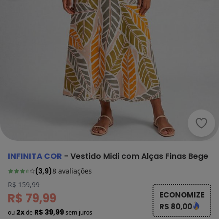
Infin
INFINITA COR
-
Vestido Midi com Alças Finas Bege
(
3,9
)
8
avaliações
R$ 159,99
ECONOMIZE
R$ 79,99
R$ 80,00
2x
R$ 39,99
ou
de
sem juros