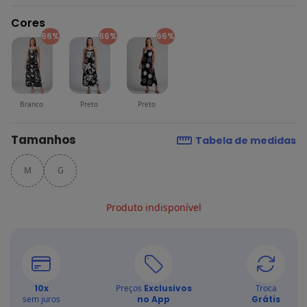
Cores
66%
66%
66%
Branco
Preto
Preto
Tamanhos
Tabela de medidas
M
G
Produto indisponível
10
x
Preços
Exclusivos
Troca
sem juros
no App
Grátis