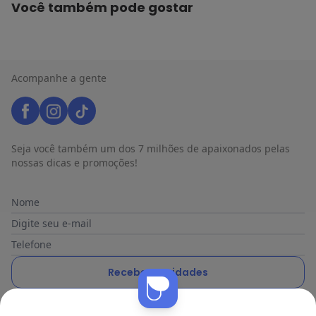
Você também pode gostar
Acompanhe a gente
Seja você também um dos 7 milhões de apaixonados pelas
nossas dicas e promoções!
Nome
Digite seu e-mail
Telefone
Receber novidades
Ao enviar o cadastro, você concorda com a nossa
Política de
Nós utilizamos cookies e tecnologias similares para melhorar sua