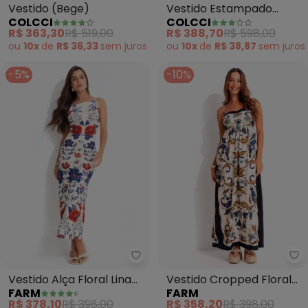
Vestido (Bege)
Vestido Estampado
COLCCI
COLCCI
(Bege)
R$ 363,30
R$ 519,00
R$ 388,70
R$ 598,00
ou
10x
de
R$ 36,33
sem
juros
ou
10x
de
R$ 38,87
sem
juros
-5%
-10%
Farm - Vestido Alça Floral Lina 
Fa
Vestido Alça Floral Lina
Vestido Cropped Floral
FARM
FARM
(Bege)
Bege (Bege)
R$ 378,10
R$ 398,00
R$ 358,20
R$ 398,00