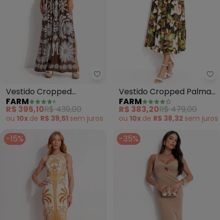
Farm - Vestido Cropped Coletâ
Fa
Vestido Cropped
Vestido Cropped Palma
FARM
FARM
Coletânea Tropical
do Norte (Verde)
R$ 395,10
R$ 439,00
R$ 383,20
R$ 479,00
(Marrom)
ou
10x
de
R$ 39,51
sem
juros
ou
10x
de
R$ 38,32
sem
juros
-15%
-35%