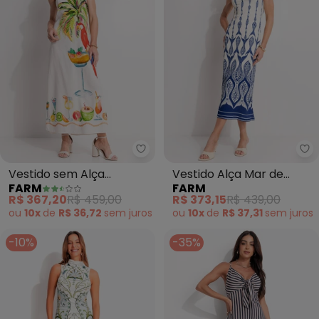
Farm - Vestido sem Alça Coquet
Fa
Vestido sem Alça
Vestido Alça Mar de
FARM
FARM
Coquetel Lenço (Off
Estrelas (Off White)
R$ 367,20
R$ 459,00
R$ 373,15
R$ 439,00
White)
ou
10x
de
R$ 36,72
sem
juros
ou
10x
de
R$ 37,31
sem
juros
-10%
-35%