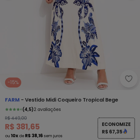
Farm
-15%
FARM
-
Vestido Midi Coqueiro Tropical Bege
(
4,5
)
2
avaliações
R$ 449,00
ECONOMIZE
R$ 381,65
R$ 67,35
10x
R$ 38,16
ou
de
sem juros