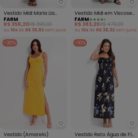
Farm - Vestido Midi Maria Lia (P
Fa
Vestido Midi Maria Lia
Vestido Midi em Viscose
FARM
FARM
(Preto)
(Preto)
R$ 358,20
R$ 398,00
R$ 383,20
R$ 479,00
ou
10x
de
R$ 35,82
sem
juros
ou
10x
de
R$ 38,32
sem
juros
-30%
-10%
Colcci - Vestido (Amarelo)
Fa
Vestido (Amarelo)
Vestido Reto Água de Flor