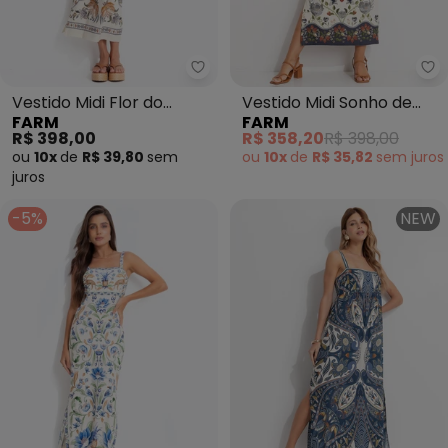
Farm - Vestido Midi Flor do Des
Fa
Vestido Midi Flor do
Vestido Midi Sonho de
FARM
FARM
Deserto (Bege)
Morango (Bege)
R$ 398,00
R$ 358,20
R$ 398,00
ou
10x
de
R$ 39,80
sem
ou
10x
de
R$ 35,82
sem
juros
juros
-5%
NEW