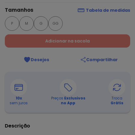
Tamanhos
Tabela de medidas
P
M
G
GG
Adicionar na sacola
Desejos
Compartilhar
10
x
Preços
Exclusivos
Troca
sem juros
no App
Grátis
Descrição