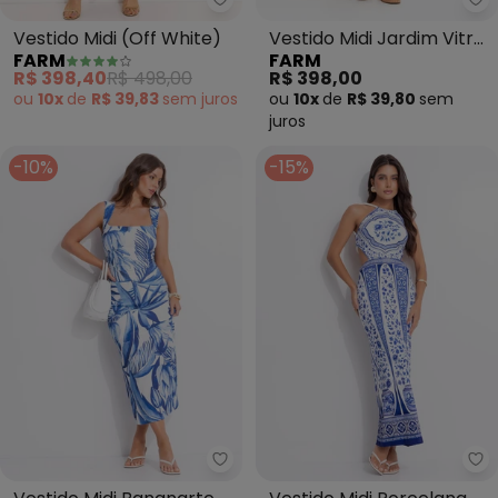
Farm - Vestido Midi (Off White)
Fa
Vestido Midi (Off White)
Vestido Midi Jardim Vitral
FARM
FARM
(Bege)
R$ 398,40
R$ 498,00
R$ 398,00
ou
10x
de
R$ 39,83
sem
juros
ou
10x
de
R$ 39,80
sem
juros
-10%
-15%
Farm - Vestido Midi Bananarte 
Fa