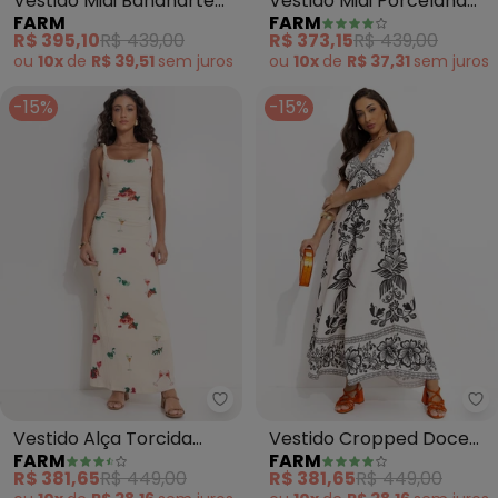
Vestido Midi Bananarte
Vestido Midi Porcelana
FARM
FARM
(Off White)
(Off White)
R$ 395,10
R$ 439,00
R$ 373,15
R$ 439,00
ou
10x
de
R$ 39,51
sem
juros
ou
10x
de
R$ 37,31
sem
juros
-15%
-15%
Farm - Vestido Alça Torcida Co
Fa
Vestido Alça Torcida
Vestido Cropped Doce
FARM
FARM
Coquetel Tropical (Bege)
Caminho (Off White)
R$ 381,65
R$ 449,00
R$ 381,65
R$ 449,00