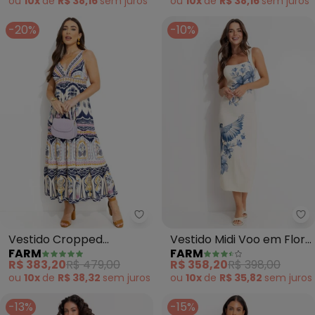
ou
10x
de
R$ 38,16
sem
juros
ou
10x
de
R$ 38,16
sem
juros
-20%
-10%
Farm - Vestido Cropped Chapa
Fa
Vestido Cropped
Vestido Midi Voo em Flor
FARM
FARM
Chapada dos Veadeiros
(Bege)
R$ 383,20
R$ 479,00
R$ 358,20
R$ 398,00
(Bege)
ou
10x
de
R$ 38,32
sem
juros
ou
10x
de
R$ 35,82
sem
juros
-13%
-15%