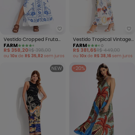
Farm - Vestido Cropped Fruta d
Fa
Vestido Cropped Fruta
Vestido Tropical Vintage
FARM
FARM
de Verão (Off White)
(Off White)
R$ 358,20
R$ 398,00
R$ 381,65
R$ 449,00
ou
10x
de
R$ 35,82
sem
juros
ou
10x
de
R$ 38,16
sem
juros
NEW
-20%