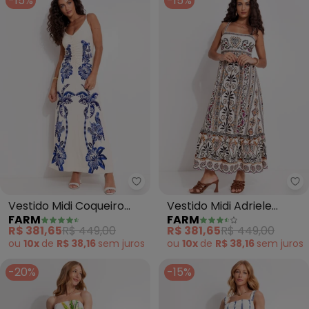
-15%
-15%
Farm - Vestido Midi Coqueiro Tr
Fa
Vestido Midi Coqueiro
Vestido Midi Adriele
FARM
FARM
Tropical (Bege)
(Bege)
R$ 381,65
R$ 449,00
R$ 381,65
R$ 449,00
ou
10x
de
R$ 38,16
sem
juros
ou
10x
de
R$ 38,16
sem
juros
-20%
-15%