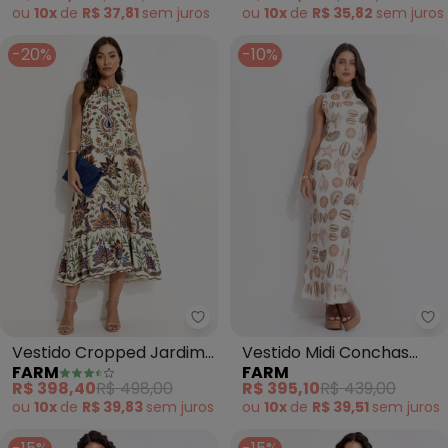
ou
10x
de
R$ 37,81
sem
juros
ou
10x
de
R$ 35,82
sem
juros
-20%
-10%
Farm - Vestido Cropped Jardim
Fa
Vestido Cropped Jardim
Vestido Midi Conchas
FARM
FARM
Maravilhoso (Bege)
(Bege)
R$ 398,40
R$ 498,00
R$ 395,10
R$ 439,00
ou
10x
de
R$ 39,83
sem
juros
ou
10x
de
R$ 39,51
sem
juros