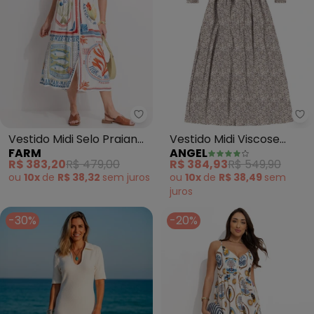
Farm - Vestido Midi Selo Praian
An
Vestido Midi Selo Praiano
Vestido Midi Viscose
FARM
ANGEL
(Off White)
Estampada (Bege)
R$ 383,20
R$ 479,00
R$ 384,93
R$ 549,90
ou
10x
de
R$ 38,32
sem
juros
ou
10x
de
R$ 38,49
sem
juros
-30%
-20%