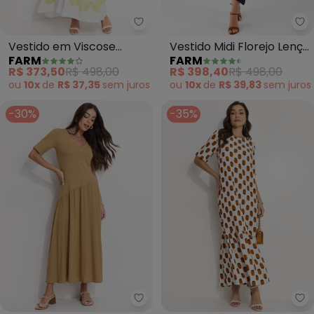
Farm - Vestido em Viscose (Be
Fa
Vestido em Viscose
Vestido Midi Florejo Lenço
FARM
FARM
(Bege)
(Bege)
R$ 373,50
R$ 498,00
R$ 398,40
R$ 498,00
ou
10x
de
R$ 37,35
sem
juros
ou
10x
de
R$ 39,83
sem
juros
-30%
-35%
Colcci - Vestido (Bege)
Co