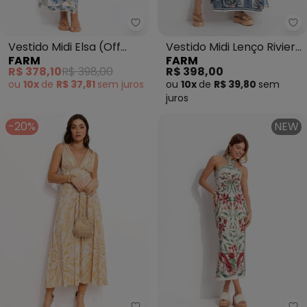
Farm - Vestido Midi Elsa (Off Wh
Fa
Vestido Midi Elsa (Off
Vestido Midi Lenço Riviera
FARM
FARM
White)
(Bege)
R$ 378,10
R$ 398,00
R$ 398,00
ou
10x
de
R$ 37,81
sem
juros
ou
10x
de
R$ 39,80
sem
juros
-20%
NEW