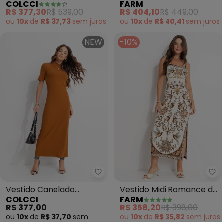
COLCCI
FARM
(Preto)
R$ 377,30
R$ 539,00
R$ 404,10
R$ 449,00
ou
10x
de
R$ 37,73
sem
juros
ou
10x
de
R$ 40,41
sem
juros
NEW
-10%
Colcci - Vestido Canelado (Ma
Fa
Vestido Canelado
Vestido Midi Romance de
COLCCI
FARM
(Marrom)
Passaro (Marrom)
R$ 377,00
R$ 358,20
R$ 398,00
ou
10x
de
R$ 37,70
sem
ou
10x
de
R$ 35,82
sem
juros