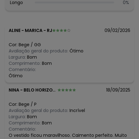
Secar Em Tambor Temperatura Máxima Da Base Do Ferro
Longo
0
%
110 C Sem Vapor Não Limpar A Seco Não Deixar De Molho
Não Passar Sobre A Estampa E/Ou Bordado Se Houver
Observação: Drapeado
Tecido: Malha
ALINE
-
MARICA - RJ
09/02/2026
Composição: 90% Viscose 10% Elastano
Cor:
Bege
/
GG
Avaliação geral do produto:
Ótimo
Largura:
Bom
Comprimento:
Bom
Comentário:
Ótimo
NINA
-
BELO HORIZONTE - MG
18/09/2025
Cor:
Bege
/
P
Avaliação geral do produto:
Incrível
Largura:
Bom
Comprimento:
Bom
Comentário:
O vestido ficou maravilhoso. Caimento perfeito. Muito