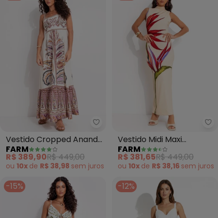
Farm - Vestido Cropped Anand
Fa
Vestido Cropped Ananda
Vestido Midi Maxi
FARM
FARM
(Bege)
Estrelicia (Bege)
R$ 389,90
R$ 449,00
R$ 381,65
R$ 449,00
ou
10x
de
R$ 38,98
sem
juros
ou
10x
de
R$ 38,16
sem
juros
-15%
-12%