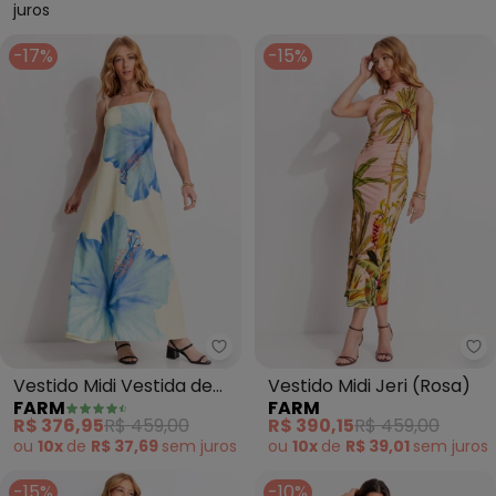
juros
-17%
-15%
Farm - Vestido Midi Vestida de 
Fa
Vestido Midi Vestida de
Vestido Midi Jeri (Rosa)
FARM
FARM
Flor (Amarelo)
R$ 376,95
R$ 459,00
R$ 390,15
R$ 459,00
ou
10x
de
R$ 37,69
sem
juros
ou
10x
de
R$ 39,01
sem
juros
-15%
-10%