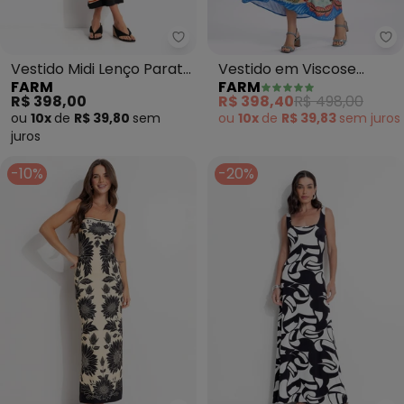
Farm - Vestido Midi Lenço Parat
Fa
Vestido Midi Lenço Paraty
Vestido em Viscose
FARM
FARM
(Preto)
Lenço Beleza (Azul)
R$ 398,00
R$ 398,40
R$ 498,00
ou
10x
de
R$ 39,80
sem
ou
10x
de
R$ 39,83
sem
juros
juros
-10%
-20%