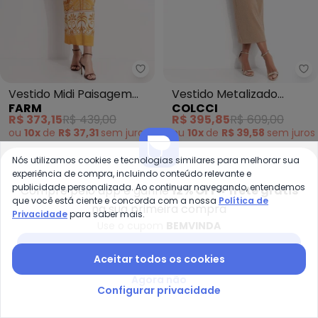
Farm - Vestido Midi Paisagem T
Co
Vestido Midi Paisagem
Vestido Metalizado
FARM
COLCCI
Tropical (Amarelo)
(Dourado)
R$ 373,15
R$ 439,00
R$ 395,85
R$ 609,00
ou
10x
de
R$ 37,31
sem
juros
ou
10x
de
R$ 39,58
sem
juros
Nós utilizamos cookies e tecnologias similares para melhorar sua
-10%
-10%
experiência de compra, incluindo conteúdo relevante e
publicidade personalizada. Ao continuar navegando, entendemos
Compre pelo app e ganhe
12% OFF + frete grátis
que você está ciente e concorda com a nossa
Política de
na sua primeira compra
Privacidade
para saber mais.
Use o cupom
BEMVINDA
Baixar app Posthaus
Aceitar todos os cookies
Agora não
Configurar privacidade