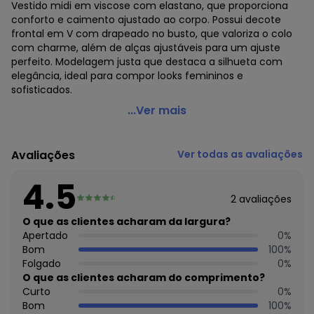
Vestido midi em viscose com elastano, que proporciona
conforto e caimento ajustado ao corpo. Possui decote
frontal em V com drapeado no busto, que valoriza o colo
com charme, além de alças ajustáveis para um ajuste
perfeito. Modelagem justa que destaca a silhueta com
elegância, ideal para compor looks femininos e
sofisticados.
Farm - Vestido Midi Coqueiro Tropical Bege
...Ver mais
Código do produto: 3917179
Modelagem: Slim
Avaliações
Ver todas as avaliações
Comprimento da Manga: Curta
Modelo da Manga: Alças
4.5
Comprimento: Midi
2
avaliações
Forro: Não
Cinto: Não Acompanha
O que as clientes acharam da largura?
Decote Frente : V
Apertado
0
%
Decote Costas: Redondo
Bom
100
%
Fornecedor: CIDADE MARAVILHOSA IND E COM DE ROUPAS /
Folgado
0
%
CNPJ 96.116.690/0051-8
O que as clientes acharam do comprimento?
Feito: Brasil
Curto
0
%
Cuidados para conservação do produto: Não Alvejar Não
Bom
100
%