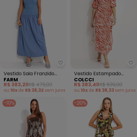
Farm - Vestido Saia Franzido (A
Co
Vestido Saia Franzido
Vestido Estampado
FARM
COLCCI
(Azul)
(Vermelho)
R$ 383,20
R$ 479,00
R$ 383,40
R$ 639,00
ou
10x
de
R$ 38,32
sem
juros
ou
10x
de
R$ 38,33
sem
juros
-10%
-20%