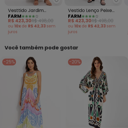
Farm - Vesttido Jardim Majest
Farm 
Vesttido Jardim
Vestido Lenço Peixe
FARM
FARM
Majestoso Bege
Copa Bege
R$ 423,30
R$ 498,00
R$ 423,30
R$ 498,00
ou
10x
de
R$ 42,33
sem
ou
10x
de
R$ 42,33
sem
juros
juros
Você também pode gostar
-25%
-20%