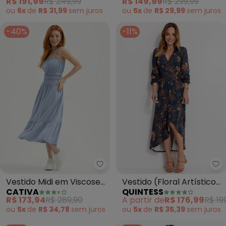
R$ 191,99
R$ 249,99
R$ 149,99
R$ 299,99
ou
6x
de
R$ 31,99
sem
juros
ou
5x
de
R$ 29,99
sem
juros
-40%
-11%
Cativa - Vestido Midi em Viscose
Qu
Vestido Midi em Viscose
Vestido (Floral Artístico)
CATIVA
QUINTESS
(Azul Claro)
em Malha de Viscose
R$ 173,94
R$ 289,90
A partir de
R$ 176,99
R$ 19
ou
5x
de
R$ 34,78
sem
juros
ou
5x
de
R$ 35,39
sem
juros