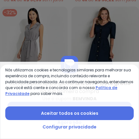
-32%
Nós utilizamos cookies e tecnologias similares para melhorar sua
experiência de compra, incluindo conteúdo relevante e
publicidade personalizada. Ao continuar navegando, entendemos
Compre pelo app e ganhe
12% OFF + frete grátis
que você está ciente e concorda com a nossa
Política de
na sua primeira compra
Privacidade
para saber mais.
Ro
Quintess - Vestido (Cinza) em 
Use o cupom
BEMVINDA
Vestido (Azul) com
Vestido (Cinza) em com
Baixar app Posthaus
ROSALIE
QUINTESS
Bolsos
Aspecto de Linho
Aceitar todos os cookies
A partir de
R$ 179,99
R$ 169,99
R$ 249,99
ou
6x
de
R$ 29,99
sem
juros
ou
5x
de
R$ 33,99
sem
juros
Agora não
Configurar privacidade
-40%
-45%