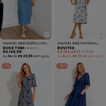
Doce Tom - Vestido Midi Malha 
Ro
Vestido Midi Malha com
Vestido Midi Feminino
DOCE TOM
ROVITEX
Fenda Lateral (Azul)
Meia Malha Estampado
R$ 149,99
R$ 193,49
R$ 249,99
(Azul)
ou
5x
de
R$ 29,99
sem
juros
ou
6x
de
R$ 32,24
sem
juros
-11%
-28%