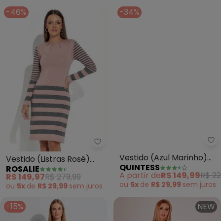
-46%
-34%
Rosalie - Vestido (Listras Rosê
Qu
Vestido (Listras Rosê)
Vestido (Azul Marinho)
ROSALIE
QUINTESS
com Pregas
em Viscose Plana Sarjada
R$ 149,97
R$ 279,99
A partir de
R$ 149,99
R$ 22
ou
5x
de
R$ 29,99
sem
juros
ou
5x
de
R$ 29,99
sem
juros
-15%
NEW