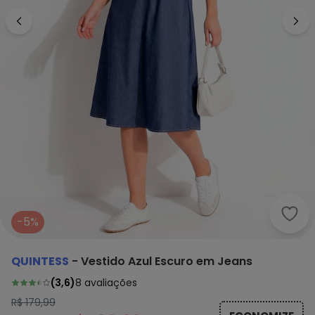
Quin
-5%
QUINTESS
-
Vestido Azul Escuro em Jeans
(
3,6
)
8
avaliações
R$ 179,99