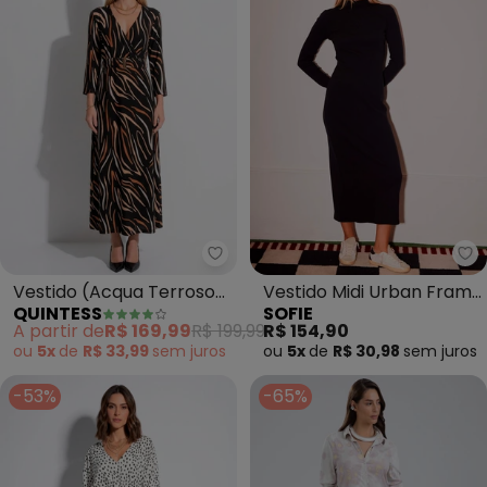
Quintess - Vestido (Acqua Terr
So
Vestido (Acqua Terroso)
Vestido Midi Urban Frame
QUINTESS
SOFIE
em Malha de Viscose
de Manga Longa em
A partir de
R$ 169,99
R$ 199,99
R$ 154,90
Ribana
ou
5x
de
R$ 33,99
sem
juros
ou
5x
de
R$ 30,98
sem
juros
-53%
-65%