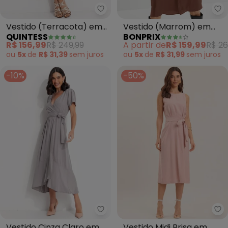
Quintess - Vestido (Terracota)
bo
Vestido (Terracota) em
Vestido (Marrom) em
QUINTESS
BONPRIX
Linho
Viscose Plana
R$ 156,99
R$ 249,99
A partir de
R$ 159,99
R$ 26
ou
5x
de
R$ 31,39
sem
juros
ou
5x
de
R$ 31,99
sem
juros
-10%
-50%
Quintess - Vestido Cinza Claro 
Do
Vestido Cinza Claro em
Vestido Midi Brisa em