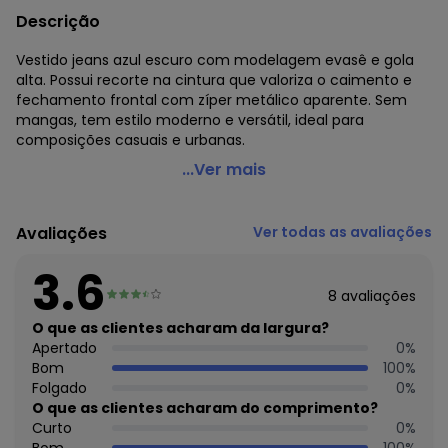
Descrição
Vestido jeans azul escuro com modelagem evasê e gola
alta. Possui recorte na cintura que valoriza o caimento e
fechamento frontal com zíper metálico aparente. Sem
mangas, tem estilo moderno e versátil, ideal para
composições casuais e urbanas.
Quintess - Vestido Azul Escuro em Jeans
...Ver mais
Código do produto: 3904295
Modelagem: Solta
Avaliações
Ver todas as avaliações
Modelo: Evasê
Comprimento da manga: Curta
3.6
Comprimento: Midi
8
avaliações
Decote frente: Com gola rolê
Fechamento: Em zíper
O que as clientes acharam da largura?
Tecido: Jeans 170g 100% algodão sarja
Apertado
0
%
Uso trabalho: Sim
Bom
100
%
Folgado
0
%
O que as clientes acharam do comprimento?
Curto
0
%