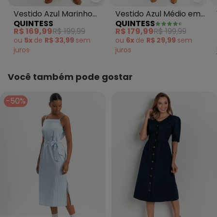
Quintess - Vestido Azul Marinh
Quint
Vestido Azul Marinho
Vestido Azul Médio em
QUINTESS
QUINTESS
em Acetinado
Jeans
R$ 169,99
R$ 199,99
R$ 179,99
R$ 199,99
ou
5x
de
R$ 33,99
sem
ou
6x
de
R$ 29,99
sem
juros
juros
Você também pode gostar
-50%