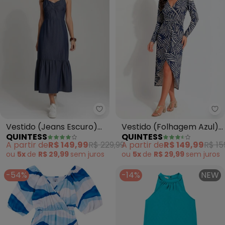
Quintess - Vestido (Jeans Escu
Qu
Vestido (Jeans Escuro)
Vestido (Folhagem Azul)
QUINTESS
QUINTESS
em Jeans
em Malha de Viscose
A partir de
R$ 149,99
R$ 229,99
A partir de
R$ 149,99
R$ 15
ou
5x
de
R$ 29,99
sem
juros
ou
5x
de
R$ 29,99
sem
juros
-54%
-14%
NEW