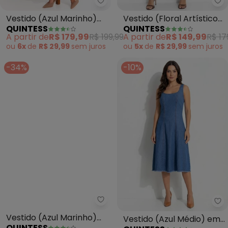
Quintess - Vestido (Azul Marin
Qu
Vestido (Azul Marinho)
Vestido (Floral Artístico)
QUINTESS
QUINTESS
em Crepe Plano
em Malha de Viscose
A partir de
R$ 179,99
R$ 199,99
A partir de
R$ 149,99
R$ 17
ou
6x
de
R$ 29,99
sem
juros
ou
5x
de
R$ 29,99
sem
juros
-34%
-10%
Quintess - Vestido (Azul Marinh
Qu
Vestido (Azul Marinho)
Vestido (Azul Médio) em