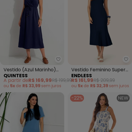
Quintess - Vestido (Azul Marin
En
Vestido (Azul Marinho)
Vestido Feminino Super
QUINTESS
ENDLESS
em Acetinado
Midi Evasê Liso (Azul)
A partir de
R$ 169,99
R$ 199,99
R$ 161,99
R$ 209,99
ou
5x
de
R$ 33,99
sem
juros
ou
5x
de
R$ 32,39
sem
juros
-22%
NEW