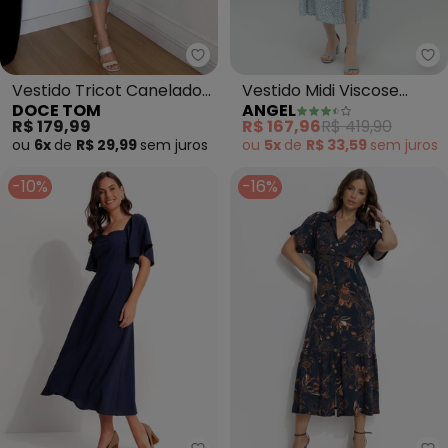
Doce Tom - Vestido Tricot Cane
An
Vestido Tricot Canelado
Vestido Midi Viscose
DOCE TOM
ANGEL
Midi com Fenda (Azul)
Estampada (Azul)
R$ 179,99
R$ 167,96
R$ 419,90
ou
6x
de
R$ 29,99
sem
juros
ou
5x
de
R$ 33,59
sem
juros
-10%
-16%