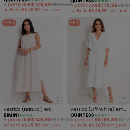
QUINTESS
QUINTESS
em Viscose Plana Sarjada
Jeans
A partir de
R$ 149,99
R$ 229,99
A partir de
R$ 179,99
R$ 19
ou
5x
de
R$ 29,99
sem
juros
ou
6x
de
R$ 29,99
sem
juros
-25%
-11%
Bimini - Vestido (Natural) em Li
Qu
Vestido (Natural) em
Vestido (Off White) em
BIMINI
QUINTESS
Linho
Malha Texturizada
A partir de
R$ 149,99
R$ 199,99
A partir de
R$ 159,99
R$ 17
ou
5x
de
R$ 29,99
sem
juros
ou
5x
de
R$ 31,99
sem
juros