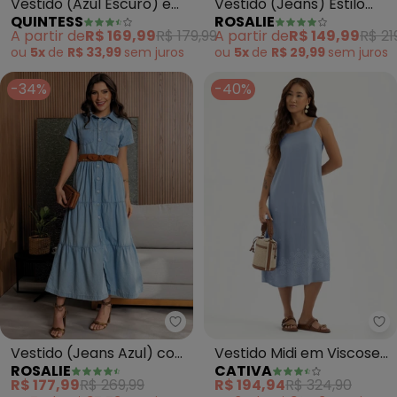
Vestido (Jeans) Estilo
Vestido (Azul Escuro) em
ROSALIE
QUINTESS
Chemise
Jeans
A partir de
R$ 149,99
R$ 21
A partir de
R$ 169,99
R$ 179,99
ou
5x
de
R$ 29,99
sem
juros
ou
5x
de
R$ 33,99
sem
juros
-34%
-40%
Rosalie - Vestido (Jeans Azul) 
Ca
Vestido (Jeans Azul) com
Vestido Midi em Viscose
ROSALIE
CATIVA
Gola
(Azul Claro)
R$ 177,99
R$ 269,99
R$ 194,94
R$ 324,90