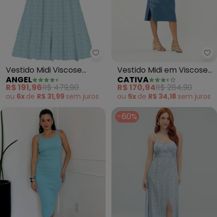
Angel - Vestido Midi Viscose Es
Ca
Vestido Midi Viscose
Vestido Midi em Viscose
ANGEL
CATIVA
Estampada (Azul)
(Azul)
R$ 191,96
R$ 479,90
R$ 170,94
R$ 284,90
ou
6x
de
R$ 31,99
sem
juros
ou
5x
de
R$ 34,18
sem
juros
-60%