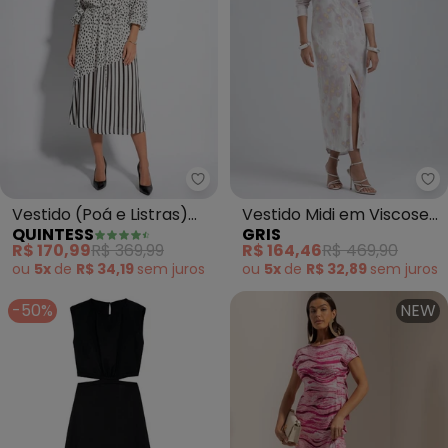
Quintess - Vestido (Poá e Listr
Vestido (Poá e Listras)
Vestido Midi em Viscose
QUINTESS
GRIS
em Viscose Plana
(Azul Claro)
R$ 170,99
R$ 369,99
R$ 164,46
R$ 469,90
ou
5x
de
R$ 34,19
sem
juros
ou
5x
de
R$ 32,89
sem
juros
-50%
NEW