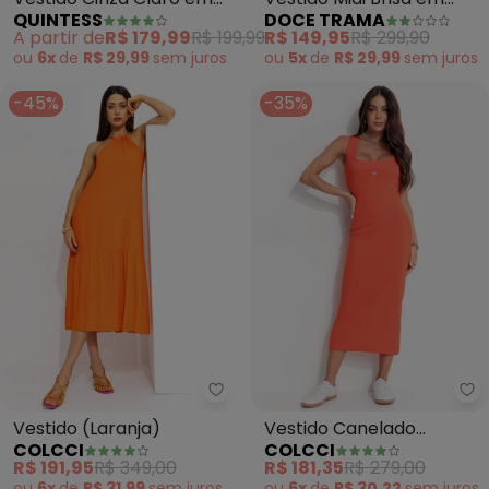
QUINTESS
DOCE TRAMA
Tecido Fluido
Linho (Rosa)
A partir de
R$ 179,99
R$ 199,99
R$ 149,95
R$ 299,90
ou
6x
de
R$ 29,99
sem
juros
ou
5x
de
R$ 29,99
sem
juros
-45%
-35%
Colcci - Vestido (Laranja)
Co
Vestido (Laranja)
Vestido Canelado
COLCCI
COLCCI
(Vermelho)
R$ 191,95
R$ 349,00
R$ 181,35
R$ 279,00
ou
6x
de
R$ 31,99
sem
juros
ou
6x
de
R$ 30,22
sem
juros