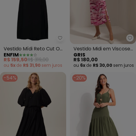
Enfim - Vestido Mídi Reto Cut O
Vestido Mídi Reto Cut Out
Vestido Midi em Viscose
ENFIM
GRIS
(Preto)
(Rosa)
R$ 159,50
R$ 319,00
R$ 180,00
ou
5x
de
R$ 31,90
sem
juros
ou
6x
de
R$ 30,00
sem
juros
-54%
-20%