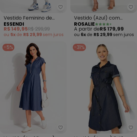
Ro
Essendi - Vestido Feminino de A
Vestido (Azul) com
Vestido Feminino de
ROSALIE
ESSENDI
Bolsos
Alcinha (Azul)
A partir de
R$ 179,99
R$ 149,95
R$ 299,99
ou
6x
de
R$ 29,99
sem
juros
ou
5x
de
R$ 29,99
sem
juros
-5%
-31%
Ro
Quintess - Vestido (Azul Escur