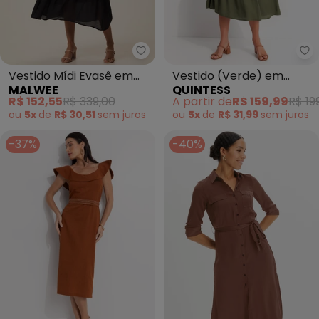
Malwee - Vestido Mídi Evasê e
Qu
Vestido Mídi Evasê em
Vestido (Verde) em
MALWEE
QUINTESS
Crepe (Preto)
Viscose Sarjada
R$ 152,55
R$ 339,00
A partir de
R$ 159,99
R$ 19
ou
5x
de
R$ 30,51
sem
juros
ou
5x
de
R$ 31,99
sem
juros
-37%
-40%