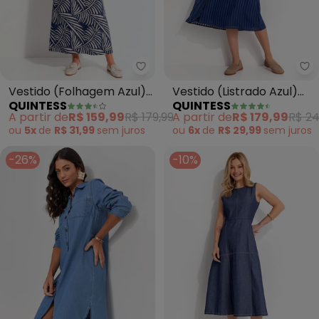
Quintess - Vestido (Folhagem A
Qu
Vestido (Folhagem Azul)
Vestido (Listrado Azul)
QUINTESS
QUINTESS
em Malha de Viscose
Voil de Poliéster
A partir de
R$ 159,99
R$ 179,99
A partir de
R$ 179,99
R$ 24
ou
5x
de
R$ 31,99
sem
juros
ou
6x
de
R$ 29,99
sem
juros
-26%
-10%