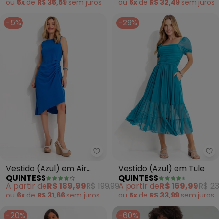
ou
5x
de
R$ 35,59
sem
juros
ou
6x
de
R$ 32,49
sem
juros
-5%
-29%
Quintess - Vestido (Azul) em Air
Qu
Vestido (Azul) em Air
Vestido (Azul) em Tule
QUINTESS
QUINTESS
Flow
A partir de
R$ 189,99
R$ 199,99
A partir de
R$ 169,99
R$ 23
ou
6x
de
R$ 31,66
sem
juros
ou
5x
de
R$ 33,99
sem
juros
-20%
-60%