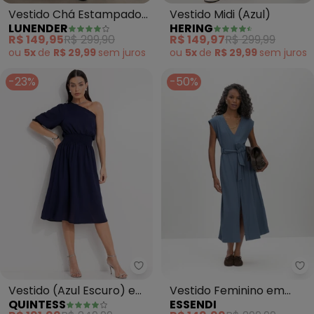
Vestido Chá Estampado
Vestido Midi (Azul)
LUNENDER
HERING
com Mangas 3/4 (Azul)
R$ 149,95
R$ 299,90
R$ 149,97
R$ 299,99
ou
5x
de
R$ 29,99
sem
juros
ou
5x
de
R$ 29,99
sem
juros
-23%
-50%
Quintess - Vestido (Azul Escur
Es
Vestido (Azul Escuro) em
Vestido Feminino em
QUINTESS
ESSENDI
Crepe Plano
Malha Comfort (Azul)