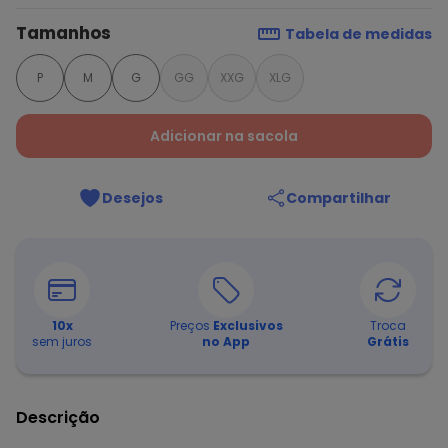
Tamanhos
Tabela de medidas
P
M
G
GG
XXG
XLG
Adicionar na sacola
Desejos
Compartilhar
10
x
Preços
Exclusivos
Troca
sem juros
no App
Grátis
Descrição