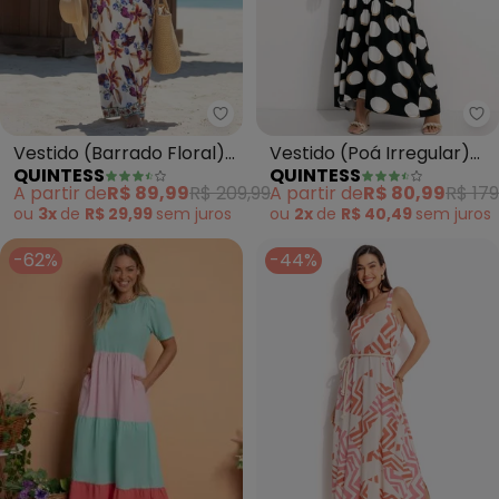
Quintess - Vestido (Barrado Flo
Qu
Vestido (Barrado Floral)
Vestido (Poá Irregular)
QUINTESS
QUINTESS
em Malha Fria
em Malha de Viscose
A partir de
R$ 89,99
R$ 209,99
A partir de
R$ 80,99
R$ 179
ou
3x
de
R$ 29,99
sem
juros
ou
2x
de
R$ 40,49
sem
juros
-62%
-44%