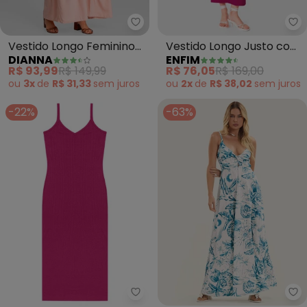
Dianna - Vestido Longo Feminin
En
Vestido Longo Feminino
Vestido Longo Justo com
DIANNA
ENFIM
de Alça em Viscose
Fenda (Fúcsia)
R$ 93,99
R$ 149,99
R$ 76,05
R$ 169,00
(Salmão)
ou
3x
de
R$ 31,33
sem
juros
ou
2x
de
R$ 38,02
sem
juros
-22%
-63%
Rovitex - Vestido Midi em Riba
En