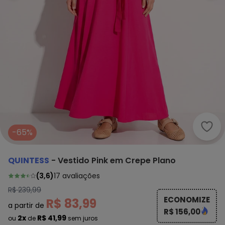
Quin
-65%
QUINTESS
-
Vestido Pink em Crepe Plano
(
3,6
)
17
avaliações
R$ 239,99
ECONOMIZE
R$ 83,99
a partir de
R$ 156,00
2x
R$ 41,99
ou
de
sem juros