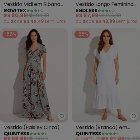
Vestido Midi em Ribana
Vestido Longo Feminino
ROVITEX
ENDLESS
Canelada (Rosa)
em Meia Malha (Azul)
R$ 80,99
R$ 104,99
R$ 87,99
R$ 239,99
ou
2x
de
R$ 40,49
sem
juros
ou
2x
de
R$ 43,99
sem
juros
-56%
-65%
Quintess - Vestido (Paisley Ci
Qu
Vestido (Paisley Cinza)
Vestido (Branco) em
QUINTESS
QUINTESS
Longo com Pregas
Crepe Plano
R$ 69,99
R$ 159,99
A partir de
R$ 97,99
R$ 279