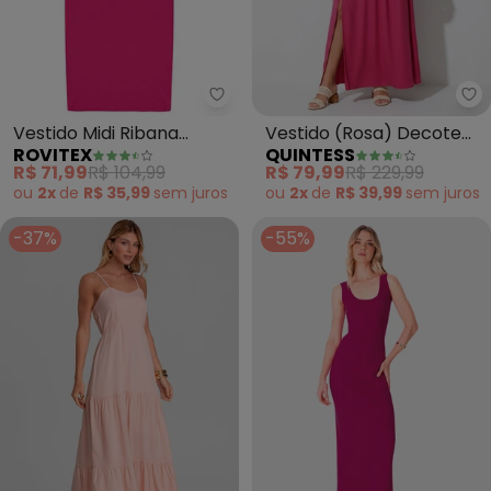
Rovitex - Vestido Midi Ribana C
Qu
Vestido Midi Ribana
Vestido (Rosa) Decote
ROVITEX
QUINTESS
Canelada (Rosa)
Quadrado e Fenda na
R$ 71,99
R$ 104,99
R$ 79,99
R$ 229,99
Saia
ou
2x
de
R$ 35,99
sem
juros
ou
2x
de
R$ 39,99
sem
juros
-37%
-55%