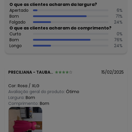
O que as clientes acharam da largura?
algum dia do mês, para o menor tamanho disponível.
N/D*
Apertado
6
%
agosto/2026
R$ 129,99
Bom
71
%
julho/2026
N/D*
Folgado
24
%
junho/2026
R$ 109,99
O que as clientes acharam do comprimento?
maio/2026
N/D*
Curto
0
%
abril/2026
R$ 149,99
Bom
76
%
março/2026
N/D*
Longo
24
%
fevereiro/2026
PRECILIANA
-
TAUBATE - SP
15/02/2025
Cor:
Rosa
/
XLG
Avaliação geral do produto:
Ótimo
Largura:
Bom
Comprimento:
Bom