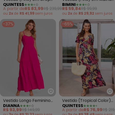
QUINTESS
BIMINI
Plano
de Algodão
A partir de
R$ 83,99
R$ 239,99
R$ 59,84
R$ 99,99
ou
2x
de
R$ 41,99
sem
juros
ou
2x
de
R$ 29,92
sem
juros
-37%
-65%
Dianna - Vestido Longo Feminin
Qu
Vestido Longo Feminino
Vestido (Tropical Color)
DIANNA
QUINTESS
de Alça em Viscose
em Malha de Viscose
R$ 93,99
R$ 149,99
A partir de
R$ 76,99
R$ 219
(Rosa)
ou
3x
de
R$ 31,33
sem
juros
ou
2x
de
R$ 38,49
sem
juros