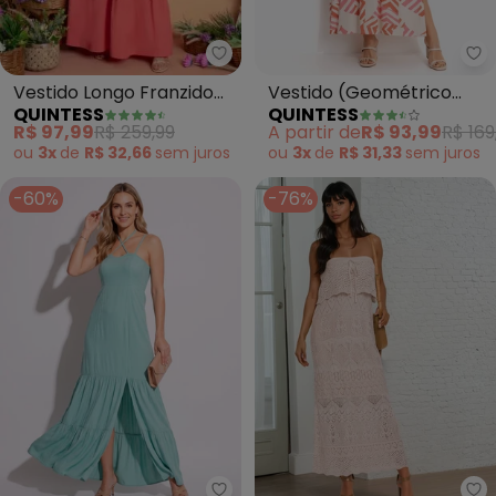
Quintess - Vestido Longo Franzi
Qu
Vestido Longo Franzido
Vestido (Geométrico
QUINTESS
QUINTESS
Tricolor (Turquesa)
Bicolor) em Malha de
R$ 97,99
R$ 259,99
A partir de
R$ 93,99
R$ 169
Viscose
ou
3x
de
R$ 32,66
sem
juros
ou
3x
de
R$ 31,33
sem
juros
-60%
-76%