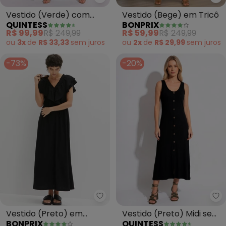
Quintess - Vestido (Verde) com
bo
Vestido (Verde) com
Vestido (Bege) em Tricô
QUINTESS
BONPRIX
Alças Cruzadas
R$ 99,99
R$ 249,99
R$ 59,99
R$ 249,99
ou
3x
de
R$ 33,33
sem
juros
ou
2x
de
R$ 29,99
sem
juros
-73%
-20%
bonprix - Vestido (Preto) em M
Qu
Vestido (Preto) em
Vestido (Preto) Midi sem
BONPRIX
QUINTESS
Malha Texturizada
Mangas com Botões