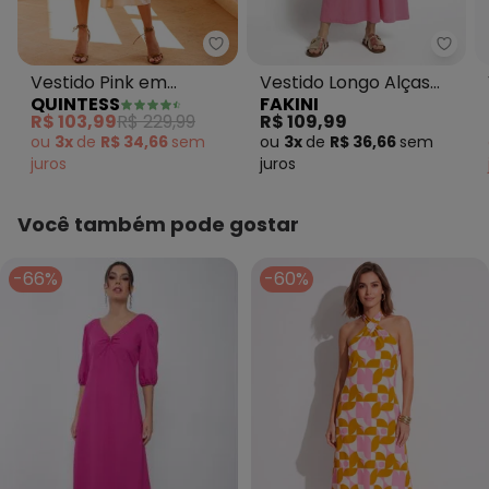
Quintess - Vestido Pink em Trico
Fakin
Vestido Pink em
Vestido Longo Alças
QUINTESS
FAKINI
Tricoline
Rosa
R$ 103,99
R$ 229,99
R$ 109,99
ou
3x
de
R$ 34,66
sem
ou
3x
de
R$ 36,66
sem
juros
juros
Você também pode gostar
-66%
-60%