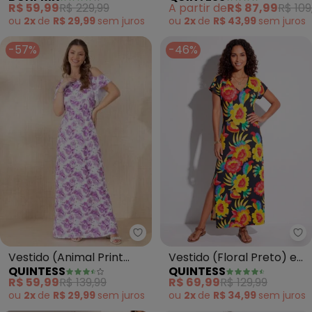
R$ 59,99
R$ 229,99
A partir de
R$ 87,99
R$ 109
ou
2x
de
R$ 29,99
sem
juros
ou
2x
de
R$ 43,99
sem
juros
-57%
-46%
Quintess - Vestido (Animal Pr
Qu
Vestido (Animal Print
Vestido (Floral Preto) em
QUINTESS
QUINTESS
Abstrato) com Ombro
Malha Crepe
R$ 59,99
R$ 139,99
R$ 69,99
R$ 129,99
Vazado
ou
2x
de
R$ 29,99
sem
juros
ou
2x
de
R$ 34,99
sem
juros