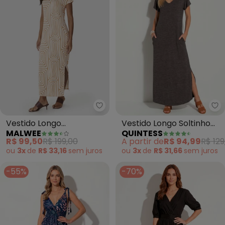
Malwee - Vestido Longo Geomét
Qu
Vestido Longo
Vestido Longo Soltinho
MALWEE
QUINTESS
Geométrico em
com Fenda (Mescla
R$ 99,50
R$ 199,00
A partir de
R$ 94,99
R$ 129
Viscolinho (Bege)
Chumbo)
ou
3x
de
R$ 33,16
sem
juros
ou
3x
de
R$ 31,66
sem
juros
-55%
-70%