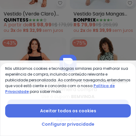
bo
Quintess - Vestido (Verde Clar
Vestido Sarja Mangas
Vestido (Verde Claro)
BONPRIX
QUINTESS
com Amarração (Azul
em Malha Devorê
R$ 79,99
R$ 269,99
A partir de
R$ 98,99
R$ 179,99
Médio)
ou
2x
de
R$ 39,99
sem
juros
ou
3x
de
R$ 32,99
sem
juros
-43%
-75%
Nós utilizamos cookies e tecnologias similares para melhorar sua
experiência de compra, incluindo conteúdo relevante e
publicidade personalizada. Ao continuar navegando, entendemos
Compre pelo app e ganhe
12% OFF + frete grátis
que você está ciente e concorda com a nossa
Política de
na sua primeira compra
Privacidade
para saber mais.
Use o cupom
BEMVINDA
Baixar app Posthaus
Aceitar todos os cookies
Agora não
Configurar privacidade
Quintess - Vestido (Preto) em 
bo
Vestido (Preto) em
Vestido (Poá Verde) em