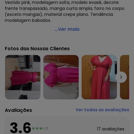
Vestido pink, modelagem solta, modelo evasê, decote
frente transpassado, manga curta ampla, forro no corpo
(exceto mangas), material crepe plano. Tendência:
modelagem babados.
Quintess - Vestido Pink em Crepe Plano
...Ver mais
Código do produto: 3726009
Modelagem: Solta
Fotos das Nossas Clientes
Modelo: Evasê
Decote frente: Transpassado
Decote costas: Redondo
Comprimento da manga: Curta
Modelo da manga: Ampla
Complemento: Com fivela;
Forro: No corpo (exceto mangas)
Material: Crepe Plano
Estação: Ano Inteiro
Situação de Uso: Festa
Avaliações
Ver todas as avaliações
Composição Material: 100% Poliéster
3.6
Histórico de preços
17
avaliações
O preço apresentado abaixo é o menor oferecido em