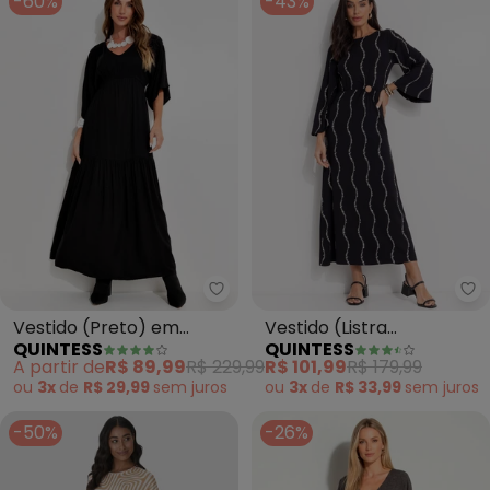
-60%
-43%
Quintess - Vestido (Preto) em V
Qu
Vestido (Preto) em
Vestido (Listra
QUINTESS
QUINTESS
Viscose Plana Sarjada
Renovada) em Malha de
A partir de
R$ 89,99
R$ 229,99
R$ 101,99
R$ 179,99
Viscose
ou
3x
de
R$ 29,99
sem
juros
ou
3x
de
R$ 33,99
sem
juros
-50%
-26%