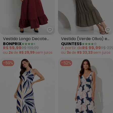
bonprix - Vestido Longo Decot
Qu
Vestido Longo Decote
Vestido (Verde Oliva) em
BONPRIX
QUINTESS
Transpassado (Rubro)
Tecido de Liocel
R$ 59,99
R$ 199,99
A partir de
R$ 99,99
R$ 229
ou
2x
de
R$ 29,99
sem
juros
ou
3x
de
R$ 33,33
sem
juros
-59%
-52%