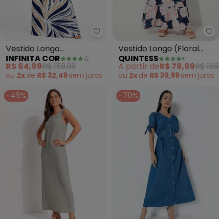
Infinita Cor - Vestido Longo 
Qu
Vestido Longo
Vestido Longo (Floral
INFINITA COR
QUINTESS
Estampado sem Manga
Azul) com Alças e
R$ 64,99
R$ 159,99
A partir de
R$ 79,99
R$ 169
(Bege)
Babado
ou
2x
de
R$ 32,49
sem
juros
ou
2x
de
R$ 39,99
sem
juros
-45%
-70%