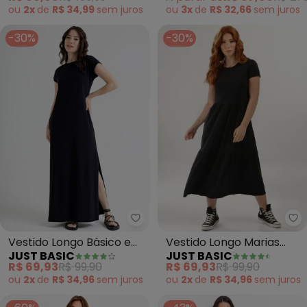
ou
2x
de
R$ 34,99
sem
juros
ou
3x
de
R$ 32,66
sem
juros
-30%
-30%
Ju
Just Basic - Vestido Longo Bási
Vestido Longo Marias
Vestido Longo Básico em
JUST BASIC
JUST BASIC
(Preto)
Meia Malha (Preto)
R$ 69,93
R$ 99,90
R$ 69,93
R$ 99,90
ou
2x
de
R$ 34,96
sem
juros
ou
2x
de
R$ 34,96
sem
juros