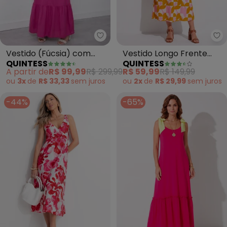
Quintess - Vestido (Fúcsia) co
Qu
Vestido (Fúcsia) com
Vestido Longo Frente
QUINTESS
QUINTESS
Detalhe no Decote
Única Estampado em
A partir de
R$ 99,99
R$ 299,99
R$ 59,99
R$ 149,99
Frente
Malha Fria com
ou
3x
de
R$ 33,33
sem
juros
ou
2x
de
R$ 29,99
sem
juros
Amarração
-44%
-65%