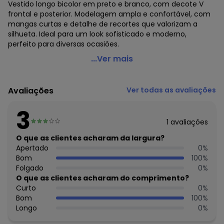
Vestido longo bicolor em preto e branco, com decote V
frontal e posterior. Modelagem ampla e confortável, com
mangas curtas e detalhe de recortes que valorizam a
silhueta. Ideal para um look sofisticado e moderno,
perfeito para diversas ocasiões.
Colcci - Vestido Preto
...Ver mais
Código do produto: 3887893
Modelagem: Ampla
Avaliações
Ver todas as avaliações
Comprimento da Manga: Curta
Modelo da Manga: Ampla
3
Comprimento: Longo
1
avaliações
Forro: Não
Cinto: Não Acompanha
O que as clientes acharam da largura?
Decote Frente : V
Apertado
0
%
Decote Costas: V
Bom
100
%
Fornecedor: AMC TEXTIL LTDA / CNPJ 75.364.570/0007-55
Folgado
0
%
Feito: Brasil
O que as clientes acharam do comprimento?
Cuidados para conservação do produto: Lavagem A Mão.
Curto
0
%
Temperatura Máxima 40°C Não Alvejar Não Secar Em
Bom
100
%
Tambor Secagem Na Horizontal Não Passar Não Limpar A
Longo
0
%
Seco