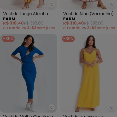
Farm - Vestido Longo Alcinha B
Fa
Vestido Longo Alcinha
Vestido Nina (Vermelho)
FARM
FARM
Buquê (Laranja)
R$ 318,40
R$ 398,00
R$ 318,40
R$ 398,00
ou
10x
de
R$ 31,83
sem
juros
ou
10x
de
R$ 31,83
sem
juros
-35%
-35%
Colcci - Vestido Malha Canelada
Co
Vestido Malha Canelada
Vestido em Viscose