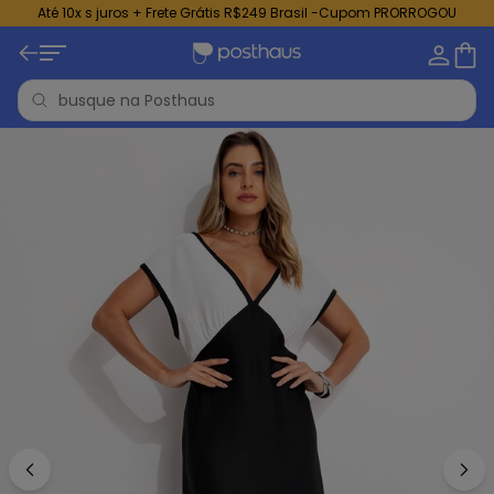
Até 10x s juros + Frete Grátis R$249 Brasil -Cupom PRORROGOU