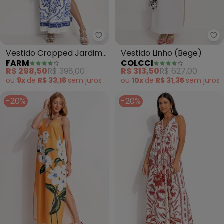
Farm - Vestido Cropped Jardim
Co
Vestido Cropped Jardim
Vestido Linho (Bege)
FARM
COLCCI
de Porcelana (Off White)
R$ 298,50
R$ 398,00
R$ 313,50
R$ 627,00
ou
9x
de
R$ 33,16
sem
juros
ou
10x
de
R$ 31,35
sem
juros
-20%
-20%