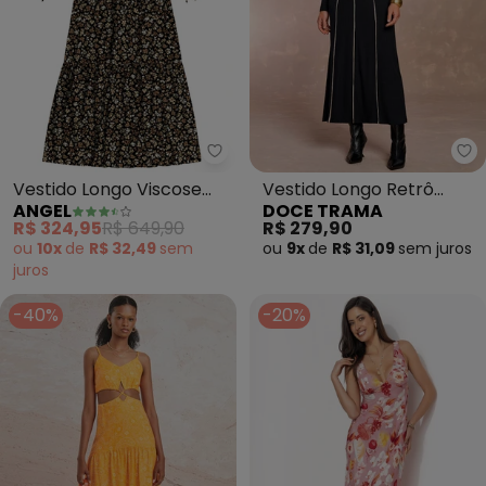
Angel - Vestido Longo Viscose L
Do
Vestido Longo Viscose
Vestido Longo Retrô
ANGEL
DOCE TRAMA
Lurex (Preto)
Glam em Ribana (Preto)
R$ 324,95
R$ 649,90
R$ 279,90
ou
10x
de
R$ 32,49
sem
ou
9x
de
R$ 31,09
sem
juros
juros
-40%
-20%