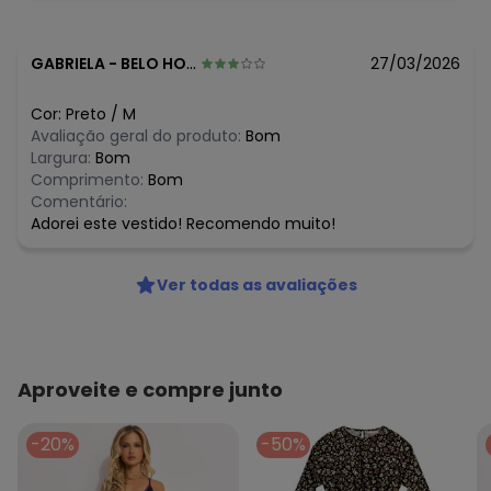
Tecido: Tecido Plano
Composição: 100% Viscose
GABRIELA
-
BELO HORIZONTE - MG
27/03/2026
Histórico de preços
O preço apresentado abaixo é o menor oferecido em
Cor:
Preto
/
M
algum dia do mês, para o menor tamanho disponível.
Avaliação geral do produto:
Bom
N/D*
agosto/2026
Largura:
Bom
N/D*
julho/2026
Comprimento:
Bom
N/D*
junho/2026
Comentário:
N/D*
maio/2026
Adorei este vestido! Recomendo muito!
R$ 326,2
abril/2026
R$ 279,6
março/2026
N/D*
fevereiro/2026
Ver todas as avaliações
Aproveite e compre junto
-20%
-50%