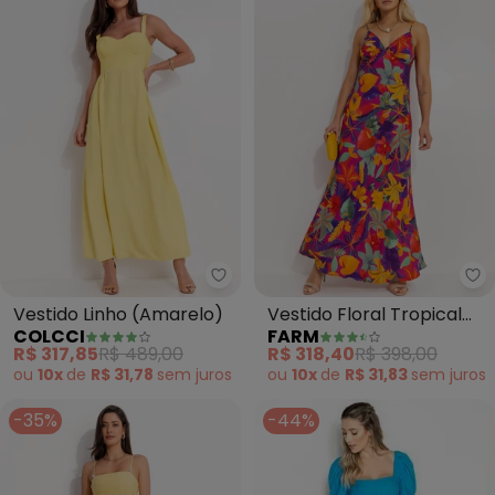
Colcci - Vestido Linho (Amarelo
Fa
Vestido Linho (Amarelo)
Vestido Floral Tropical
COLCCI
FARM
(Roxo)
R$ 317,85
R$ 489,00
R$ 318,40
R$ 398,00
ou
10x
de
R$ 31,78
sem
juros
ou
10x
de
R$ 31,83
sem
juros
-35%
-44%