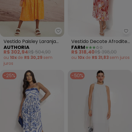
Authoria - Vestido Paisley Laran
Fa
Vestido Paisley Laranja
Vestido Decote Afrodite
AUTHORIA
FARM
(Laranja)
Rosa Jambo (Rosa)
R$ 302,94
R$ 504,90
R$ 318,40
R$ 398,00
ou
10x
de
R$ 30,29
sem
ou
10x
de
R$ 31,83
sem
juros
juros
-25%
-50%