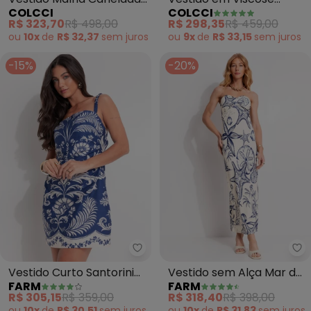
COLCCI
COLCCI
(Azul)
(Amarelo)
R$ 323,70
R$ 498,00
R$ 298,35
R$ 459,00
ou
10x
de
R$ 32,37
sem
juros
ou
9x
de
R$ 33,15
sem
juros
-15%
-20%
Farm - Vestido Curto Santorini 
Fa
Vestido Curto Santorini
Vestido sem Alça Mar de
FARM
FARM
(Azul)
Ondas (Bege)
R$ 305,15
R$ 359,00
R$ 318,40
R$ 398,00
ou
10x
de
R$ 30,51
sem
juros
ou
10x
de
R$ 31,83
sem
juros