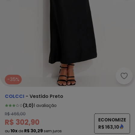
Colc
-35%
COLCCI
-
Vestido Preto
(
3,0
)
1
avaliação
R$ 466,00
ECONOMIZE
R$ 302,90
R$ 163,10
10x
R$ 30,29
ou
de
sem juros