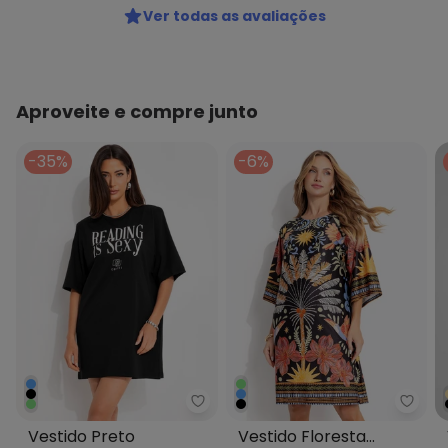
Ver todas as avaliações
Aproveite e compre junto
-35%
-6%
Colcci - Vestido Preto
Quint
Vestido Preto
Vestido Floresta