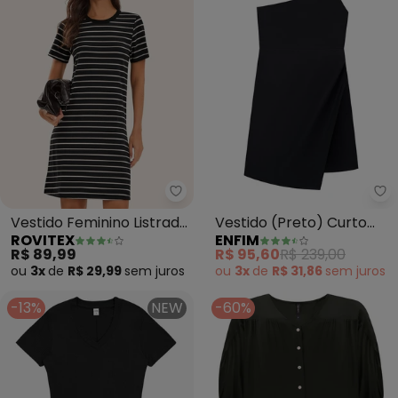
Rovitex - Vestido Feminino Listr
En
Vestido Feminino Listrado
Vestido (Preto) Curto
ROVITEX
ENFIM
(Preto)
Assimétrico
R$ 89,99
R$ 95,60
R$ 239,00
ou
3x
de
R$ 29,99
sem
juros
ou
3x
de
R$ 31,86
sem
juros
-13%
NEW
-60%