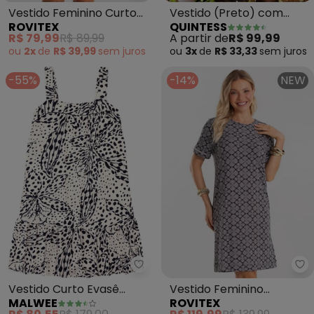
Vestido Feminino Curto
Vestido (Preto) com
ROVITEX
QUINTESS
Básico Ribana (Preto)
Camadas
R$ 79,99
R$ 89,99
A partir de
R$ 99,99
ou
2x
de
R$ 39,99
sem
juros
ou
3x
de
R$ 33,33
sem
juros
-55%
-14%
NEW
Malwee - Vestido Curto Evasê 
Ro
Vestido Curto Evasê
Vestido Feminino
MALWEE
ROVITEX
Tropical com Babado
Viscotorcion Estampado