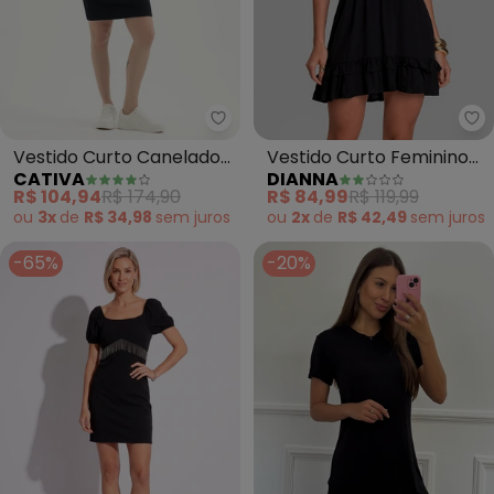
Cativa - Vestido Curto Canelad
Di
Vestido Curto Canelado
Vestido Curto Feminino
CATIVA
DIANNA
(Preto)
de Alça em Viscose
R$ 104,94
R$ 174,90
R$ 84,99
R$ 119,99
(Preto)
ou
3x
de
R$ 34,98
sem
juros
ou
2x
de
R$ 42,49
sem
juros
-65%
-20%