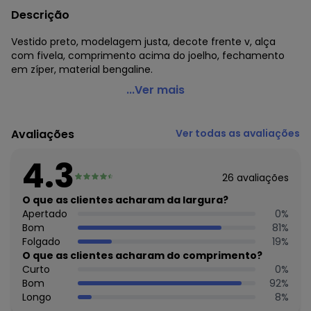
Descrição
Vestido preto, modelagem justa, decote frente v, alça
com fivela, comprimento acima do joelho, fechamento
em zíper, material bengaline.
Quintess - Vestido Preto em Bengaline
...Ver mais
Código do produto: 3685594
Modelagem: Justa
Avaliações
Ver todas as avaliações
Decote frente: V
Complemento: Alça com fivela;
4.3
Comprimento: Acima do joelho
26
avaliações
Fechamento: Em zíper
Material: Bengaline
O que as clientes acharam da largura?
Estação: Ano Inteiro
Apertado
0
%
Situação de Uso: Festa
Bom
81
%
Composição Material: 77% Viscose, 20% Poliamida, 3%
Folgado
19
%
Elastano
O que as clientes acharam do comprimento?
Curto
0
%
Histórico de preços
Bom
92
%
Longo
8
%
O preço apresentado abaixo é o menor oferecido em