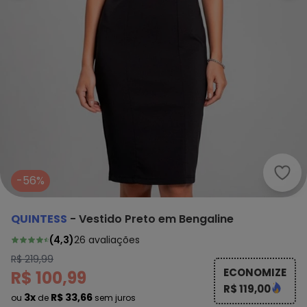
Quin
-56%
QUINTESS
-
Vestido Preto em Bengaline
(
4,3
)
26
avaliações
R$ 219,99
ECONOMIZE
R$ 100,99
R$ 119,00
3x
R$ 33,66
ou
de
sem juros