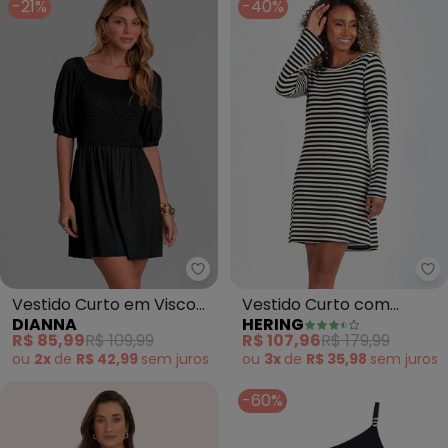
-21%
-40%
Dianna - Vestido Curto em Visc
He
Vestido Curto em Visco
Vestido Curto com
DIANNA
HERING
Maquinetada (Preto)
Mangas Longas em
R$ 85,99
R$ 109,99
R$ 107,96
R$ 179,99
Viscose (Listrado)
ou
2x
de
R$ 42,99
sem
juros
ou
3x
de
R$ 35,98
sem
juros
-60%