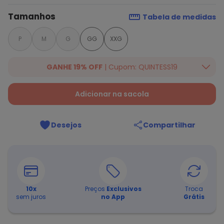
Tamanhos
Tabela de medidas
P
M
G
GG
XXG
GANHE 19% OFF
| Cupom: QUINTESS19
Ganhe 19% OFF Extra em qualquer valor, usando o cupom:
QUINTESS19. Válido para toda loja Quintess, até 07/08/2026.
Adicionar na sacola
Desejos
Compartilhar
10
x
Preços
Exclusivos
Troca
sem juros
no App
Grátis