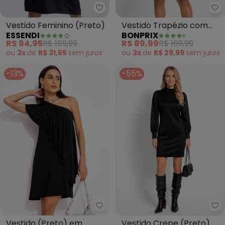
bo
Essendi - Vestido Feminino (Pre
Vestido Trapézio com
Vestido Feminino (Preto)
BONPRIX
ESSENDI
Babados (Preto)
R$ 89,99
R$ 169,99
R$ 94,95
R$ 189,99
ou
3x
de
R$ 29,99
sem
juros
ou
3x
de
R$ 31,65
sem
juros
-13%
-55%
Quintess - Vestido (Preto) em 
bo
Vestido (Preto) em
Vestido Crepe (Preto)