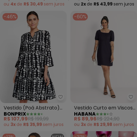
ou
4x
de
R$ 30,49
sem
juros
ou
2x
de
R$ 43,99
sem
juros
-46%
-60%
bonprix - Vestido (Poá Abstrat
Ha
Vestido (Poá Abstrato)
Vestido Curto em Viscose
BONPRIX
HABANA
em Crepe Plano
(Preto)
R$ 107,99
R$ 199,99
R$ 89,96
R$ 224,90
ou
3x
de
R$ 35,99
sem
juros
ou
3x
de
R$ 29,98
sem
juros