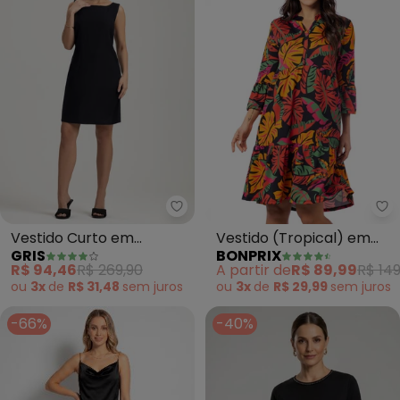
Gris - Vestido Curto em Linho(P
bo
Vestido Curto em
Vestido (Tropical) em
GRIS
BONPRIX
Linho(Preto)
Malha Crepe
R$ 94,46
R$ 269,90
A partir de
R$ 89,99
R$ 149
ou
3x
de
R$ 31,48
sem
juros
ou
3x
de
R$ 29,99
sem
juros
-66%
-40%