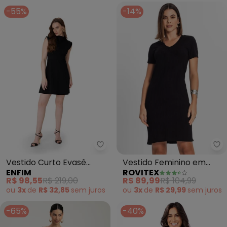
-55%
-14%
Enfim - Vestido Curto Evasê Aci
Ro
Vestido Curto Evasê
Vestido Feminino em
ENFIM
ROVITEX
Acinturado (Preto)
Ribana Canelada (Preto)
R$ 98,55
R$ 219,00
R$ 89,99
R$ 104,99
ou
3x
de
R$ 32,85
sem
juros
ou
3x
de
R$ 29,99
sem
juros
-65%
-40%