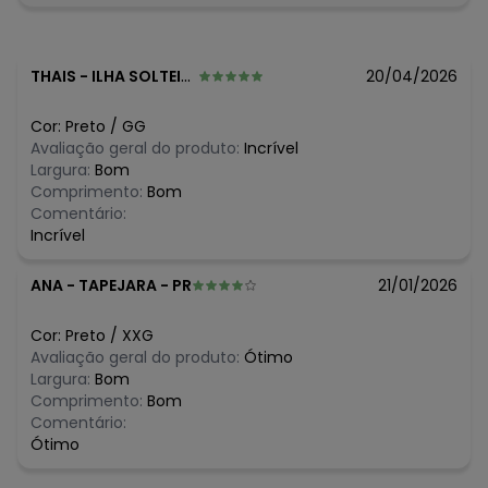
algum dia do mês, para o menor tamanho disponível.
N/D*
agosto/2026
R$ 110,99
julho/2026
R$ 60,99
junho/2026
THAIS
-
ILHA SOLTEIRA - SP
20/04/2026
R$ 55,99
maio/2026
R$ 65,99
abril/2026
Cor:
Preto
/
GG
R$ 65,99
março/2026
Avaliação geral do produto:
Incrível
R$ 129,99
fevereiro/2026
Largura:
Bom
Comprimento:
Bom
Comentário:
Incrível
ANA
-
TAPEJARA - PR
21/01/2026
Cor:
Preto
/
XXG
Avaliação geral do produto:
Ótimo
Largura:
Bom
Comprimento:
Bom
Comentário:
Ótimo