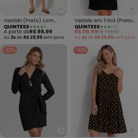
Quintess - Vestido (Preto) co
Qu
Vestido (Preto) com
Vestido em Tricô (Preto)
QUINTESS
QUINTESS
Decote Transpassado
Decote Reto
A partir de
R$ 89,99
R$ 119,99
R$ 169,99
ou
3x
de
R$ 29,99
sem
juros
ou
4x
de
R$ 29,99
sem
juros
-22%
-33%
Dianna - Vestido Feminino Mang
Qu