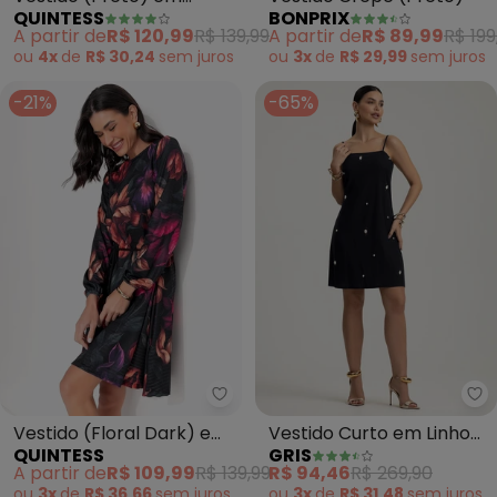
QUINTESS
BONPRIX
Malha de Viscose
A partir de
R$ 120,99
R$ 139,99
A partir de
R$ 89,99
R$ 199
ou
4x
de
R$ 30,24
sem
juros
ou
3x
de
R$ 29,99
sem
juros
-21%
-65%
Quintess - Vestido (Floral Dark
Vestido (Floral Dark) em
Vestido Curto em Linho
QUINTESS
GRIS
Malha Texturizada
(Preto)
A partir de
R$ 109,99
R$ 139,99
R$ 94,46
R$ 269,90
ou
3x
de
R$ 36,66
sem
juros
ou
3x
de
R$ 31,48
sem
juros