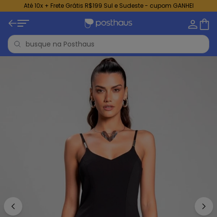
Até 10x + Frete Grátis R$199 Sul e Sudeste - cupom GANHEI