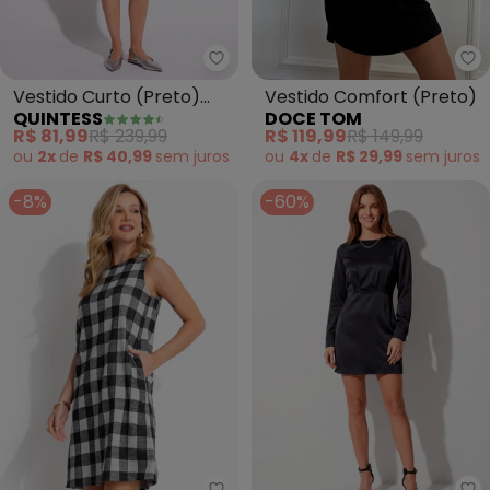
Quintess - Vestido Curto (Pret
Do
Vestido Curto (Preto)
Vestido Comfort (Preto)
QUINTESS
DOCE TOM
com Franjas de Metal
R$ 81,99
R$ 239,99
R$ 119,99
R$ 149,99
ou
2x
de
R$ 40,99
sem
juros
ou
4x
de
R$ 29,99
sem
juros
-8%
-60%