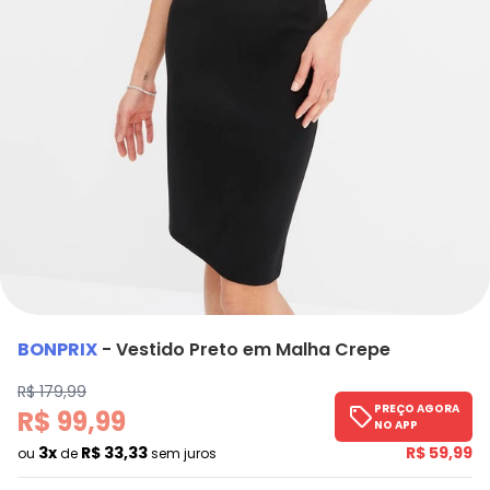
BONPRIX
-
Vestido Preto em Malha Crepe
R$ 179,99
PREÇO AGORA
R$ 99,99
NO APP
3x
R$ 33,33
R$ 59,99
ou
de
sem juros