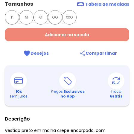
Tamanhos
Tabela de medidas
P
M
G
GG
XXG
Adicionar na sacola
Desejos
Compartilhar
10
x
Preços
Exclusivos
Troca
sem juros
no App
Grátis
Descrição
Vestido preto em malha crepe encorpado, com