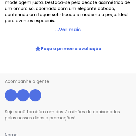
modelagem justa. Destaca-se pelo decote assimétrico de
um ombro só, adornado com um elegante babado,
conferindo um toque sofisticado e moderno à peça. Ideal
para eventos especiais.
bonprix - Vestido Preto em Malha Crepe
...Ver mais
Código do produto: 3738925
Modelagem: Justa
Faça a primeira avaliação
Decote frente: De um ombro só
Comprimento: Acima do joelho
Material: Malha Crepe
Estação: Ano Inteiro
Situação de Uso: Casual
Acompanhe a gente
Composição Material: 96% Poliéster, 4% Elastano
Histórico de preços
O preço apresentado abaixo é o menor oferecido em
algum dia do mês, para o menor tamanho disponível.
Seja você também um dos 7 milhões de apaixonados
N/D*
agosto/2026
pelas nossas dicas e promoções!
R$ 109,99
julho/2026
N/D*
junho/2026
R$ 99,99
maio/2026
Nome