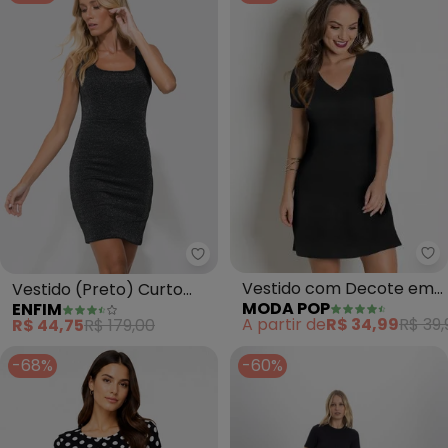
Mo
Enfim - Vestido (Preto) Curto J
Vestido com Decote em
Vestido (Preto) Curto
MODA POP
ENFIM
V (Preto)
Justo em Lurex
A partir de
R$ 34,99
R$ 39,
R$ 44,75
R$ 179,00
-68%
-60%