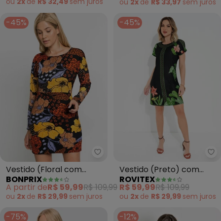
ou
2x
de
R$ 32,49
sem
juros
ou
2x
de
R$ 33,97
sem
juros
-45%
-45%
bonprix - Vestido (Floral com F
Ro
Vestido (Floral com
Vestido (Preto) com
BONPRIX
ROVITEX
Folhagens)
Mangas Curtas Rovitex
A partir de
R$ 59,99
R$ 109,99
R$ 59,99
R$ 109,99
ou
2x
de
R$ 29,99
sem
juros
ou
2x
de
R$ 29,99
sem
juros
-75%
-12%