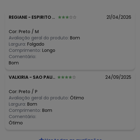
N/D*
agosto/2026
R$ 44,99
julho/2026
R$ 44,99
junho/2026
REGIANE
-
ESPIRITO SANTO DO PINHAL - SP
21/04/2026
R$ 44,99
maio/2026
R$ 44,99
abril/2026
Cor:
Preto
/
M
R$ 44,99
março/2026
Avaliação geral do produto:
Bom
N/D*
fevereiro/2026
Largura:
Folgado
Comprimento:
Longo
Comentário:
Bom
VALKIRIA
-
SAO PAULO - SP
24/09/2025
Cor:
Preto
/
P
Avaliação geral do produto:
Ótimo
Largura:
Bom
Comprimento:
Bom
Comentário:
Ótimo