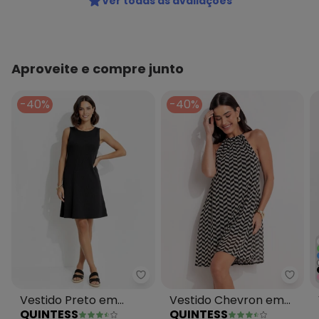
Ver todas as avaliações
Aproveite e compre junto
-40%
-40%
Quintess - Vestido Preto em Ma
Quint
Vestido Preto em
Vestido Chevron em
QUINTESS
QUINTESS
Malha Anarruga
Malha Plissada