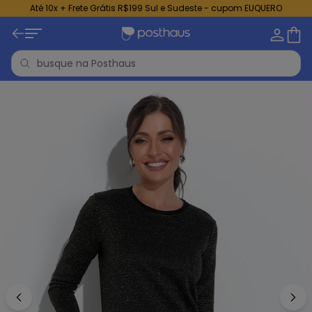
Até 10x + Frete Grátis R$199 Sul e Sudeste - cupom EUQUERO