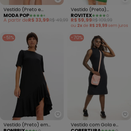
Moda Pop - Vestido (Preto e C
Ro
Vestido (Preto e
Vestido (Preta)
MODA POP
ROVITEX
Caramelo) com
Estampada Rovitex
A partir de
R$ 33,99
R$ 49,99
R$ 59,99
R$ 109,99
Transpasse e Faixa
ou
2x
de
R$ 29,99
sem
juros
-51%
-70%
bonprix - Vestido (Preto) em M
Co
Vestido (Preto) em
Vestido com Gola e
BONPRIX
COBERTURA