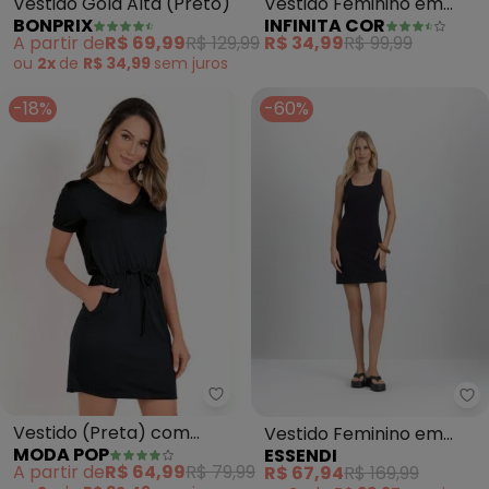
Vestido Gola Alta (Preto)
Vestido Feminino em
BONPRIX
INFINITA COR
Viscotorcion (Preto)
A partir de
R$ 69,99
R$ 129,99
R$ 34,99
R$ 99,99
ou
2x
de
R$ 34,99
sem
juros
-18%
-60%
Moda Pop - Vestido (Preta) co
Es
Vestido (Preta) com
Vestido Feminino em
MODA POP
ESSENDI
Amarração e Bolsos
Malha (Preto)
A partir de
R$ 64,99
R$ 79,99
R$ 67,94
R$ 169,99