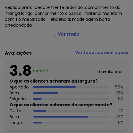
Vestido preto, decote frente redondo, comprimento da
manga longa, comprimento clássico, material moletom
com fio metalizado. Tendência: modelagem barra
arredondada.
Moda Pop - Vestido Preto em Moletom com Fio
...Ver mais
Metalizado
Código do produto: 3690730
Avaliações
Ver todas as avaliações
Modelagem: Solta
Decote frente: Redondo
3.8
Comprimento da manga: Longa
16
avaliações
Complemento: Bolso;
Comprimento: Clássico
O que as clientes acharam da largura?
Material: Moletom com fio metalizado
Apertado
56
%
Estação: Inverno
Bom
33
%
Situação de Uso: Trabalho
Folgado
11
%
Composição Material: 50% Algodão, 50% Poliéster
O que as clientes acharam do comprimento?
Curto
17
%
Histórico de preços
Bom
72
%
Longo
11
%
O preço apresentado abaixo é o menor oferecido em
algum dia do mês, para o menor tamanho disponível.