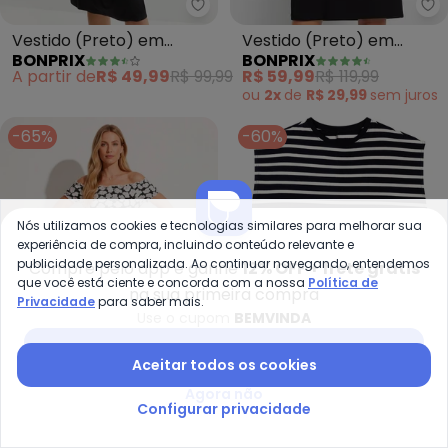
bonprix - Vestido (Preto) em M
bo
Vestido (Preto) em
Vestido (Preto) em
BONPRIX
BONPRIX
Malha de Viscose
Malha de Viscose
A partir de
R$ 49,99
R$ 99,99
R$ 59,99
R$ 119,99
ou
2x
de
R$ 29,99
sem
juros
-65%
-60%
Nós utilizamos cookies e tecnologias similares para melhorar sua
experiência de compra, incluindo conteúdo relevante e
publicidade personalizada. Ao continuar navegando, entendemos
Compre pelo app e ganhe
12% OFF + frete grátis
que você está ciente e concorda com a nossa
Política de
na sua primeira compra
Privacidade
para saber mais.
Use o cupom
BEMVINDA
Baixar app Posthaus
Aceitar todos os cookies
Agora não
Quintess - Vestido (Floral Pre
Ma
Configurar privacidade
Vestido (Floral Preto)
Vestido Curto Muscle