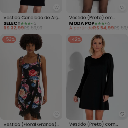
Select - Vestido Canelado de Al
Mo
Vestido Canelado de Alça
Vestido (Preto) em
SELECT
MODA POP
(Preto)
Malha
R$ 32,99
R$ 59,99
A partir de
R$ 54,99
R$ 59,
-53%
-42%
Mo
bonprix - Vestido (Floral Grand
Vestido (Preto) com
Vestido (Floral Grande)