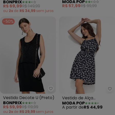
MODA POP
BONPRIX
Mangas Plisadas
em Malha Fria
R$ 57,99
R$ 99,99
R$ 69,99
R$ 149,99
ou
2x
de
R$ 34,99
sem
juros
-50%
bonprix - Vestido Decote U (Pr
Mo
Vestido Decote U (Preto)
Vestido de Alça
BONPRIX
MODA POP
(Estampa de Laço)
R$ 59,99
R$ 119,99
A partir de
R$ 44,99
ou
2x
de
R$ 29,99
sem
juros