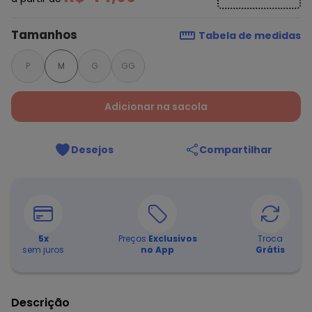
Tamanhos
Tabela de medidas
P
M
G
GG
Adicionar na sacola
Desejos
Compartilhar
5
x
Preços
Exclusivos
Troca
sem juros
no App
Grátis
Descrição