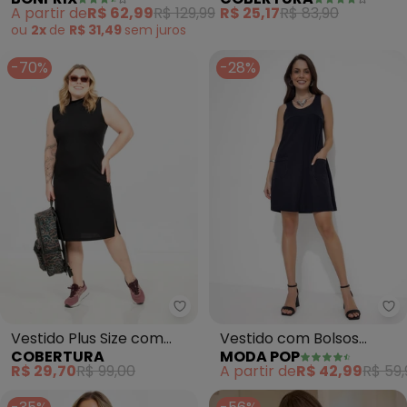
Malha de Viscose
Fenda (Preto)
A partir de
R$ 62,99
R$ 129,99
R$ 25,17
R$ 83,90
ou
2x
de
R$ 31,49
sem
juros
-70%
-28%
Cobertura - Vestido Plus Size c
Mo
Vestido Plus Size com
Vestido com Bolsos
COBERTURA
MODA POP
Gola (Preto)
(Preto)
R$ 29,70
R$ 99,00
A partir de
R$ 42,99
R$ 59,