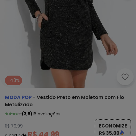
Moda
-43%
MODA POP
-
Vestido Preto em Moletom com Fio
Metalizado
(
3,8
)
16
avaliações
ECONOMIZE
R$ 79,99
R$ 44,99
R$ 35,00
a partir de