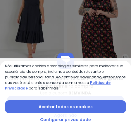
Marguerite - Vestido Midi (Pret
Ma
Nós utilizamos cookies e tecnologias similares para melhorar sua
Vestido Midi (Preto) com
Vestido (Rosas Preto) em
experiência de compra, incluindo conteúdo relevante e
MARGUERITE
MARGUERITE
Franzidos Plus Size
Jersey Acetinado
publicidade personalizada. Ao continuar navegando, entendemos
R$ 49,99
R$ 69,99
R$ 29,99
R$ 79,99
Compre pelo app e ganhe
12% OFF + frete grátis
que você está ciente e concorda com a nossa
Política de
na sua primeira compra
Privacidade
para saber mais.
-61%
-28%
Use o cupom
BEMVINDA
Baixar app Posthaus
Aceitar todos os cookies
Agora não
Configurar privacidade