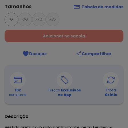
Tamanhos
Tabela de medidas
G
GG
XXG
XLG
Adicionar na sacola
Desejos
Compartilhar
10
x
Preços
Exclusivos
Troca
sem juros
no App
Grátis
Descrição
Vestido preto com gola contrastante, peça tendência,