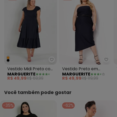
Marguerite - Vestido Midi Preto 
Margu
Vestido Midi Preto com
Vestido Preto em
MARGUERITE
MARGUERITE
Franzidos Plus Size
Malha Colméia
R$ 49,99
R$ 69,99
R$ 49,99
R$ 119,99
Você também pode gostar
-35%
-62%