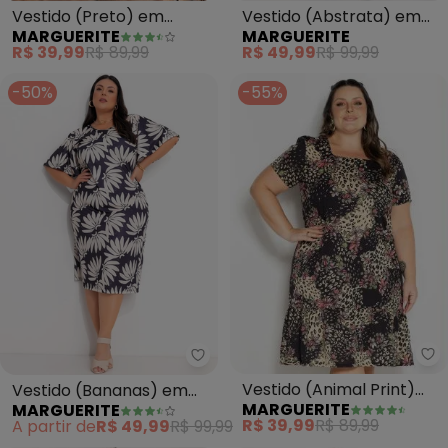
Vestido (Preto) em
Vestido (Abstrata) em
MARGUERITE
MARGUERITE
Moletinho
Malha com Elastano
R$ 39,99
R$ 89,99
R$ 49,99
R$ 99,99
-50%
-55%
Ma
Marguerite - Vestido (Bananas
Vestido (Animal Print)
Vestido (Bananas) em
MARGUERITE
MARGUERITE
com Babado Plus Size
Jersey Acetinado
R$ 39,99
R$ 89,99
A partir de
R$ 49,99
R$ 99,99