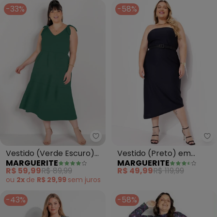
-33%
-58%
Marguerite - Vestido (Verde E
Ma
Vestido (Verde Escuro)
Vestido (Preto) em
MARGUERITE
MARGUERITE
em Malha
Malha Colméia
R$ 59,99
R$ 89,99
R$ 49,99
R$ 119,99
ou
2x
de
R$ 29,99
sem
juros
-43%
-58%