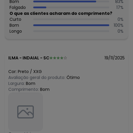
R$ 59,99
Bom
83
%
maio/2026
N/D*
Folgado
17
%
abril/2026
R$ 59,99
O que as clientes acharam do comprimento?
março/2026
R$ 64,99
Curto
0
%
fevereiro/2026
Bom
100
%
Longo
0
%
ILMA
-
INDAIAL - SC
19/11/2025
Cor:
Preto
/
XXG
Avaliação geral do produto:
Ótimo
Largura:
Bom
Comprimento:
Bom