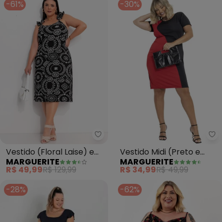
-61%
-30%
Marguerite - Vestido (Floral La
Ma
Vestido (Floral Laise) em
Vestido Midi (Preto e
MARGUERITE
MARGUERITE
Malha de Viscose
Vermelho) Plus Size
R$ 49,99
R$ 129,99
R$ 34,99
R$ 49,99
-28%
-62%