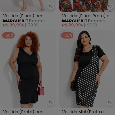
Marguerite - Vestido (Floral) 
Ma
Vestido (Floral) em
Vestido (Floral Preto) em
MARGUERITE
MARGUERITE
Malha de Viscose com
Poliflex
R$ 39,99
R$ 79,99
R$ 39,99
R$ 99,99
Elastano
-56%
-36%
Marguerite - Vestido (Preto) e
Ma
Vestido (Preto) em
Vestido Midi (Preto e