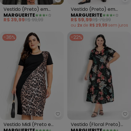
Marguerite - Vestido (Preto) em
Ma
Vestido (Preto) em
Vestido (Preto) em
MARGUERITE
MARGUERITE
Malha Fio Tinto
Malha Fria
R$ 39,99
R$ 99,99
R$ 59,99
R$ 79,99
ou
2x
de
R$ 29,99
sem
juros
-36%
-22%
Ma
Marguerite - Vestido Midi (Preto
Vestido (Floral Preto)
Vestido Midi (Preto e
MARGUERITE
MARGUERITE