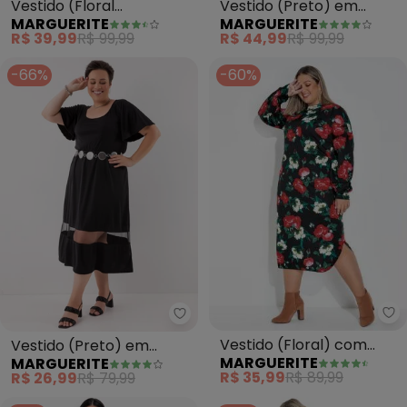
Vestido (Floral
Vestido (Preto) em
MARGUERITE
MARGUERITE
Ultravioleta) em Jersey
Malha Acetinada
R$ 39,99
R$ 99,99
R$ 44,99
R$ 99,99
Acetinado
-66%
-60%
Ma
Marguerite - Vestido (Preto) em
Vestido (Floral) com
Vestido (Preto) em
MARGUERITE
MARGUERITE
Gola e Manga Longa Plus
Malha de Poliéster e Tule
R$ 35,99
R$ 89,99
R$ 26,99
R$ 79,99
Size