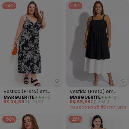
-56%
-25%
Marguerite - Vestido (Preto) e
Ma
Vestido (Preto) em
Vestido (Preto) em
MARGUERITE
MARGUERITE
Malha
Malha
R$ 34,99
R$ 79,99
R$ 59,99
R$ 79,99
ou
2x
de
R$ 29,99
sem
juros
-50%
-28%