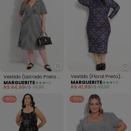
Ma
Marguerite - Vestido (Listrado
Vestido (Floral Preto)
Vestido (Listrado Preto e
MARGUERITE
MARGUERITE
com Franzido Plus Size
Branco) em Malha
R$ 41,99
R$ 99,99
R$ 44,99
R$ 79,99
-65%
-50%