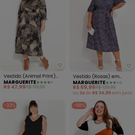
Marguerite - Vestido (Animal Pr
Ma
Vestido (Animal Print)
Vestido (Rosas) em
MARGUERITE
MARGUERITE
com Mangas Plus Size
Jersey Acetinado
R$ 47,99
R$ 119,99
R$ 69,99
R$ 129,99
ou
2x
de
R$ 34,99
sem
juros
-33%
-58%