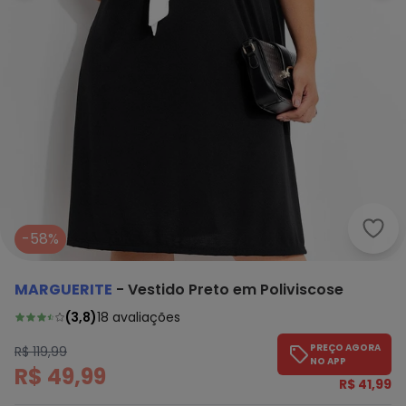
Marg
-58%
MARGUERITE
-
Vestido Preto em Poliviscose
(
3,8
)
18
avaliações
PREÇO AGORA
R$ 119,99
NO APP
R$ 49,99
R$ 41,99