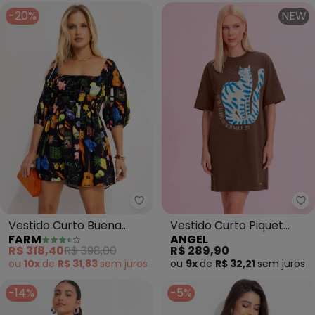
-20%
NEW
Farm - Vestido Curto Buena Ge
An
Vestido Curto Buena
Vestido Curto Piquet
FARM
ANGEL
Gente (Preto)
(Marrom)
R$ 318,40
R$ 398,00
R$ 289,90
ou
10x
de
R$ 31,83
sem
juros
ou
9x
de
R$ 32,21
sem
juros
-14%
-5%