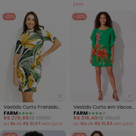
juros
-15%
-20%
Farm - Vestido Curto Franzido 
Fa
Vestido Curto Franzido
Vestido Curto em Viscose
FARM
FARM
Bananarte (Verde)
(Verde)
R$ 279,65
R$ 329,00
R$ 318,40
R$ 398,00
ou
9x
de
R$ 31,07
sem
juros
ou
10x
de
R$ 31,83
sem
juros