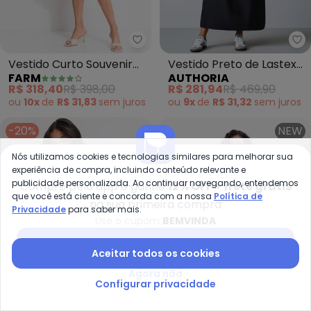
Farm - Vestido Curto Souvenir 
Au
Vestido Curto Souvenir
Vestido Preto de Lastex
FARM
AUTHORIA
(Bege)
(Preto)
R$ 318,40
R$ 398,00
R$ 281,94
R$ 469,90
ou
10x
de
R$ 31,83
sem
juros
ou
9x
de
R$ 31,32
sem
juros
-20%
NEW
Nós utilizamos cookies e tecnologias similares para melhorar sua
experiência de compra, incluindo conteúdo relevante e
publicidade personalizada. Ao continuar navegando, entendemos
Compre pelo app e ganhe
12% OFF + frete grátis
que você está ciente e concorda com a nossa
Política de
na sua primeira compra
Privacidade
para saber mais.
Use o cupom
BEMVINDA
Baixar app Posthaus
Aceitar todos os cookies
Agora não
Configurar privacidade