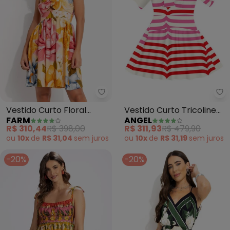
Farm - Vestido Curto Floral Re
An
Vestido Curto Floral
Vestido Curto Tricoline
FARM
ANGEL
Rebeca (Amarelo)
Estampada (Vermelho)
R$ 310,44
R$ 398,00
R$ 311,93
R$ 479,90
ou
10x
de
R$ 31,04
sem
juros
ou
10x
de
R$ 31,19
sem
juros
-20%
-20%