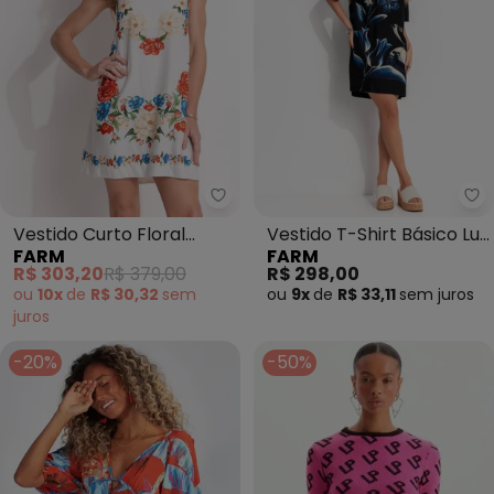
Farm - Vestido Curto Floral Mar
Fa
Vestido Curto Floral
Vestido T-Shirt Básico Luz
FARM
FARM
Mariana (Off White)
do Luar (Preto)
R$ 303,20
R$ 379,00
R$ 298,00
ou
10x
de
R$ 30,32
sem
ou
9x
de
R$ 33,11
sem
juros
juros
-20%
-50%