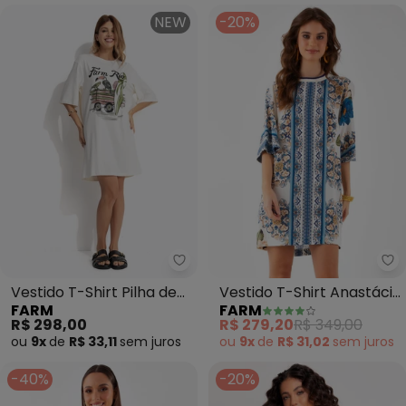
NEW
-20%
Farm - Vestido T-Shirt Pilha de
Fa
Vestido T-Shirt Pilha de
Vestido T-Shirt Anastácia
FARM
FARM
Pranchas (Bege)
(Azul)
R$ 298,00
R$ 279,20
R$ 349,00
ou
9x
de
R$ 33,11
sem
juros
ou
9x
de
R$ 31,02
sem
juros
-40%
-20%