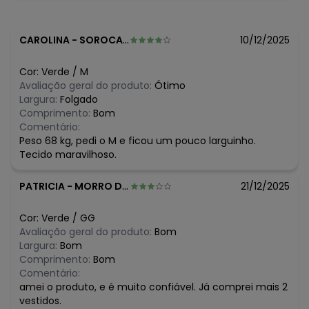
Deixar De Molho
Tecido: Tecido plano
Composição: Corpo: 100% viscose - detalhe: 100% poliéster
CAROLINA
-
SOROCABA - SP
10/12/2025
Cor:
Verde
/
M
Avaliação geral do produto:
Ótimo
Largura:
Folgado
Comprimento:
Bom
Comentário:
Peso 68 kg, pedi o M e ficou um pouco larguinho.
Tecido maravilhoso.
PATRICIA
-
MORRO DA FUMACA - SC
21/12/2025
Cor:
Verde
/
GG
Avaliação geral do produto:
Bom
Largura:
Bom
Comprimento:
Bom
Comentário:
amei o produto, e é muito confiável. Já comprei mais 2
vestidos.