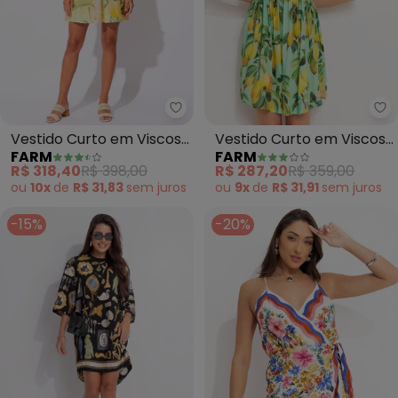
Farm - Vestido Curto em Visco
Fa
Vestido Curto em Viscose
Vestido Curto em Viscose
FARM
FARM
(Verde)
(Verde)
R$ 318,40
R$ 398,00
R$ 287,20
R$ 359,00
ou
10x
de
R$ 31,83
sem
juros
ou
9x
de
R$ 31,91
sem
juros
-15%
-20%