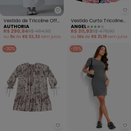
Authoria - Vestido de Tricoline 
An
Vestido de Tricoline Off
Vestido Curto Tricoline
AUTHORIA
ANGEL
White (Off White)
Estampada (Preto)
R$ 290,94
R$ 484,90
R$ 311,93
R$ 479,90
ou
9x
de
R$ 32,32
sem
juros
ou
10x
de
R$ 31,19
sem
juros
-30%
-15%
Angel - Vestido Curto Viscose 
Jo