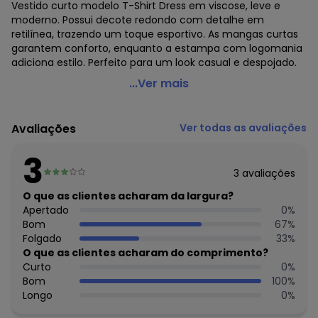
Vestido curto modelo T-Shirt Dress em viscose, leve e
moderno. Possui decote redondo com detalhe em
retilínea, trazendo um toque esportivo. As mangas curtas
garantem conforto, enquanto a estampa com logomania
adiciona estilo. Perfeito para um look casual e despojado.
Farm - Vestido T-Shirt Floral Arabesque Verde
...Ver mais
Código do produto: 3880622
Modelagem: Ampla
Avaliações
Ver todas as avaliações
Modelo: T-shirt dress
Comprimento da manga: Curta
3
Comprimento: Curto
3
avaliações
Forro: Não
Cinto: Não acompanha
O que as clientes acharam da largura?
Decote frente: Redondo
Apertado
0
%
Decote costas: Redondo
Bom
67
%
Fornecedor: CIDADE MARAVILHOSA IND E COM DE ROUPAS /
Folgado
33
%
CNPJ 96.116.690/0051-8
O que as clientes acharam do comprimento?
Feito: Brasil
Curto
0
%
Cuidados para conservação do produto: Lavagem A Mao -
Bom
100
%
Temperatura Máxima 40 C -Não Secar Em Tambor -Não
Longo
0
%
Passar -Não Limpar A Seco Informações Adicionais -Não