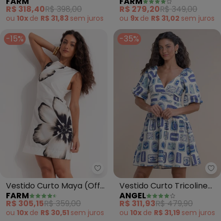
FARM
FARM
Bela Chita (Azul)
dos Veadeiros (Bege)
R$ 318,40
R$ 398,00
R$ 279,20
R$ 349,00
ou
10x
de
R$ 31,83
sem
juros
ou
9x
de
R$ 31,02
sem
juros
-15%
-35%
Farm - Vestido Curto Maya (Off
An
Vestido Curto Maya (Off
Vestido Curto Tricoline
FARM
ANGEL
White)
Estampada (Azul)
R$ 305,15
R$ 359,00
R$ 311,93
R$ 479,90
ou
10x
de
R$ 30,51
sem
juros
ou
10x
de
R$ 31,19
sem
juros