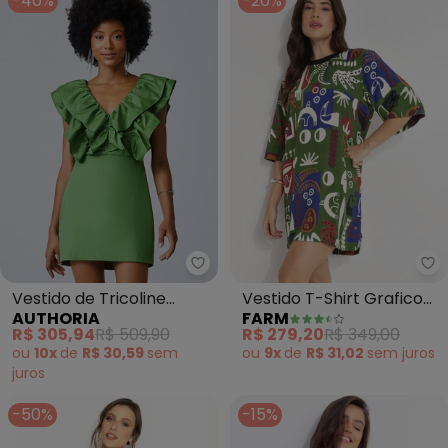
-40%
-20%
Authoria - Vestido de Tricolin
Fa
Vestido de Tricoline
Vestido T-Shirt Grafico
AUTHORIA
FARM
Verde com Babados
Tropical (Verde)
R$ 305,94
R$ 509,90
R$ 279,20
R$ 349,00
(Verde)
ou
10x
de
R$ 30,59
sem
ou
9x
de
R$ 31,02
sem
juros
juros
-50%
-15%