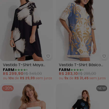
Farm - Vestido T-Shirt Maya (P
Fa
Vestido T-Shirt Maya
Vestido T-Shirt Básico
FARM
FARM
(Preto)
Ourinho Tropical (Azul)
R$ 299,90
R$ 349,00
R$ 283,10
R$ 298,00
ou
10x
de
R$ 29,99
sem
juros
ou
9x
de
R$ 31,45
sem
juros
-20%
NEW