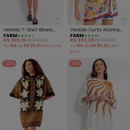
Farm - Vestido T-Shirt Bibelo (
Fa
Vestido T-Shirt Bibelo
Vestido Curto Alcinha
FARM
FARM
(Preto)
Lenco Floraline (Off
R$ 305,15
R$ 359,00
R$ 303,20
R$ 379,00
White)
ou
10x
de
R$ 30,51
sem
juros
ou
10x
de
R$ 30,32
sem
juros
-20%
-13%