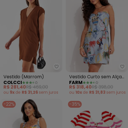
Colcci - Vestido (Marrom)
Fa
Vestido (Marrom)
Vestido Curto sem Alça
COLCCI
FARM
Tropical Vintage (Azul)
R$ 281,40
R$ 469,00
R$ 318,40
R$ 398,00
ou
9x
de
R$ 31,26
sem
juros
ou
10x
de
R$ 31,83
sem
juros
-22%
-35%