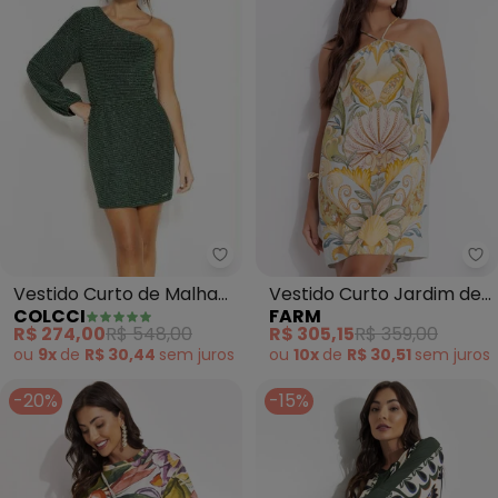
Colcci - Vestido Curto de Malh
Fa
Vestido Curto de Malha
Vestido Curto Jardim de
COLCCI
FARM
Metalizado (Verde)
Mar (Verde)
R$ 274,00
R$ 548,00
R$ 305,15
R$ 359,00
ou
9x
de
R$ 30,44
sem
juros
ou
10x
de
R$ 30,51
sem
juros
-20%
-15%