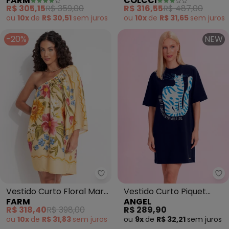
FARM
COLCCI
(Preto)
(Preto)
R$ 305,15
R$ 359,00
R$ 316,55
R$ 487,00
ou
10x
de
R$ 30,51
sem
juros
ou
10x
de
R$ 31,65
sem
juros
-20%
NEW
Farm - Vestido Curto Floral Mar
An
Vestido Curto Floral Mari
Vestido Curto Piquet
FARM
ANGEL
(Amarelo)
(Azul)
R$ 318,40
R$ 398,00
R$ 289,90
ou
10x
de
R$ 31,83
sem
juros
ou
9x
de
R$ 32,21
sem
juros