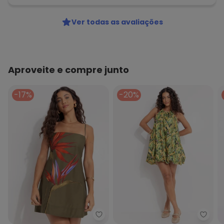
Ver todas as avaliações
Aproveite e compre junto
-17%
-20%
Farm - Vestido Curto Maxi Estre
Farm 