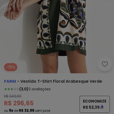
Farm
-15%
FARM
-
Vestido T-Shirt Floral Arabesque Verde
(
3,0
)
3
avaliações
R$ 349,00
ECONOMIZE
R$ 296,65
R$ 52,35
9x
R$ 32,96
ou
de
sem juros