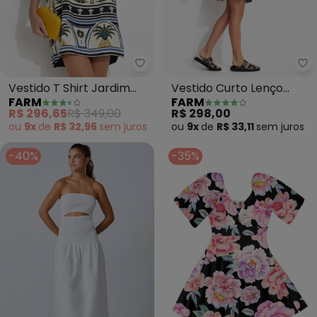
Farm - Vestido T Shirt Jardim T
Fa
Vestido T Shirt Jardim
Vestido Curto Lenço
FARM
FARM
Tropical (Bege)
Ararinha (Preto)
R$ 296,65
R$ 349,00
R$ 298,00
ou
9x
de
R$ 32,96
sem
juros
ou
9x
de
R$ 33,11
sem
juros
-40%
-35%