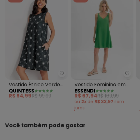
Quintess - Vestido Étnico Verd
Essen
Vestido Étnico Verde
Vestido Feminino em
QUINTESS
ESSENDI
em Malha Texturizada
Viscose Verde
R$ 54,99
R$ 99,99
R$ 67,94
R$ 169,99
ou
2x
de
R$ 33,97
sem
juros
Você também pode gostar