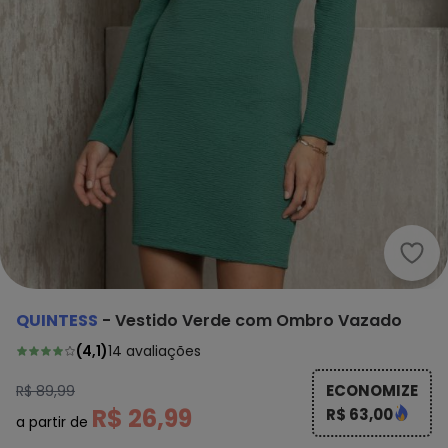
Quin
QUINTESS
-
Vestido Verde com Ombro Vazado
(
4,1
)
14
avaliações
ECONOMIZE
R$ 89,99
R$ 26,99
R$ 63,00
a partir de