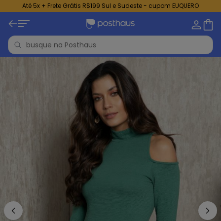
Até 5x + Frete Grátis R$199 Sul e Sudeste - cupom EUQUERO