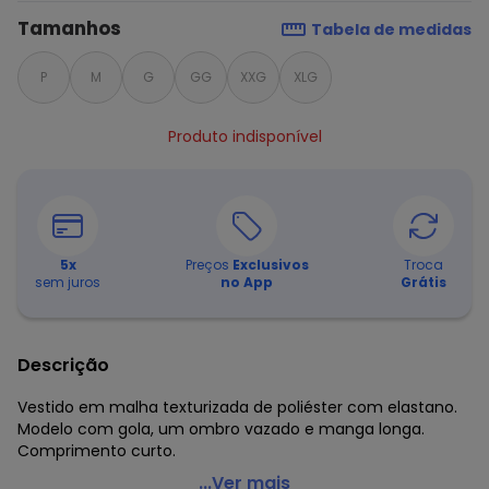
Tamanhos
Tabela de medidas
P
M
G
GG
XXG
XLG
Produto indisponível
5
x
Preços
Exclusivos
Troca
sem juros
no App
Grátis
Descrição
Vestido em malha texturizada de poliéster com elastano.
Modelo com gola, um ombro vazado e manga longa.
Comprimento curto.
Quintess - Vestido Verde com Ombro Vazado
...Ver mais