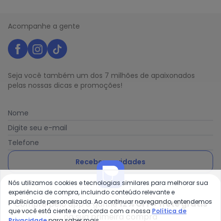
Acompanhe a gente
Seja você também um dos 7 milhões de apaixonados
pelas nossas dicas e promoções!
Nome
Digite seu e-mail
Telefone
Receber novidades
Nós utilizamos cookies e tecnologias similares para melhorar sua
Ao enviar o cadastro, você concorda com a nossa
Política
experiência de compra, incluindo conteúdo relevante e
de Privacidade
publicidade personalizada. Ao continuar navegando, entendemos
Compre pelo app e ganhe
12% OFF + frete grátis
que você está ciente e concorda com a nossa
Política de
na sua primeira compra
Privacidade
para saber mais.