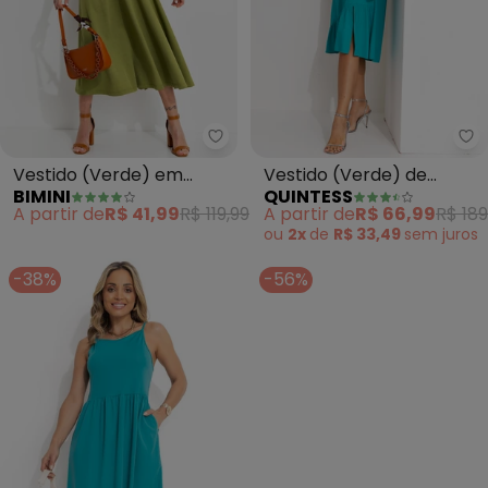
Bimini - Vestido (Verde) em Mal
Qu
Vestido (Verde) em
Vestido (Verde) de
BIMINI
QUINTESS
Malha Piquet
Alcinha
A partir de
R$ 41,99
R$ 119,99
A partir de
R$ 66,99
R$ 189
ou
2x
de
R$ 33,49
sem
juros
-38%
-56%