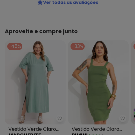
Ver todas as avaliações
Aproveite e compre junto
-45%
-33%
Marguerite - Vestido Verde Cla
Bimin
Vestido Verde Claro
Vestido Verde Claro