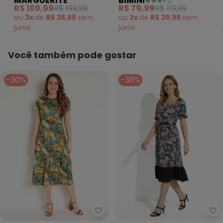
MARGUERITE
BIMINI
em Viscose Plana
em Bengaline
R$ 109,99
R$ 199,99
R$ 79,99
R$ 119,99
ou
3x
de
R$ 36,66
sem
ou
2x
de
R$ 39,99
sem
juros
juros
Você também pode gostar
-30%
-36%
Rosalie - Vestido com Babado (
Ro