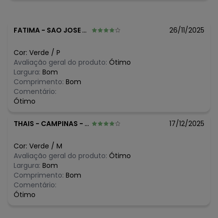
agosto/2026
N/D*
julho/2026
R$ 76,99
junho/2026
N/D*
maio/2026
FATIMA
-
SAO JOSE DO RIO PRETO - SP
26/11/2025
R$ 76,99
abril/2026
R$ 66,99
março/2026
Cor:
Verde
/
P
R$ 76,99
fevereiro/2026
Avaliação geral do produto:
Ótimo
Largura:
Bom
Comprimento:
Bom
Comentário:
Ótimo
THAIS
-
CAMPINAS - SP
17/12/2025
Cor:
Verde
/
M
Avaliação geral do produto:
Ótimo
Largura:
Bom
Comprimento:
Bom
Comentário:
Ótimo