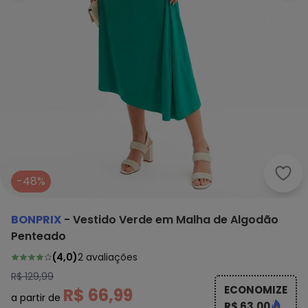
bonp
-48%
BONPRIX
-
Vestido Verde em Malha de Algodão
Penteado
(
4,0
)
2
avaliações
R$ 129,99
ECONOMIZE
R$ 66,99
a partir de
R$ 63,00