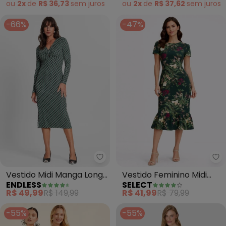
ou
2x
de
R$ 36,73
sem
juros
ou
2x
de
R$ 37,62
sem
juros
-66%
-47%
Endless - Vestido Midi Manga L
Se
Vestido Midi Manga Longa
Vestido Feminino Midi
ENDLESS
SELECT
(Verde)
Slim em Suplex (Verde)
R$ 49,99
R$ 149,99
R$ 41,99
R$ 79,99
-55%
-55%