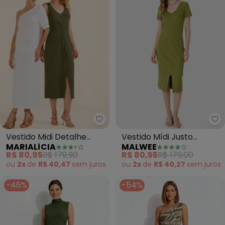
Marialícia - Vestido Midi Detal
Ma
Vestido Midi Detalhe
Vestido Mídi Justo
MARIALÍCIA
MALWEE
Torcido Feminino (Verde)
Acinturado Canelado
R$ 80,95
R$ 179,90
R$ 80,55
R$ 179,00
(Verde)
ou
2x
de
R$ 40,47
sem
juros
ou
2x
de
R$ 40,27
sem
juros
-46%
-54%