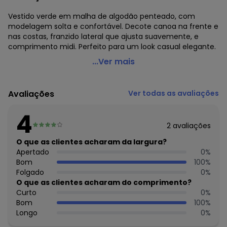
Vestido verde em malha de algodão penteado, com
modelagem solta e confortável. Decote canoa na frente e
nas costas, franzido lateral que ajusta suavemente, e
comprimento midi. Perfeito para um look casual elegante.
bonprix - Vestido Verde em Malha de Algodão Penteado
...Ver mais
Código do produto: 3738311
Modelagem: Solta
Avaliações
Ver todas as avaliações
Decote frente: Canoa
Decote costas: Canoa
4
Complemento: Franzido;
2
avaliações
Comprimento: Midi
Material: Malha de Algodão Penteado
O que as clientes acharam da largura?
Estação: Ano Inteiro
Apertado
0
%
Situação de Uso: Casual
Bom
100
%
Composição Material: 100% Algodão
Folgado
0
%
O que as clientes acharam do comprimento?
Histórico de preços
Curto
0
%
Bom
100
%
O preço apresentado abaixo é o menor oferecido em
Longo
0
%
algum dia do mês, para o menor tamanho disponível.
N/D*