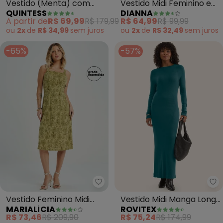
Vestido (Menta) com
Vestido Midi Feminino em
QUINTESS
DIANNA
Babados e Alças para
Viscotorcion (Verde)
A partir de
R$ 69,99
R$ 179,99
R$ 64,99
R$ 99,99
Amarrar
ou
2x
de
R$ 34,99
sem
juros
ou
2x
de
R$ 32,49
sem
juros
-65%
-57%
Marialícia - Vestido Feminino M
Ro
Vestido Feminino Midi
Vestido Midi Manga Longa
MARIALÍCIA
ROVITEX
Tropical Devorê (Verde)
Ribana (Verde)
R$ 73,46
R$ 209,90
R$ 75,24
R$ 174,99