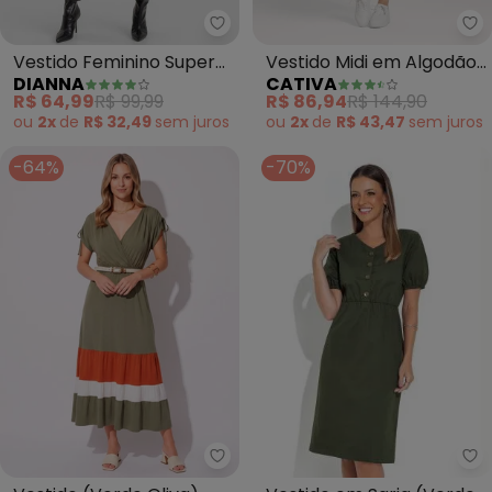
Dianna - Vestido Feminino Supe
Ca
Vestido Feminino Super
Vestido Midi em Algodão
DIANNA
CATIVA
Midi Canelado (Verde)
(Verde)
R$ 64,99
R$ 99,99
R$ 86,94
R$ 144,90
ou
2x
de
R$ 32,49
sem
juros
ou
2x
de
R$ 43,47
sem
juros
-64%
-70%
Ro
Quintess - Vestido (Verde Oliv