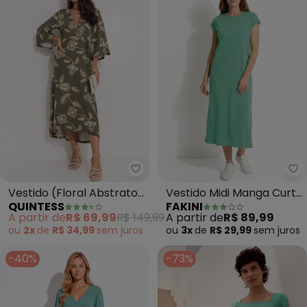
Quintess - Vestido (Floral Abst
Fa
Vestido (Floral Abstrato)
Vestido Midi Manga Curta
QUINTESS
FAKINI
em Malha de Viscose
(Verde)
A partir de
R$ 69,99
R$ 149,99
A partir de
R$ 89,99
ou
2x
de
R$ 34,99
sem
juros
ou
3x
de
R$ 29,99
sem
juros
-40%
-73%