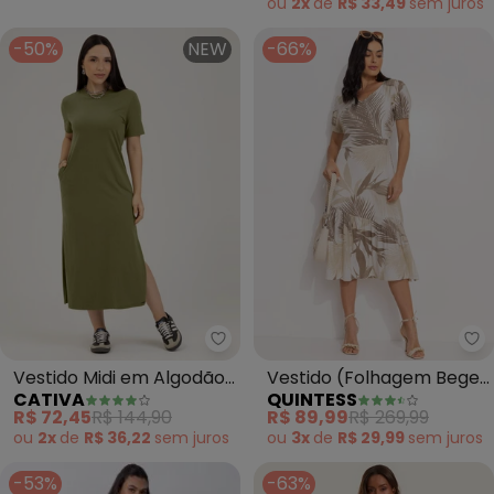
ou
2x
de
R$ 33,49
sem
juros
-50%
NEW
-66%
Qu
Vestido Midi em Algodão
Vestido (Folhagem Bege)
CATIVA
QUINTESS
(Verde)
em Linho
R$ 72,45
R$ 144,90
R$ 89,99
R$ 269,99
ou
2x
de
R$ 36,22
sem
juros
ou
3x
de
R$ 29,99
sem
juros
-53%
-63%