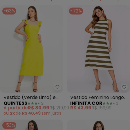
-63%
-72%
Quintess - Vestido (Verde Lima)
In
Vestido (Verde Lima) em
Vestido Feminino Longo
QUINTESS
INFINITA COR
Tecido Alfaiataria de Visc
com Cavas (Verde)
A partir de
R$ 80,99
R$ 219,99
R$ 43,99
R$ 159,99
ou
2x
de
R$ 40,49
sem
juros
-53%