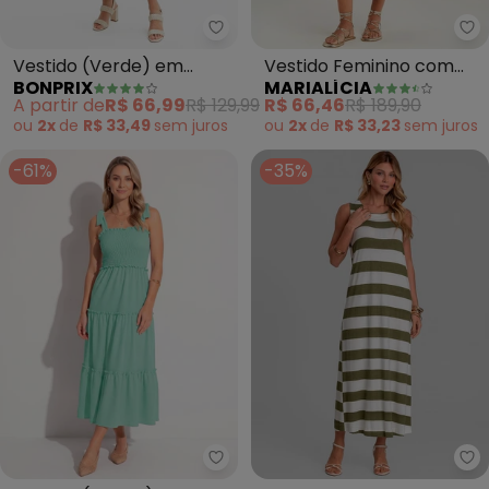
bonprix - Vestido (Verde) em 
Ma
Vestido (Verde) em
Vestido Feminino com
BONPRIX
MARIALÍCIA
Malha de Algodão
Decote Canoa (Verde)
A partir de
R$ 66,99
R$ 129,99
R$ 66,46
R$ 189,90
Penteado
ou
2x
de
R$ 33,49
sem
juros
ou
2x
de
R$ 33,23
sem
juros
-61%
-35%
Quintess - Vestido (Menta) co
Di