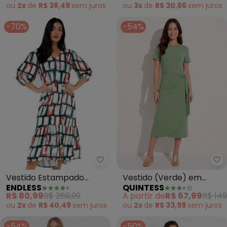
Viscose Te
ou
2x
de
R$ 38,49
sem
juros
ou
3x
de
R$ 30,66
sem
juros
-70%
-54%
Endless - Vestido Estampado (
Qu
Vestido Estampado
Vestido (Verde) em
ENDLESS
QUINTESS
(Verde)
Malha de Viscose
R$ 80,99
R$ 269,99
A partir de
R$ 67,99
R$ 149
ou
2x
de
R$ 40,49
sem
juros
ou
2x
de
R$ 33,99
sem
juros
-54%
-50%