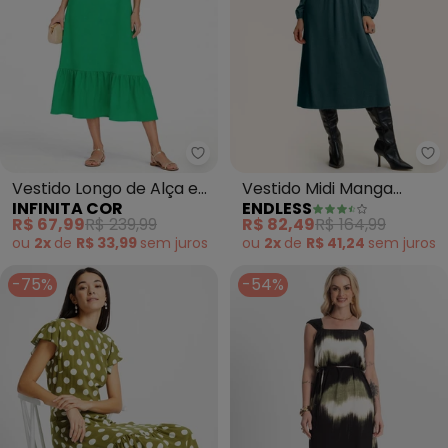
Infinita Cor - Vestido Longo de
En
Vestido Longo de Alça e
Vestido Midi Manga
INFINITA COR
ENDLESS
Recorte Maria (Verde)
Bufante (Verde)
R$ 67,99
R$ 239,99
R$ 82,49
R$ 164,99
ou
2x
de
R$ 33,99
sem
juros
ou
2x
de
R$ 41,24
sem
juros
-75%
-54%