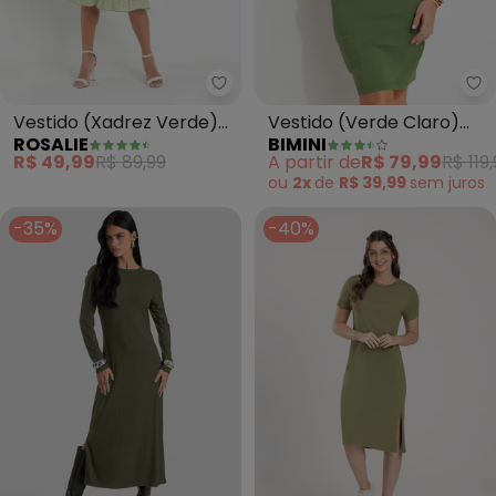
Rosalie - Vestido (Xadrez Ver
Bi
Vestido (Xadrez Verde)
Vestido (Verde Claro)
ROSALIE
BIMINI
com Babado
em Bengaline
R$ 49,99
R$ 89,99
A partir de
R$ 79,99
R$ 119
ou
2x
de
R$ 39,99
sem
juros
-35%
-40%