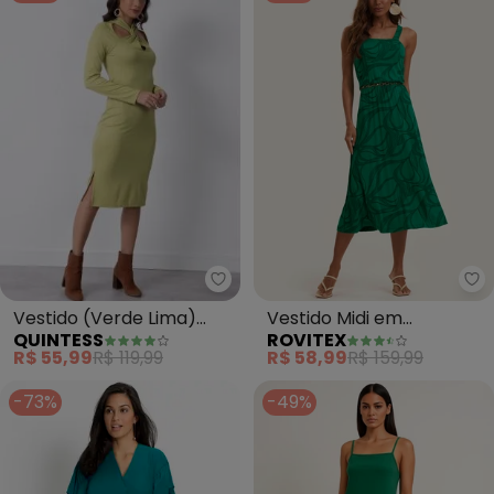
Quintess - Vestido (Verde Lim
Ro
Vestido (Verde Lima)
Vestido Midi em
QUINTESS
ROVITEX
com Torção no Decote
Viscotorcion (Verde)
R$ 55,99
R$ 119,99
R$ 58,99
R$ 159,99
-73%
-49%