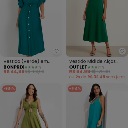
bonprix - Vestido (Verde) em V
Ou
Vestido (Verde) em
Vestido Midi de Alças
BONPRIX
OUTLET
Viscose Plana
(Verde Bandeira)
R$ 44,99
R$ 169,99
R$ 64,99
R$ 129,90
ou
2x
de
R$ 32,49
sem
juros
-65%
-64%