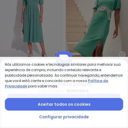
Moda Pop - Vestido (Verde Cla
bo
Nós utilizamos cookies e tecnologias similares para melhorar sua
Vestido (Verde Claro)
Vestido (Verde
experiência de compra, incluindo conteúdo relevante e
MODA POP
BONPRIX
em Malha
Turquesa) em Malha
A partir de
R$ 47,99
R$ 79,99
R$ 44,99
R$ 169,99
publicidade personalizada. Ao continuar navegando, entendemos
Compre pelo app e ganhe
12% OFF + frete grátis
Texturizada
que você está ciente e concorda com a nossa
Política de
na sua primeira compra
Privacidade
para saber mais.
-55%
-50%
Use o cupom
BEMVINDA
Baixar app Posthaus
Aceitar todos os cookies
Agora não
Configurar privacidade