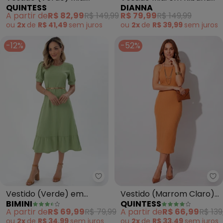
QUINTESS
DIANNA
Drapeado em Malha
Viscose Manga Raglan
A partir de
R$ 82,99
R$ 149,99
R$ 79,99
R$ 149,99
Crepe
(Verde
ou
2x
de
R$ 41,49
sem
juros
ou
2x
de
R$ 39,99
sem
juros
-12%
-52%
Bimini - Vestido (Verde) em Ma
Qu
Vestido (Verde) em
Vestido (Marrom Claro)
BIMINI
QUINTESS
Malha Texturizada
em Canelado
A partir de
R$ 69,99
R$ 79,99
A partir de
R$ 66,99
R$ 139
ou
2x
de
R$ 34,99
sem
juros
ou
2x
de
R$ 33,49
sem
juros