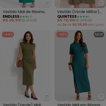
Endless - Vestido Midi de Riban
Qu
Vestido Midi de Ribana
Vestido (Verde Militar)
ENDLESS
QUINTESS
Feminino (Verde)
em Viscose Plana
R$ 49,99
R$ 214,99
R$ 79,99
R$ 249,99
ou
2x
de
R$ 39,99
sem
juros
-44%
-46%
NEW
Quintess - Vestido (Verde) Mi
Di
Vestido (Verde) Midi
Vestido Midi em Ribana