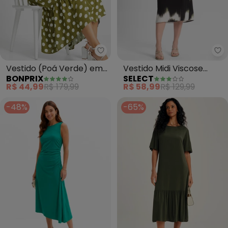
bonprix - Vestido (Poá Verde) 
Se
Vestido (Poá Verde) em
Vestido Midi Viscose
BONPRIX
SELECT
Malha de Viscose
(Verde)
R$ 44,99
R$ 179,99
R$ 58,99
R$ 129,99
-48%
-65%