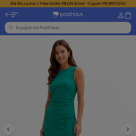
Até 10x s juros + Frete Grátis R$249 Brasil -Cupom PRORROGOU