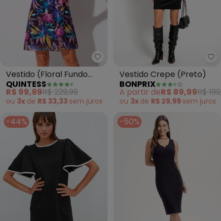
Quintess - Vestido (Floral Fund
bo
Vestido (Floral Fundo
Vestido Crepe (Preto)
QUINTESS
BONPRIX
Preto) em Tule
R$ 99,99
R$ 229,99
A partir de
R$ 89,99
R$ 199
ou
3x
de
R$ 33,33
sem
juros
ou
3x
de
R$ 29,99
sem
juros
-44%
-50%