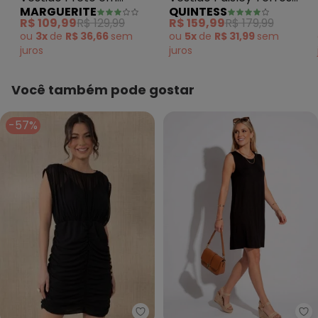
MARGUERITE
QUINTESS
Malha de Crepe e Tule
em Malha Fria
R$ 109,99
R$ 129,99
R$ 159,99
R$ 179,99
ou
3x
de
R$ 36,66
sem
ou
5x
de
R$ 31,99
sem
juros
juros
Você também pode gostar
-57%