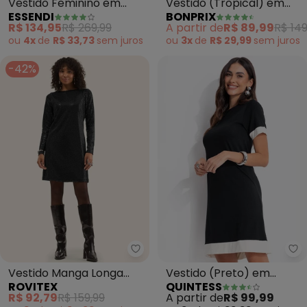
Vestido Feminino em
Vestido (Tropical) em
ESSENDI
BONPRIX
Tricoline Madhi (Preto)
Malha Crepe
R$ 134,95
R$ 269,99
A partir de
R$ 89,99
R$ 149
ou
4x
de
R$ 33,73
sem
juros
ou
3x
de
R$ 29,99
sem
juros
-42%
Rovitex - Vestido Manga Longa 
Qu
Vestido Manga Longa
Vestido (Preto) em
ROVITEX
QUINTESS
(Preto)
Malha de Viscose
R$ 92,79
R$ 159,99
A partir de
R$ 99,99