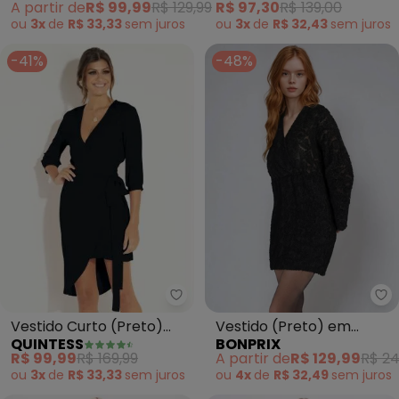
A partir de
R$ 99,99
R$ 129,99
R$ 97,30
R$ 139,00
ou
3x
de
R$ 33,33
sem
juros
ou
3x
de
R$ 32,43
sem
juros
-41%
-48%
Quintess - Vestido Curto (Pre
bo
Vestido Curto (Preto)
Vestido (Preto) em
QUINTESS
BONPRIX
com Sobreposição
Chiffon Devorê Desfiado
R$ 99,99
R$ 169,99
A partir de
R$ 129,99
R$ 24
Removível
ou
3x
de
R$ 33,33
sem
juros
ou
4x
de
R$ 32,49
sem
juros