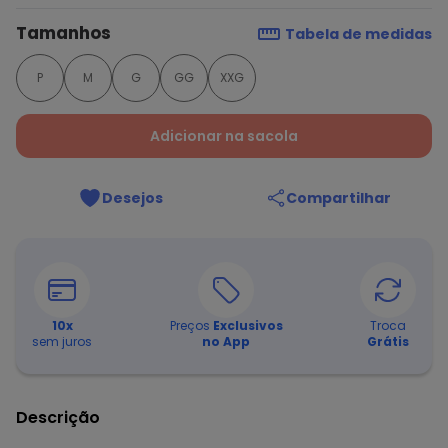
Tamanhos
Tabela de medidas
P
M
G
GG
XXG
Adicionar na sacola
Desejos
Compartilhar
10
x
Preços
Exclusivos
Troca
sem juros
no App
Grátis
Descrição