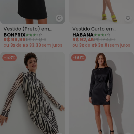
bonprix - Vestido (Preto) em M
Ha
Vestido (Preto) em
Vestido Curto em
BONPRIX
HABANA
Malha Crepe
Canelado (Preto)
R$ 99,99
R$ 179,99
R$ 92,45
R$ 184,90
ou
3x
de
R$ 33,33
sem
juros
ou
3x
de
R$ 30,81
sem
juros
-53%
-60%