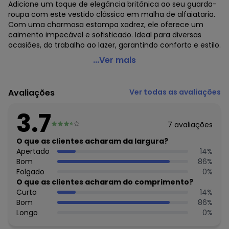
Adicione um toque de elegância britânica ao seu guarda-
roupa com este vestido clássico em malha de alfaiataria.
Com uma charmosa estampa xadrez, ele oferece um
caimento impecável e sofisticado. Ideal para diversas
ocasiões, do trabalho ao lazer, garantindo conforto e estilo.
Quintess - Vestido Xadrez em Malha Flanela
...Ver mais
Código do produto: 3895577
Comprimento: Clássico
Avaliações
Ver todas as avaliações
Tecido: Flanela 230g 98% poliéster, 2% elastano flanela
3.7
7
avaliações
O que as clientes acharam da largura?
Apertado
14
%
Bom
86
%
Folgado
0
%
O que as clientes acharam do comprimento?
Curto
14
%
Bom
86
%
Longo
0
%