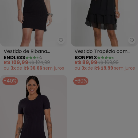
bo
Endless - Vestido de Ribana Ca
Vestido Trapézio com
Vestido de Ribana
BONPRIX
ENDLESS
Babados (Preto)
Canelado Feminino
R$ 89,99
R$ 169,99
R$ 109,99
R$ 124,99
(Preto)
ou
3x
de
R$ 29,99
sem
juros
ou
3x
de
R$ 36,66
sem
juros
-40%
-60%