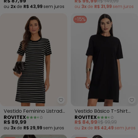
R$ 87,99
R$ 95,99
R$ 149,99
ou
2x
de
R$ 43,99
sem
juros
ou
3x
de
R$ 31,99
sem
juros
-15%
Rovitex - Vestido Feminino Listr
Ro
Vestido Feminino Listrado
Vestido Básico T-Shirt
ROVITEX
ROVITEX
(Preto)
Feminino (Preto)
R$ 89,99
R$ 84,99
R$ 99,99
ou
3x
de
R$ 29,99
sem
juros
ou
2x
de
R$ 42,49
sem
juros