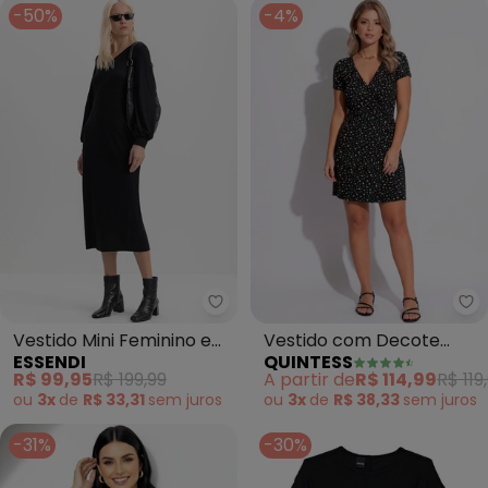
-50%
-4%
Essendi - Vestido Mini Feminin
Qu
Vestido Mini Feminino em
Vestido com Decote
ESSENDI
QUINTESS
Ponto Roma (Preto)
Transpassado (Floral
R$ 99,95
R$ 199,99
A partir de
R$ 114,99
R$ 119
Preto)
ou
3x
de
R$ 33,31
sem
juros
ou
3x
de
R$ 38,33
sem
juros
-31%
-30%