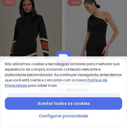
-59%
-44%
Nós utilizamos cookies e tecnologias similares para melhorar sua
experiência de compra, incluindo conteúdo relevante e
publicidade personalizada. Ao continuar navegando, entendemos
Compre pelo app e ganhe
12% OFF + frete grátis
bonprix - Vestido Gola Alta (Pr
bo
que você está ciente e concorda com a nossa
Política de
na sua primeira compra
Privacidade
para saber mais.
Vestido Gola Alta (Preto)
Vestido (Preto) em
Use o cupom
BEMVINDA
BONPRIX
BONPRIX
Malha Crepe
A partir de
R$ 122,99
R$ 299,99
R$ 99,99
R$ 179,99
Baixar app Posthaus
ou
4x
de
R$ 30,74
sem
juros
ou
3x
de
R$ 33,33
sem
juros
Aceitar todos os cookies
Agora não
-30%
-40%
Configurar privacidade