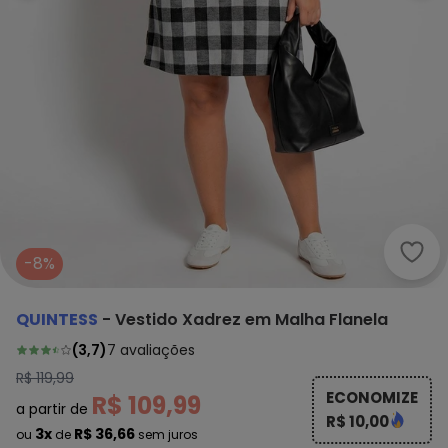
Quin
-8%
QUINTESS
-
Vestido Xadrez em Malha Flanela
(
3,7
)
7
avaliações
R$ 119,99
ECONOMIZE
R$ 109,99
a partir de
R$ 10,00
3x
R$ 36,66
ou
de
sem juros