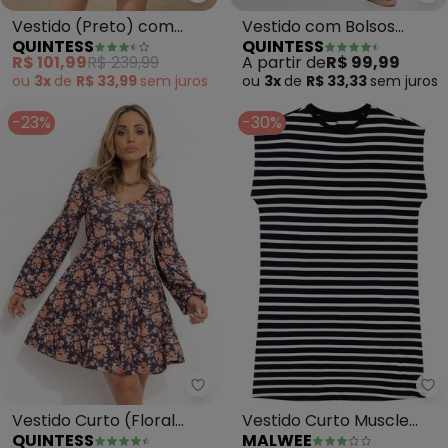
Quintess - Vestido (Preto) com
Qu
Vestido (Preto) com
Vestido com Bolsos
QUINTESS
QUINTESS
Franzido
(Preto)
R$ 101,99
R$ 239,99
A partir de
R$ 99,99
ou
3x
de
R$ 33,99
sem
juros
ou
3x
de
R$ 33,33
sem
juros
-23%
-30%
Quintess - Vestido Curto (Flora
Ma
Vestido Curto (Floral
Vestido Curto Muscle
QUINTESS
MALWEE
Preto) com Franzidos
Listrado (Preto)