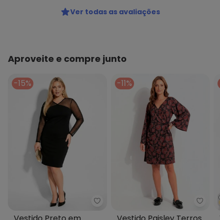
Ver todas as avaliações
Aproveite e compre junto
-15%
-11%
Marguerite - Vestido Preto em 
Quint
Vestido Preto em
Vestido Paisley Terroso