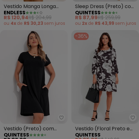
Sleep Dress (Preto) com
Vestido Manga Longa
QUINTESS
ENDLESS
Alças de Corrente
Bufante (Preto)
R$ 87,99
R$ 259,99
R$ 120,94
R$ 204,99
ou
2x
de
R$ 43,99
sem
juros
ou
4x
de
R$ 30,23
sem
juros
-36%
Quintess - Vestido (Preto) com
Qu
Vestido (Preto) com
Vestido (Floral Preto e
QUINTESS
QUINTESS
Bolsos e Mangas Curtas
Branco) em Malha Fria