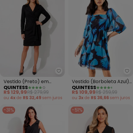
Quintess - Vestido (Preto) em 
Qu
Vestido (Preto) em
Vestido (Borboleta Azul)
QUINTESS
QUINTESS
Bengaline com Bolsos
em Tule
R$ 129,99
R$ 279,99
R$ 109,99
R$ 259,99
ou
4x
de
R$ 32,49
sem
juros
ou
3x
de
R$ 36,66
sem
juros
-31%
-51%