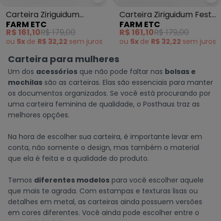
Farm Etc - Carteira Ziriguidum F
Fa
Carteira Ziriguidum
Carteira Ziriguidum Festa
FARM ETC
FARM ETC
Florejo Off White
de Onça Off White
R$ 161,10
R$ 179,00
R$ 161,10
R$ 179,00
ou
5x
de
R$ 32,22
sem
juros
ou
5x
de
R$ 32,22
sem
juros
Carteira para mulheres
Um dos
acessórios
que não pode faltar nas
bolsas e
mochilas
são as carteiras. Elas são essenciais para manter
os documentos organizados. Se você está procurando por
uma carteira feminina de qualidade, o Posthaus traz as
melhores opções.
Na hora de escolher sua carteira, é importante levar em
conta, não somente o design, mas também o material
que ela é feita e a qualidade do produto.
Temos
diferentes modelos
para você escolher aquele
que mais te agrada. Com estampas e texturas lisas ou
detalhes em metal, as carteiras ainda possuem versões
em cores diferentes. Você ainda pode escolher entre o