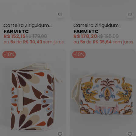
Farm Etc - Carteira Ziriguidum 
Fa
Carteira Ziriguidum
Carteira Ziriguidum
FARM ETC
FARM ETC
Painted Flowers Verde
Coletânea Tropical
R$ 152,15
R$ 179,00
R$ 178,20
R$ 198,00
Marrom
ou
5x
de
R$ 30,43
sem
juros
ou
5x
de
R$ 35,64
sem
juros
-10%
-10%