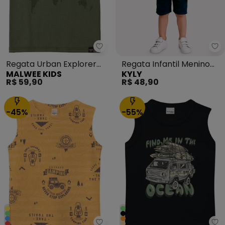
Malwee Kids - Regata Urban Expl
Ky
Regata Urban Explorer
Regata Infantil Menino
MALWEE KIDS
KYLY
Anti Odor Verde Militar
Estampa Cinza
R$ 59,90
R$ 48,90
-45%
-55%