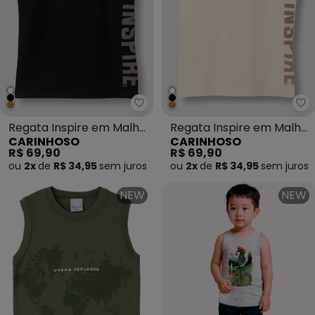
Carinhoso - Regata Inspire em 
Ca
Regata Inspire em Malha
Regata Inspire em Malha
CARINHOSO
CARINHOSO
Preto
Off White
R$ 69,90
R$ 69,90
ou
2x
de
R$ 34,95
sem
juros
ou
2x
de
R$ 34,95
sem
juros
NEW
NEW