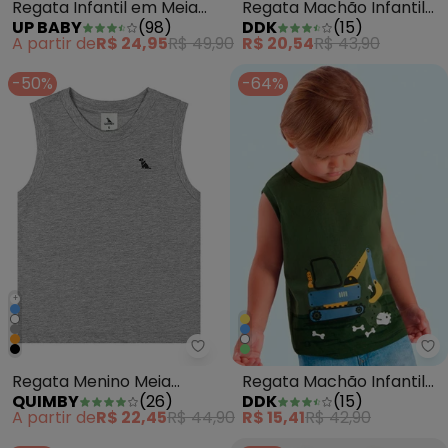
Regata Infantil em Meia
Regata Machão Infantil
UP BABY
(
98
)
DDK
(
15
)
Malha Vermelho
Menino Verde
A partir de
R$ 24,95
R$ 49,90
R$ 20,54
R$ 43,90
-50%
-64%
+
Quimby - Regata Menino Meia M
Dd
Regata Menino Meia
Regata Machão Infantil
QUIMBY
(
26
)
DDK
(
15
)
Malha Cinza
Menino Verde
A partir de
R$ 22,45
R$ 44,90
R$ 15,41
R$ 42,90