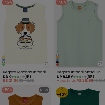
-52%
-50%
+
Ddk - Regata Machão Infantil 
Up
Regata Machão Infantil
Regata Infantil Masculina
DDK
(
15
)
UP BABY
(
98
)
Menino Branco
Algodão Verde
R$ 21,06
R$ 43,90
A partir de
R$ 29,95
R$ 59,
-50%
NEW
-40%