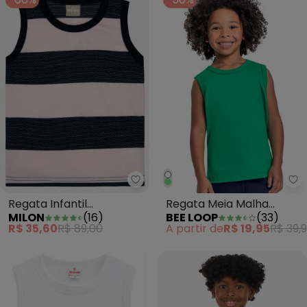
Milon - Regata Infantil MeninoR
Be
Regata Infantil
Regata Meia Malha
MILON
(
16
)
BEE LOOP
(
33
)
MeninoRosa
Menino Verde
R$ 35,60
R$ 89,00
A partir de
R$ 19,95
R$ 39,