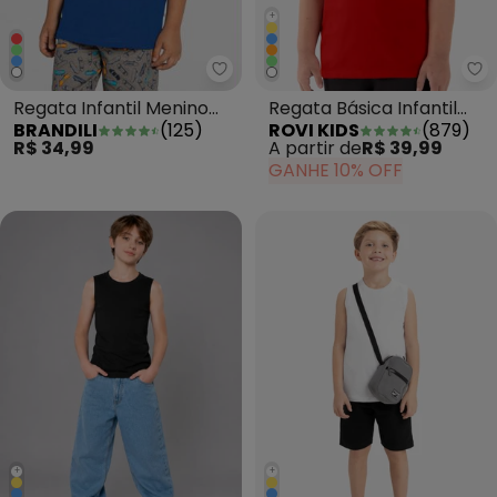
+
Brandili - Regata Infantil Menin
Ro
Regata Infantil Menino
Regata Básica Infantil
BRANDILI
(
125
)
ROVI KIDS
(
879
)
Malha Azul
Masculina Laranja
R$ 34,99
A partir de
R$ 39,99
GANHE 10% OFF
+
+