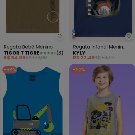
Tigor T Tigre - Regata Bebê Men
Ky
Regata Bebê Menino
Regata Infantil Menin
TIGOR T TIGRE
(
3
)
KYLY
Tigor T. Tigre Verde
Skate Azul
R$ 54,99
R$ 109,00
R$ 27,45
R$ 54,90
-58%
-62%