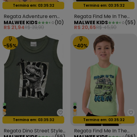
Malwee Kids - Regata Adventu
Ma
Oferta relâmpago
Oferta relâmpago
Termina em:
03:35:29
Termina em:
03:35:29
Regata Adventure em
Regata Find Me In The
MALWEE KIDS
(
10
)
MALWEE KIDS
(
55
)
Malha Amarelo
Oceans em Malha Preto
R$ 21,94
R$ 39,90
R$ 20,65
R$ 45,90
-55%
-40%
Malwee Kids - Regata Dino Stre
Ma
Oferta relâmpago
Oferta relâmpago
Termina em:
03:35:29
Termina em:
03:35:29
Regata Dino Street Style
Regata Find Me In The
MALWEE KIDS
(
55
)
MALWEE KIDS
(
55
)