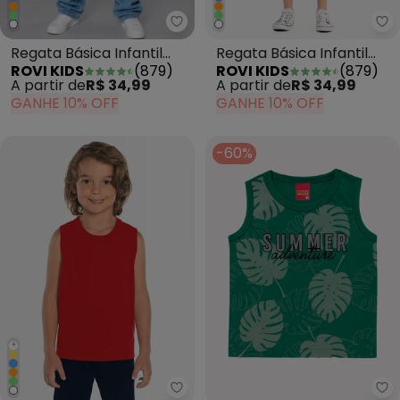
Rovi Kids - Regata Básica Infant
Ro
Regata Básica Infantil
Regata Básica Infantil
ROVI KIDS
(
879
)
ROVI KIDS
(
879
)
MeninoPreto
MeninoBranco
A partir de
R$ 34,99
A partir de
R$ 34,99
GANHE 10% OFF
GANHE 10% OFF
-60%
+
Rovi Kids - Regata Infantil Men
Ky