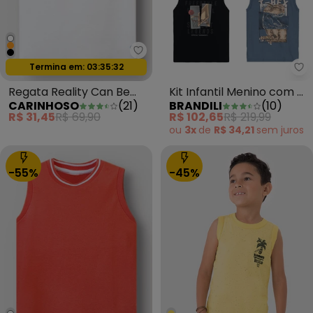
Carinhoso - Regata Reality Ca
Oferta relâmpago
Termina em:
03:35:29
Br
Regata Reality Can Be
Kit Infantil Menino com 4
CARINHOSO
(
21
)
BRANDILI
(
10
)
Amazing Branco
Regatas Sortidas
R$ 31,45
R$ 69,90
R$ 102,65
R$ 219,99
ou
3x
de
R$ 34,21
sem
juros
-55%
-45%