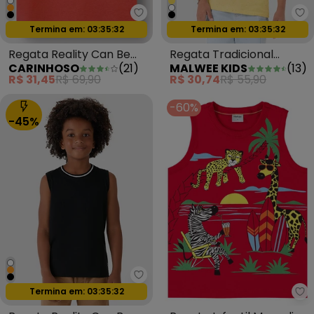
Carinhoso - Regata Reality Can
Ma
Oferta relâmpago
Oferta relâmpago
Termina em:
03:35:29
Termina em:
03:35:29
Regata Reality Can Be
Regata Tradicional
CARINHOSO
(
21
)
MALWEE KIDS
(
13
)
Amazing Laranja
Summer Botonê Amarelo
R$ 31,45
R$ 69,90
R$ 30,74
R$ 55,90
-60%
-45%
Carinhoso - Regata Reality Can
Oferta relâmpago
Termina em:
03:35:29
Ro