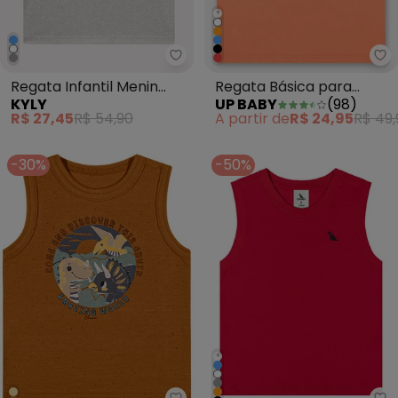
+
Kyly - Regata Infantil Menin Ska
Up
Regata Infantil Menin
Regata Básica para
KYLY
UP BABY
(
98
)
Skate Cinza
Menino Laranja
R$ 27,45
R$ 54,90
A partir de
R$ 24,95
R$ 49,
-30%
-50%
+