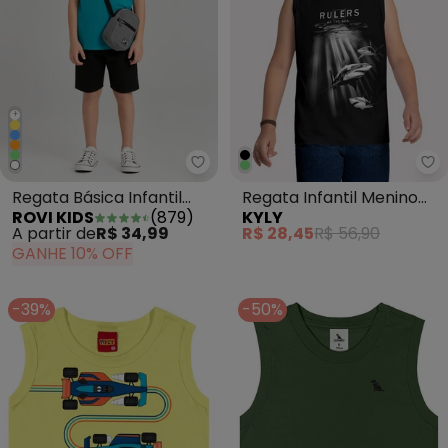
+
Rovi Kids - Regata Básica Infant
Ky
Regata Básica Infantil
Regata Infantil Menino
ROVI KIDS
(
879
)
KYLY
Menina Azul
Tubarões Preto
A partir de
R$ 34,99
R$ 28,45
R$ 56,90
GANHE 10% OFF
-39%
-50%