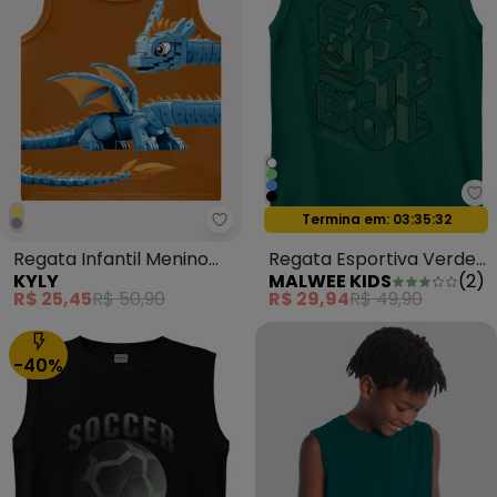
Ma
Oferta relâmpago
Termina em:
03:35:29
Kyly - Regata Infantil Menino 
Regata Infantil Menino
Regata Esportiva Verde
KYLY
MALWEE KIDS
(
2
)
Dragão Amarelo
Esmeralda
R$ 25,45
R$ 50,90
R$ 29,94
R$ 49,90
-40%