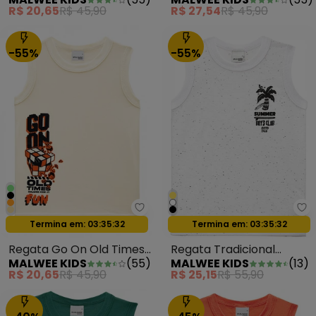
em Malha Cinza
Oceans em Malha Verde
R$ 20,65
R$ 45,90
R$ 27,54
R$ 45,90
-55%
-55%
Malwee Kids - Regata Go On Ol
Ma
Oferta relâmpago
Oferta relâmpago
Termina em:
03:35:29
Termina em:
03:35:29
Regata Go On Old Times
Regata Tradicional
MALWEE KIDS
(
55
)
MALWEE KIDS
(
13
)
Fun em Malha Off White
Summer Botonê Branco
R$ 20,65
R$ 45,90
R$ 25,15
R$ 55,90