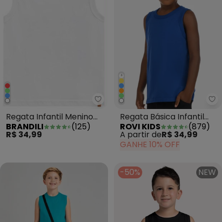
+
Brandili - Regata Infantil Meni
Ro
Regata Infantil Menino
Regata Básica Infantil
BRANDILI
(
125
)
ROVI KIDS
(
879
)
Malha Branco
Masculina Azul
R$ 34,99
A partir de
R$ 34,99
GANHE 10% OFF
-50%
NEW