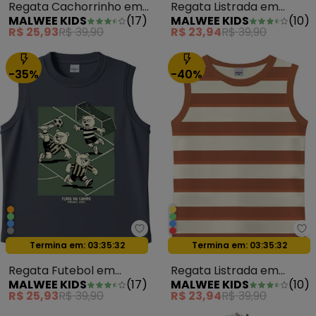
Regata Cachorrinho em
Regata Listrada em
MALWEE KIDS
(
17
)
MALWEE KIDS
(
10
)
Malha Laranja Pastel
Malha Azul Marinho
R$ 25,93
R$ 39,90
R$ 23,94
R$ 39,90
-35%
-40%
Malwee Kids - Regata Futebol e
Ma
Oferta relâmpago
Oferta relâmpago
Termina em:
03:35:29
Termina em:
03:35:29
Regata Futebol em
Regata Listrada em
MALWEE KIDS
(
17
)
MALWEE KIDS
(
10
)
Malha Cinza Grafite
Malha Vermelho
R$ 25,93
R$ 39,90
R$ 23,94
R$ 39,90