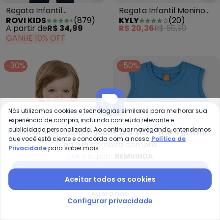
Regata Infantil
Regata Infantil Menino
ROVI KIDS
(
879
)
KYLY
(
20
)
MeninoVermelho
Summer Lettering Verde
A partir de
R$ 34,99
R$ 20,36
R$ 50,90
GANHE 10% OFF
-30%
-50%
Nós utilizamos cookies e tecnologias similares para melhorar sua
experiência de compra, incluindo conteúdo relevante e
publicidade personalizada. Ao continuar navegando, entendemos
Compre pelo app e ganhe
12% OFF + frete grátis
que você está ciente e concorda com a nossa
Política de
na sua primeira compra
Privacidade
para saber mais.
Use o cupom
BEMVINDA
Baixar app Posthaus
+
Aceitar todos os cookies
Agora não
Elian - Regata Bebê Menino Bot
Up
Configurar privacidade
Regata Bebê Menino
Regata Infantil Masculina