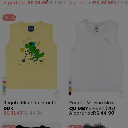
A partir de
R$ 29,95
R$ 59,90
A partir de
R$ 29,95
R$ 59,
-30%
+
+
Qu
Regata Machão Infantil
Regata Menino Meia
DDK
QUIMBY
(
26
)
Dino Let¿S Play Amarelo
Malha Branco
R$ 31,43
R$ 44,90
A partir de
R$ 44,90
-60%
-50%