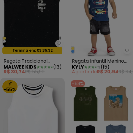
Malwee Kids - Regata Tradicio
Oferta relâmpago
Termina em:
03:35:29
Ky
Regata Tradicional
Regata Infantil Menino
MALWEE KIDS
(
13
)
KYLY
(
15
)
Summer Botonê Preto
Estampada Azul
R$ 30,74
R$ 55,90
A partir de
R$ 20,94
R$ 34
-53%
-55%