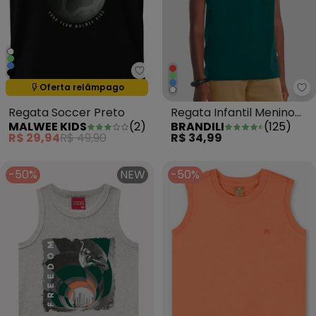
Malwee Kids - Regata Soccer P
Termina em:
03:35:29
Oferta relâmpago
Br
Regata Soccer Preto
Regata Infantil Menino
MALWEE KIDS
(
2
)
BRANDILI
(
125
)
em Meia Malha Verde
R$ 29,94
R$ 49,90
R$ 34,99
-50%
NEW
-50%