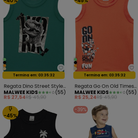
-40%
-45%
Malwee Kids - Regata Dino Stre
Ma
Oferta relâmpago
Oferta relâmpago
Termina em:
03:35:29
Termina em:
03:35:29
Regata Dino Street Style
Regata Go On Old Times
MALWEE KIDS
(
55
)
MALWEE KIDS
(
55
)
em Malha Verde
Fun em Malha Laranja
R$ 27,54
R$ 45,90
R$ 25,24
R$ 45,90
-39%
-45%