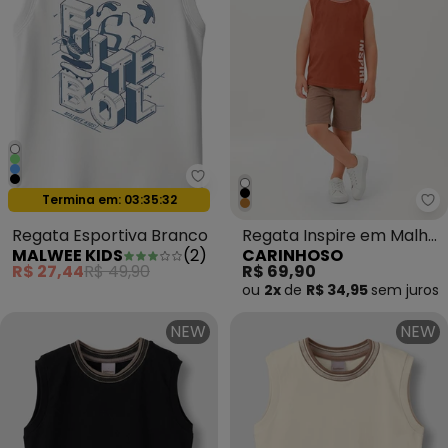
Malwee Kids - Regata Esportiva
Oferta relâmpago
Termina em:
03:35:29
Ca
Regata Esportiva Branco
Regata Inspire em Malha
MALWEE KIDS
(
2
)
CARINHOSO
Terracota
R$ 27,44
R$ 49,90
R$ 69,90
ou
2x
de
R$ 34,95
sem
juros
NEW
NEW