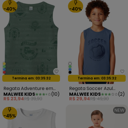
-40%
-40%
Malwee Kids - Regata Adventure
Ma
Oferta relâmpago
Oferta relâmpago
Termina em:
03:35:29
Termina em:
03:35:29
Regata Adventure em
Regata Soccer Azul
MALWEE KIDS
(
10
)
MALWEE KIDS
(
2
)
Malha Verde Militar
Pastel
R$ 23,94
R$ 39,90
R$ 29,94
R$ 49,90
NEW
-45%