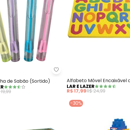
Jogo de Dominó (Em Plástico) 28 Peças
Lar e Lazer - Bastão Bolha de Sa
Alfabeto Móvel Encaixável 
ha de Sabão (Sortido)
LAR E LAZER
ER
R$ 17,99
R$ 24,99
 19,99
-30%