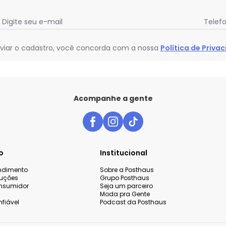
Digite seu e-mail
Telef
viar o cadastro, você concorda com a nossa
Política de Priva
Acompanhe a gente
o
Institucional
endimento
Sobre a Posthaus
luções
Grupo Posthaus
nsumidor
Seja um parceiro
Moda pra Gente
fiável
Podcast da Posthaus