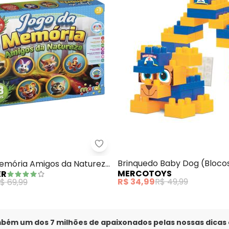
fre Botijão Sortido
Lar e Lazer - Jogo da Memória A
Brinquedo Baby Dog (Bloco
emória Amigos da Natureza
MERCOTOYS
ER
Peças
R$ 34,99
R$ 49,99
$ 69,99
mbém um dos 7 milhões de apaixonados pelas nossas dicas