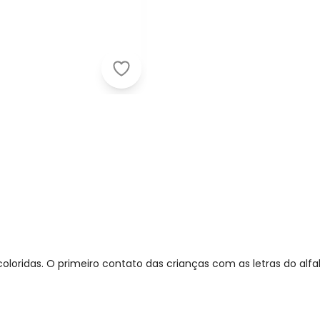
Lar e Lazer - Alfabeto Móvel Encaix
loridas. O primeiro contato das crianças com as letras do al