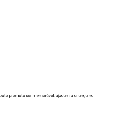
ável de A - Z
fabeto promete ser memorável, ajudam a criança no