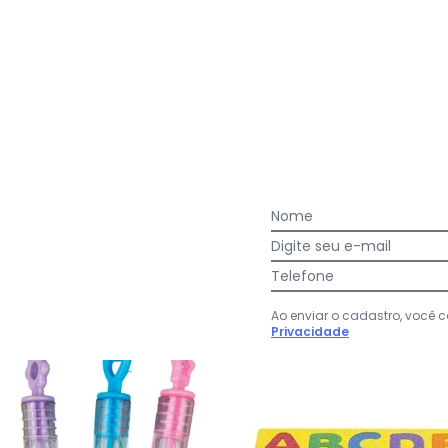
:
ferramenta para os meus jogos de oráculos!ADOREI.
Ver todas as avaliações
Nome
Digite seu e-mail
Telefone
-28%
Ao enviar o cadastro, você
Privacidade