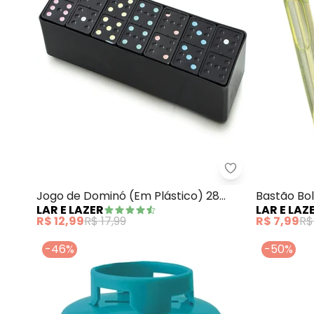
Lar e Lazer - 
Jogo de Dominó (Em Plástico) 28
Bastão Bol
LAR E LAZER
LAR E LAZ
Peças
R$ 12,99
R$ 17,99
R$ 7,99
R$
-46%
-50%