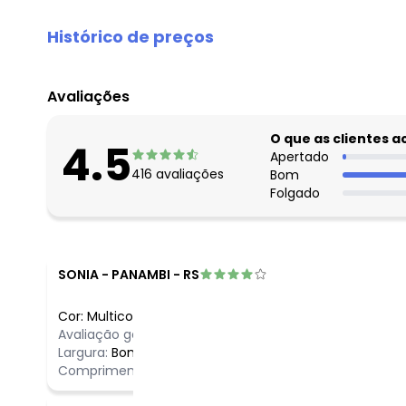
Histórico de preços
O preço apresentado abaixo é o menor oferecido em al
agosto/2026
Avaliações
julho/2026
junho/2026
O que as clientes 
4.5
maio/2026
Apertado
416
avaliações
Bom
abril/2026
Folgado
março/2026
fevereiro/2026
SONIA
-
PANAMBI - RS
Cor:
Multicores
/
Comentário
Avaliação geral do produto:
Ótimo
Ótimo
Largura:
Bom
Comprimento:
Bom