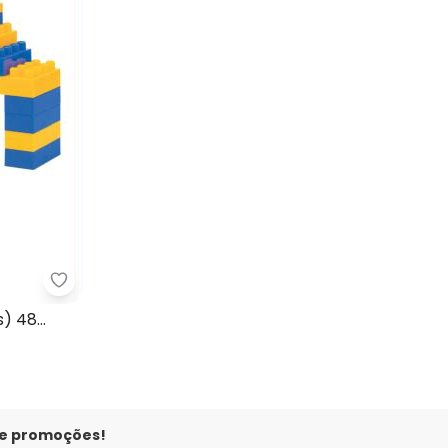
Mercotoys - Brinquedo Baby Dog (Blocos) 48 Pe
migos da Natureza (Colorido)
s) 48
 e promoções!