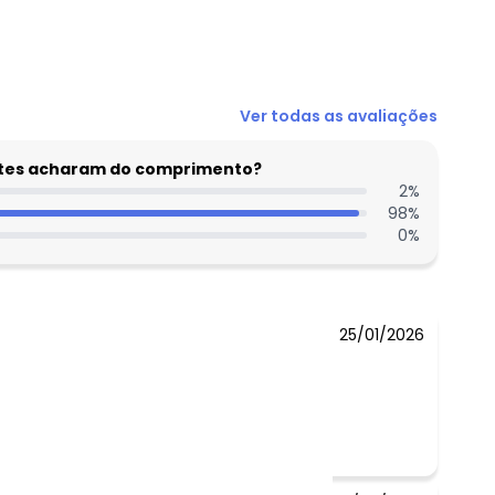
N/D*
Ver todas as avaliações
R$ 17,99
N/D*
entes acharam do comprimento?
R$ 17,99
2
%
98
%
R$ 17,99
0
%
N/D*
N/D*
25/01/2026