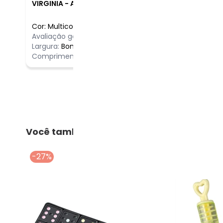
VIRGINIA
-
ATIBAIA - SP
Cor:
Multicores
/
Comentário
Avaliação geral do produto:
Ótimo
Uma exímia 
Largura:
Bom
Comprimento:
Bom
Você também pode gostar
-27%
-60%