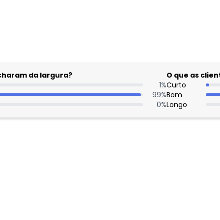
gum dia do mês, para o menor tamanho disponível.
acharam da largura?
O que as cli
1
%
Curto
99
%
Bom
0
%
Longo
: