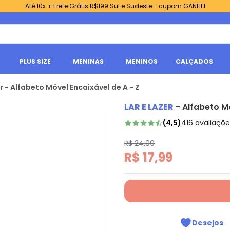
Até 10x + Frete Grátis R$199 Sul e Sudeste - cupom GANHEI
PLUS SIZE
MENINAS
MENINOS
CALÇADOS
r - Alfabeto Móvel Encaixável de A - Z
LAR E LAZER
-
Alfabeto M
(
4,5
)
416
avaliaçõe
R$ 24,99
R$ 17,99
Desejos