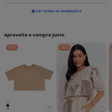
Ver todas as avaliações
Aproveite e compre junto
-50%
-33%
Angel - Blusa Malhao Basic Beg
Quint