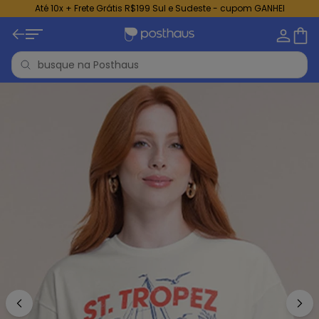
Até 10x + Frete Grátis R$199 Sul e Sudeste - cupom GANHEI