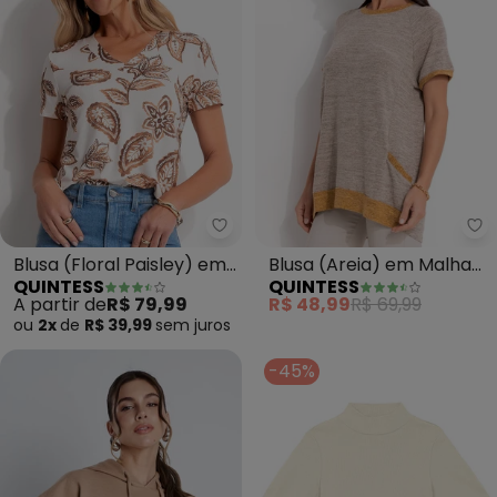
Quintess - Blusa (Floral Paisle
Qu
Blusa (Floral Paisley) em
Blusa (Areia) em Malha
QUINTESS
QUINTESS
Malha de Viscose
Tricô
A partir de
R$ 79,99
R$ 48,99
R$ 69,99
ou
2x
de
R$ 39,99
sem
juros
-45%