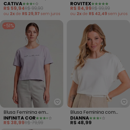
CATIVA
ROVITEX
White)
Creponada (Bege)
R$ 59,94
R$ 99,90
R$ 84,99
R$ 99,99
ou
2x
de
R$ 29,97
sem
juros
ou
2x
de
R$ 42,49
sem
juros
-51%
Infinita Cor - Blusa Feminina e
Di
Blusa Feminina em
Blusa Feminina com
INFINITA COR
DIANNA
Molecotton Viscose
Botões (Bege)
R$ 38,99
R$ 79,99
R$ 48,99
(Bege)