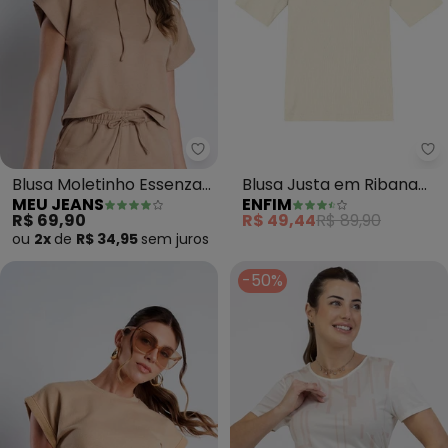
Meu Jeans - Blusa Moletinho Es
En
Blusa Moletinho Essenza
Blusa Justa em Ribana
MEU JEANS
ENFIM
(Terra)
Canelada (Off White)
R$ 69,90
R$ 49,44
R$ 89,90
ou
2x
de
R$ 34,95
sem
juros
-50%