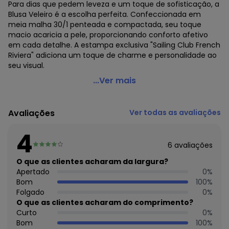
Para dias que pedem leveza e um toque de sofisticação, a
Blusa Veleiro é a escolha perfeita. Confeccionada em
meia malha 30/1 penteada e compactada, seu toque
macio acaricia a pele, proporcionando conforto afetivo
em cada detalhe. A estampa exclusiva "Sailing Club French
Riviera" adiciona um toque de charme e personalidade ao
seu visual.
Angel - Blusa Veleiro Bege
...Ver mais
Código do produto: 8223779
Modelagem: Ampla
Avaliações
Ver todas as avaliações
Comprimento da manga: Curta
Comprimento: Curto
4
Forro: Não
6
avaliações
Cinto: Não acompanha
Cintura: Alta
O que as clientes acharam da largura?
Decote frente: Redondo
Apertado
0
%
Decote costas: Redondo
Bom
100
%
Fornecedor: FAKINI MALHAS LTDA / CNPJ 50.821.880/0018-8
Folgado
0
%
Feito: BRASIL
O que as clientes acharam do comprimento?
Cuidados para conservação do produto: LAVAGEM A
Curto
0
%
MÃO/TEMPERATURA MÁXIMA 40ºC - NÃO ALVEJAR ¿ NÃO
Bom
100
%