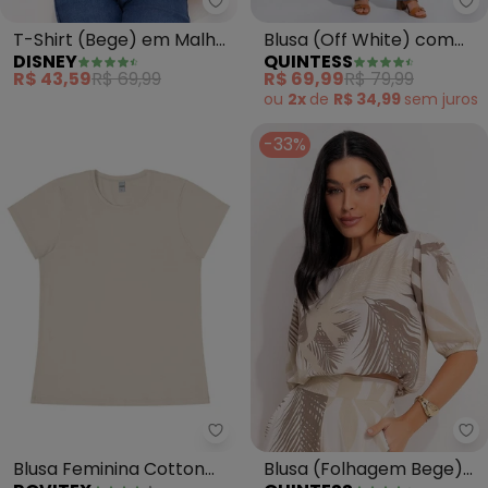
Disney - T-Shirt (Bege) em Ma
Qu
T-Shirt (Bege) em Malha
Blusa (Off White) com
DISNEY
QUINTESS
de Algodão Penteado
Estampa Frontal
R$ 43,59
R$ 69,99
R$ 69,99
R$ 79,99
ou
2x
de
R$ 34,99
sem
juros
-33%
Rovitex - Blusa Feminina Cotton
Qu
Blusa Feminina Cotton
Blusa (Folhagem Bege)