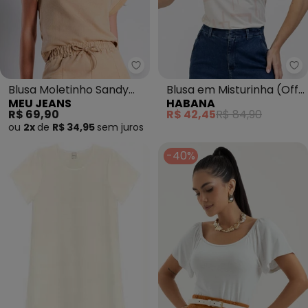
Meu Jeans - Blusa Moletinho S
Ha
Blusa Moletinho Sandy
Blusa em Misturinha (Off
MEU JEANS
HABANA
(Cappuccino)
White)
R$ 69,90
R$ 42,45
R$ 84,90
ou
2x
de
R$ 34,95
sem
juros
-40%