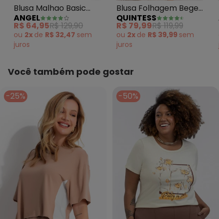
Blusa Malhao Basic
Blusa Folhagem Bege
ANGEL
QUINTESS
Bege
com Elástico
R$ 64,95
R$ 129,90
R$ 79,99
R$ 119,99
ou
2x
de
R$ 32,47
sem
ou
2x
de
R$ 39,99
sem
juros
juros
Você também pode gostar
-25%
-50%