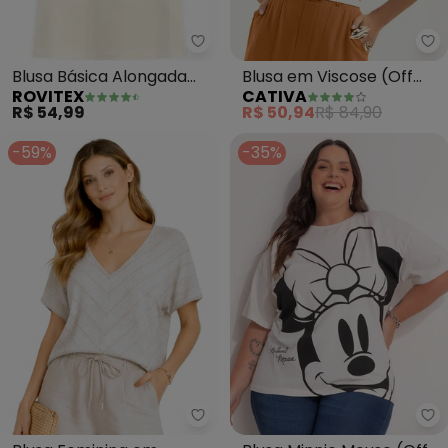
Rovitex - Blusa Básica Alongad
Ca
Blusa Básica Alongada
Blusa em Viscose (Off
ROVITEX
CATIVA
Feminina (Bege)
White)
R$ 54,99
R$ 50,94
R$ 84,90
-59%
-35%
Infinita Cor - Blusa Feminina em
Di