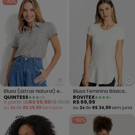
-40%
Quintess - Blusa (Listras Natura
Ro
Blusa (Listras Natural) em
Blusa Feminina Básica
QUINTESS
ROVITEX
Malha
Alongada (Bege)
A partir de
R$ 59,99
R$ 99,99
R$ 69,99
ou
2x
de
R$ 29,99
sem
juros
ou
2x
de
R$ 34,99
sem
juros
-50%