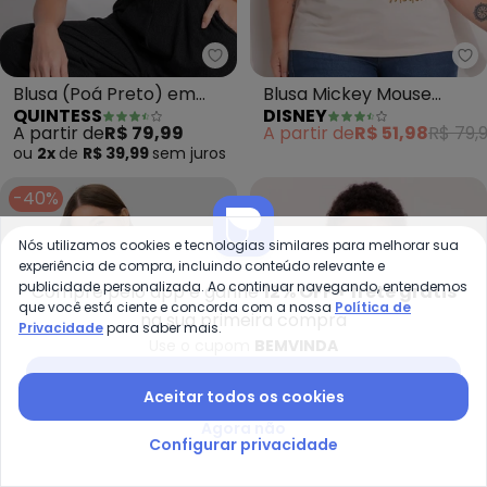
Quintess - Blusa (Poá Preto) e
Di
Blusa (Poá Preto) em
Blusa Mickey Mouse
QUINTESS
DISNEY
Malha de Viscose
(Bege)
A partir de
R$ 79,99
A partir de
R$ 51,98
R$ 79,
ou
2x
de
R$ 39,99
sem
juros
-40%
Nós utilizamos cookies e tecnologias similares para melhorar sua
experiência de compra, incluindo conteúdo relevante e
publicidade personalizada. Ao continuar navegando, entendemos
Compre pelo app e ganhe
12% OFF + frete grátis
que você está ciente e concorda com a nossa
Política de
na sua primeira compra
Privacidade
para saber mais.
Use o cupom
BEMVINDA
Baixar app Posthaus
Aceitar todos os cookies
Agora não
Configurar privacidade