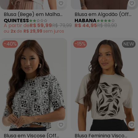
Quintess - Blusa (Bege) em Mal
Ha
Blusa (Bege) em Malha
Blusa em Algodão (Off
QUINTESS
HABANA
de Viscose
White)
A partir de
R$ 59,99
R$ 79,99
R$ 44,95
R$ 89,90
ou
2x
de
R$ 29,99
sem
juros
-40%
-15%
NEW
Cativa - Blusa em Viscose (Off 
Ro
Blusa em Viscose (Off
Blusa Feminina Visco