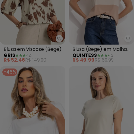
Gris - Blusa em Viscose (Bege)
Qu
Blusa em Viscose (Bege)
Blusa (Bege) em Malha
GRIS
QUINTESS
de Viscose
R$ 52,46
R$ 149,90
R$ 49,99
R$ 69,99
-46%