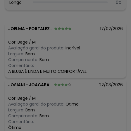
SECAR EM TAMBOR ¿ TEMPERATURA MÁXIMA DA BASE DO
Longo
0
%
FERRO A 110°C SEM VAPOR/ VAPOR PODE CAUSAR DANOS
IRREVERSIVEIS ¿ NÃO LIMPAR A SECO.
Observação: Silk
Tecido: Meia malha
JOELMA
-
FORTALEZA - CE
17/02/2026
Composição: 100% algodão 100% algodão
Histórico de preços
Cor:
Bege
/
M
Avaliação geral do produto:
Incrível
O preço apresentado abaixo é o menor oferecido em
Largura:
Bom
algum dia do mês, para o menor tamanho disponível.
Comprimento:
Bom
N/D*
agosto/2026
Comentário:
R$ 49,45
julho/2026
A BLUSA É LINDA E MUITO CONFORTÁVEL.
R$ 60,44
junho/2026
R$ 43,96
maio/2026
JOSIANI
-
JOACABA - SC
22/03/2026
R$ 60,44
abril/2026
R$ 60,44
março/2026
R$ 76,93
fevereiro/2026
Cor:
Bege
/
M
Avaliação geral do produto:
Ótimo
Largura:
Bom
Comprimento:
Bom
Comentário:
Ótimo