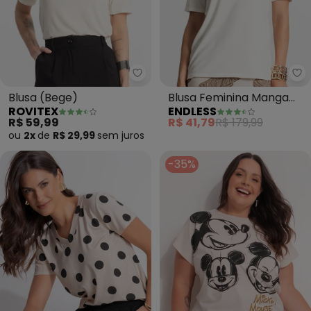
Rovitex - Blusa (Bege)
En
Blusa (Bege)
Blusa Feminina Manga
ROVITEX
ENDLESS
Curta (Bege)
R$ 59,99
R$ 41,79
R$ 179,99
ou
2x
de
R$ 29,99
sem
juros
-35%