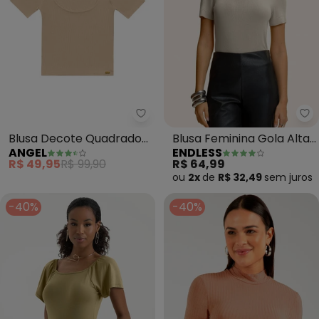
Angel - Blusa Decote Quadrado
En
Blusa Decote Quadrado
Blusa Feminina Gola Alta
ANGEL
ENDLESS
Basic (Bege)
(Bege)
R$ 49,95
R$ 99,90
R$ 64,99
ou
2x
de
R$ 32,49
sem
juros
-40%
-40%