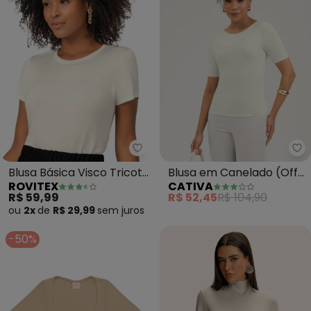
Rovitex - Blusa Básica Visco Tr
Blusa Básica Visco Tricot
Blusa em Canelado (Off
ROVITEX
CATIVA
Feminina (Bege)
White)
R$ 59,99
R$ 52,45
R$ 104,90
ou
2x
de
R$ 29,99
sem
juros
-50%