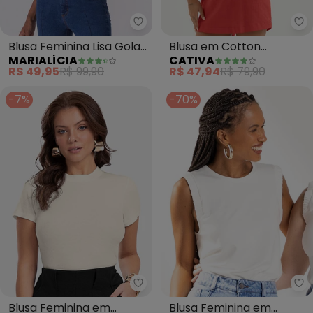
Marialícia - Blusa Feminina Lisa
Blusa Feminina Lisa Gola
Blusa em Cotton
MARIALÍCIA
CATIVA
Alta (Bege)
(Caramelo)
R$ 49,95
R$ 99,90
R$ 47,94
R$ 79,90
-7%
-70%
Endless - Blusa Feminina em Ri
Ma
Blusa Feminina em
Blusa Feminina em