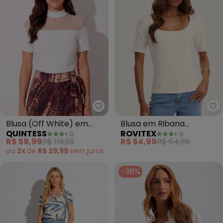
Quintess - Blusa (Off White) e
Ro
Blusa (Off White) em
Blusa em Ribana
QUINTESS
ROVITEX
Malha de Viscose
Canelada (Bege)
R$ 59,99
R$ 119,99
R$ 54,99
R$ 64,99
ou
2x
de
R$ 29,99
sem
juros
-36%