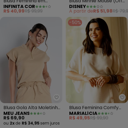
Blusa Feminina em
Blusa Minnie Mouse (Off
INFINITA COR
DISNEY
Viscolinho (Bege)
White)
R$ 40,99
R$ 99,99
A partir de
R$ 51,98
R$ 79,
-50%
Meu Jeans - Blusa Gola Alta Mo
Ma
Blusa Gola Alta Moletinho
Blusa Feminina Comfy
MEU JEANS
MARIALÍCIA
(Cappuccino)
Manga Morcego (Bege)
R$ 69,90
R$ 49,95
R$ 99,90
ou
2x
de
R$ 34,95
sem
juros