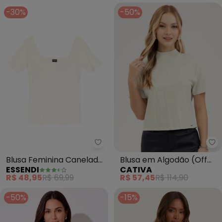
-30%
-50%
Essendi - Blusa Feminina Canel
Ca
Blusa Feminina Canelada
Blusa em Algodão (Off
ESSENDI
CATIVA
(Bege)
White)
R$ 48,95
R$ 69,99
R$ 57,45
R$ 114,90
-50%
-15%