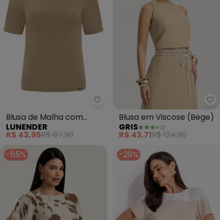
Lunender - Blusa de Malha com
Gr
Blusa de Malha com
Blusa em Viscose (Bege)
LUNENDER
GRIS
Mangas Curtas (Bege)
R$ 43,95
R$ 87,90
R$ 43,71
R$ 124,90
-65%
-28%