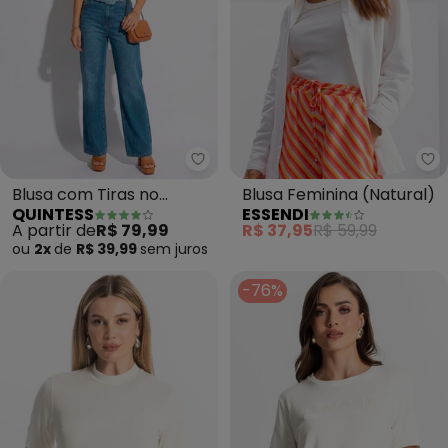
Quintess - Blusa com Tiras no 
Es
Blusa com Tiras no
Blusa Feminina (Natural)
QUINTESS
ESSENDI
Decote (Folhagem Azul)
A partir de
R$ 79,99
R$ 37,95
R$ 59,99
ou
2x
de
R$ 39,99
sem
juros
-76%