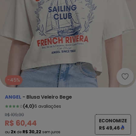
Ange
-45%
ANGEL
-
Blusa Veleiro Bege
(
4,0
)
6
avaliações
R$ 109,90
ECONOMIZE
R$ 60,44
R$ 49,46
2x
R$ 30,22
ou
de
sem juros