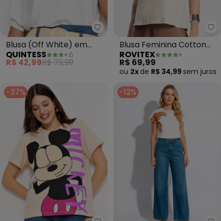
Quintess - Blusa (Off White) e
Ro
Blusa (Off White) em
Blusa Feminina Cotton
QUINTESS
ROVITEX
Malha de Viscose
Leve Básica (Bege)
R$ 42,99
R$ 79,99
R$ 69,99
ou
2x
de
R$ 34,99
sem
juros
-37%
-12%