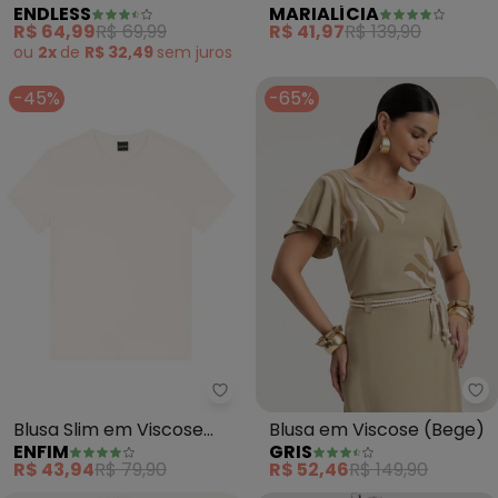
ENDLESS
MARIALÍCIA
Ribana (Bege)
Moletinho (Bege)
R$ 64,99
R$ 69,99
R$ 41,97
R$ 139,90
ou
2x
de
R$ 32,49
sem
juros
-45%
-65%
Enfim - Blusa Slim em Viscose (
Gr
Blusa Slim em Viscose
Blusa em Viscose (Bege)
ENFIM
GRIS
(Off White)
R$ 43,94
R$ 79,90
R$ 52,46
R$ 149,90