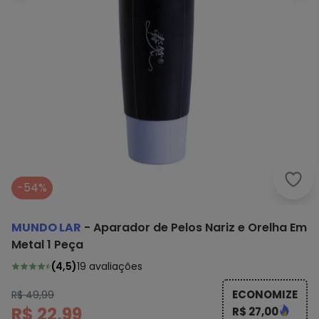
Mund
-54%
MUNDO LAR
-
Aparador de Pelos Nariz e Orelha Em
Metal 1 Peça
(
4,5
)
19
avaliações
ECONOMIZE
R$ 49,99
R$ 22,99
R$ 27,00