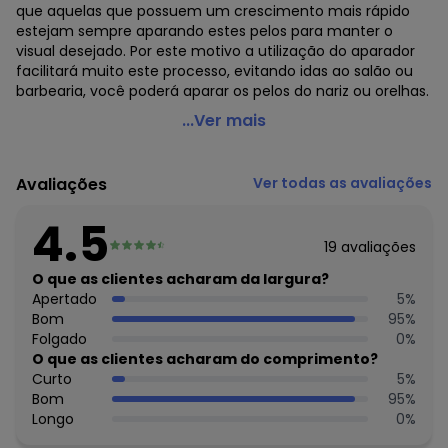
que aquelas que possuem um crescimento mais rápido
estejam sempre aparando estes pelos para manter o
visual desejado. Por este motivo a utilização do aparador
facilitará muito este processo, evitando idas ao salão ou
barbearia, você poderá aparar os pelos do nariz ou orelhas.
Mundo Lar - Aparador de Pelos Nariz e Orelha Em Metal 1
...Ver mais
Peça
Código do produto: 3265792
Avaliações
Ver todas as avaliações
Composto por:
1 aparador de pelos nariz e orelha (13 x 3 cm).
4.5
Composição: em metal e plástico.
19
avaliações
Com Escova De Limpeza. A velocidade e o volume do
crescimento de pelos variam muito de pessoa para
O que as clientes acharam da largura?
pessoa, o que faz com que aquelas que possuem um
Apertado
5
%
crescimento mais rápido estejam sempre aparando estes
Bom
95
%
pelos para manter o visual desejado. Por este motivo a
Folgado
0
%
utilização do aparador facilitará muito este processo,
O que as clientes acharam do comprimento?
evitando idas ao salão ou barbearia, você poderá aparar os
Curto
5
%
pelos do nariz ou orelhas. Este aparador possui um
Bom
95
%
tamanho compacto para facilitar o transporte para
Longo
0
%
qualquer lugar que você vá. Pequeno, leve e útil. Suavidade