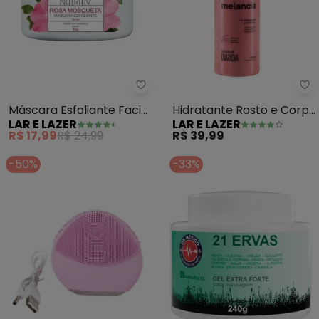
Lar e Lazer - Máscara Esfoliant
La
Máscara Esfoliante Facial
Hidratante Rosto e Corpo
LAR E LAZER
LAR E LAZER
Rosa Mosqueta 55 Gr
Melancia
R$ 17,99
R$ 24,99
R$ 39,99
-50%
-33%