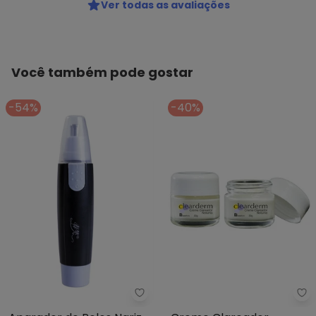
Ver todas as avaliações
Você também pode gostar
-54%
-40%
Mundo Lar - Aparador de Pelos 
La