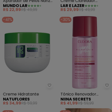
Aparador de Pelos Nariz
Creme Clareador
MUNDO LAR
LAR E LAZER
e Orelha (Em Metal) 1
(Noturno Clearderm) 30
R$ 22,99
R$ 49,99
R$ 29,99
R$ 49,99
Peça
Gramas
-41%
-30%
Natuflores - Creme Hidratante 
Ni
Creme Hidratante
Tônico Renovador
NATUFLORES
NIINA SECRETS
Antioxidante Skin
R$ 34,99
R$ 59,99
R$ 41,99
R$ 59,99