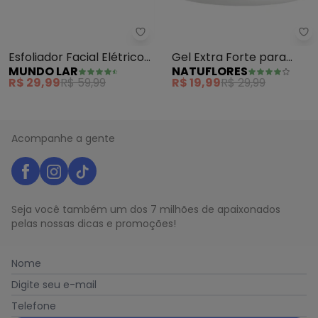
Mundo Lar - Esfoliador Facial El
Na
Esfoliador Facial Elétrico
Gel Extra Forte para
MUNDO LAR
NATUFLORES
(Rosa) 1 Peça
Massagem 21 Ervas
R$ 29,99
R$ 59,99
R$ 19,99
R$ 29,99
Acompanhe a gente
Seja você também um dos 7 milhões de apaixonados
pelas nossas dicas e promoções!
Nome
Digite seu e-mail
Telefone