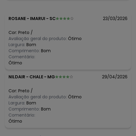
e Segurança.
Imagens meramente ilustrativas.
ROSANE
-
IMARUI - SC
23/03/2026
Histórico de preços
O preço apresentado abaixo é o menor oferecido em
Cor:
Preto
/
algum dia do mês, para o menor tamanho disponível.
Avaliação geral do produto:
Ótimo
N/D*
agosto/2026
Largura:
Bom
R$ 22,99
julho/2026
Comprimento:
Bom
N/D*
junho/2026
Comentário:
R$ 22,99
maio/2026
Ótimo
R$ 22,99
abril/2026
R$ 22,99
março/2026
NILDAIR
-
CHALE - MG
29/04/2026
R$ 22,99
fevereiro/2026
Cor:
Preto
/
Avaliação geral do produto:
Ótimo
Largura:
Bom
Comprimento:
Bom
Comentário:
Ótimo