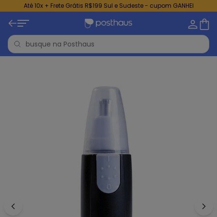
Até 10x + Frete Grátis R$199 Sul e Sudeste - cupom GANHEI