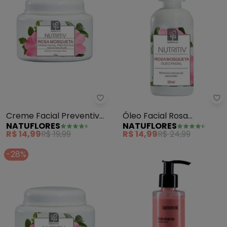
Natuflores - Creme Facial Prev
Na
Creme Facial Preventivo
Óleo Facial Rosa
NATUFLORES
NATUFLORES
Rosa Mosqueta 55 Gr
Mosqueta Nutritiv 30 Ml
R$ 14,99
R$ 19,99
R$ 14,99
R$ 24,99
-28%