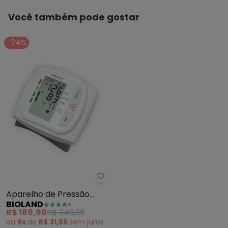
Você também pode gostar
-24%
Bioland - Aparelho de Pressão D
Aparelho de Pressão
BIOLAND
Digital
R$ 189,99
R$ 249,99
ou
6x
de
R$ 31,66
sem
juros