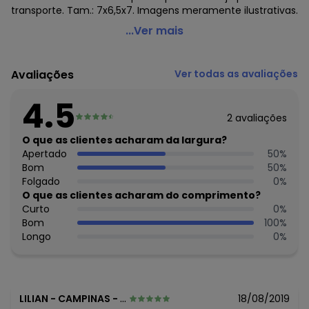
transporte. Tam.: 7x6,5x7. Imagens meramente ilustrativas.
Bioland - Aparelho de Pressão Digital - Branco
...Ver mais
Código do produto: 1428906
Composto por:
Avaliações
Ver todas as avaliações
1 aparelho de pressão digital (7x6,5x7 cm).
Composição: Em plástico.
4.5
Contém 100 posições de memória (data, hora, pulso e
2
avaliações
pressão arterial). Possui sensor de arritmia cardíaca.
Registra os batimentos cardíacos. Acompanha 2 pilhas
O que as clientes acharam da largura?
palito AAA.
Apertado
50
%
Imagens meramente ilustrativas.
Bom
50
%
Folgado
0
%
O que as clientes acharam do comprimento?
Curto
0
%
Bom
100
%
Longo
0
%
LILIAN
-
CAMPINAS - SP
18/08/2019