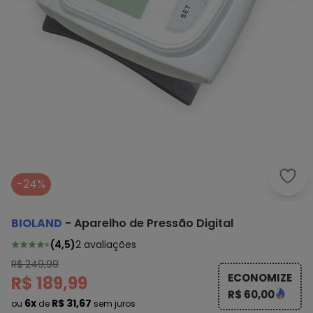
Biol
-24%
BIOLAND
-
Aparelho de Pressão Digital
(
4,5
)
2
avaliações
R$ 249,99
ECONOMIZE
R$ 189,99
R$ 60,00
6x
R$ 31,67
ou
de
sem juros