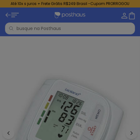
Até 10x s juros + Frete Grátis R$249 Brasil -Cupom PRORROGOU