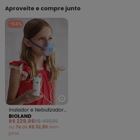
Aproveite e compre junto
-54%
Bioland - Inalador e Nebulizador
Inalador e Nebulizador
BIOLAND
2 em 1
R$ 229,99
R$ 499,99
ou
7x
de
R$ 32,85
sem
juros