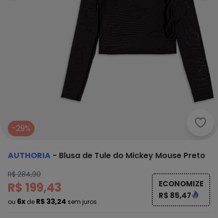
Auth
-29%
AUTHORIA
-
Blusa de Tule do Mickey Mouse Preto
R$ 284,90
ECONOMIZE
R$ 199,43
R$ 85,47
6x
R$ 33,24
ou
de
sem juros