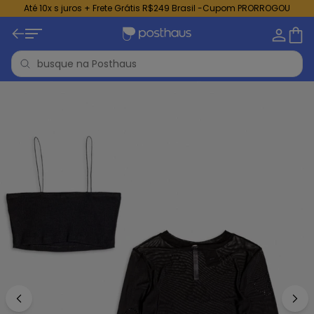
Até 10x s juros + Frete Grátis R$249 Brasil -Cupom PRORROGOU