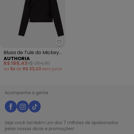
Authoria - Blusa de Tule do Mic
Blusa de Tule do Mickey
AUTHORIA
Mouse (Preto)
R$ 199,43
R$ 284,90
ou
6x
de
R$ 33,23
sem
juros
Acompanhe a gente
Seja você também um dos 7 milhões de apaixonados
pelas nossas dicas e promoções!