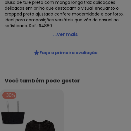
blusa de tule preto com manga longa traz aplicações
delicadas em brilho que destacam o visual, enquanto o
cropped preto ajustado confere modernidade e conforto.
Ideal para composições versáteis que vão do casual ao
sofisticado. Ref.: R4880
Authoria - Blusa de Tule do Mickey Mouse Preto
...Ver mais
Código do produto: 8056633
Fornecedor: TEXBRANDS COMERCIO DE CONFECCOES LTDA /
Faça a primeira avaliação
CNPJ 18.769.079/0002-66
Feito: Brasil
Cuidados para conservação do produto: Não alvejar,
Lavagem a Mão, Não passar,
Tecido: Tule
Você também pode gostar
Composição: 96% poliamida
-30%