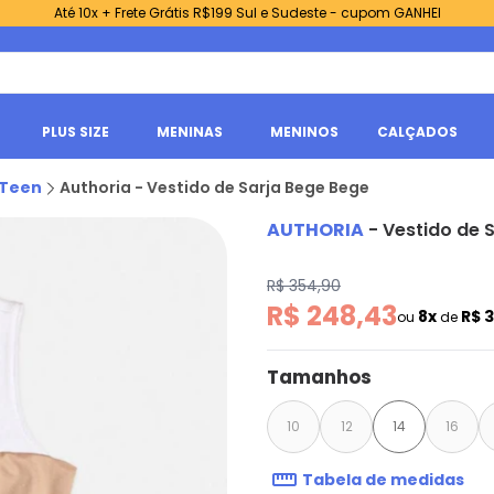
Até 10x + Frete Grátis R$199 Sul e Sudeste - cupom GANHEI
PLUS SIZE
MENINAS
MENINOS
CALÇADOS
 Teen
Authoria - Vestido de Sarja Bege Bege
AUTHORIA
-
Vestido de 
R$ 354,90
R$ 248,43
8x
R$ 
ou
de
Tamanhos
10
12
14
16
Tabela de medidas