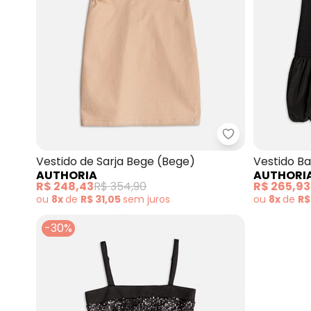
Authoria - Vest
Vestido de Sarja Bege (Bege)
Vestido B
AUTHORIA
AUTHORI
Pedraria (
R$ 248,43
R$ 354,90
R$ 265,93
ou
8x
de
R$ 31,05
sem
juros
ou
8x
de
R$
-30%