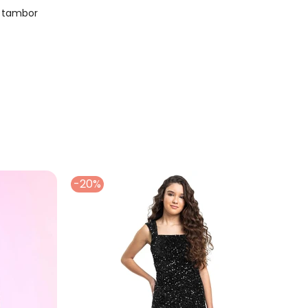
m tambor
-20%