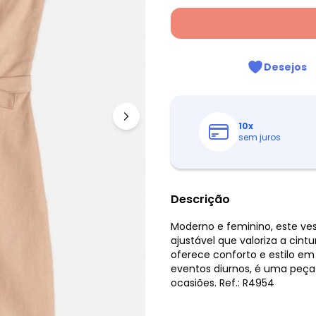
Desejos
10
x
sem juros
Descrição
Moderno e feminino, este ve
ajustável que valoriza a cint
oferece conforto e estilo em
eventos diurnos, é uma peça 
ocasiões. Ref.: R4954