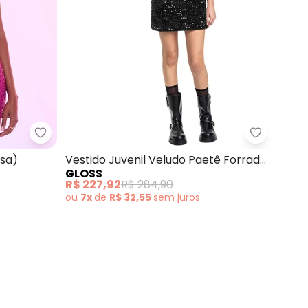
 concorda com a nossa
Política de
aços em Pedraria (Preto)
Authoria - Vestido de Paetê Fúcsia (Rosa)
Gloss - V
osa)
Vestido Juvenil Veludo Paetê Forrado
GLOSS
Preto
R$ 227,92
R$ 284,90
ou
7x
de
R$ 32,55
sem
juros