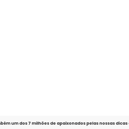
ido Preto de Paetê (Preto)
mbém um dos 7 milhões de apaixonados pelas nossas dicas