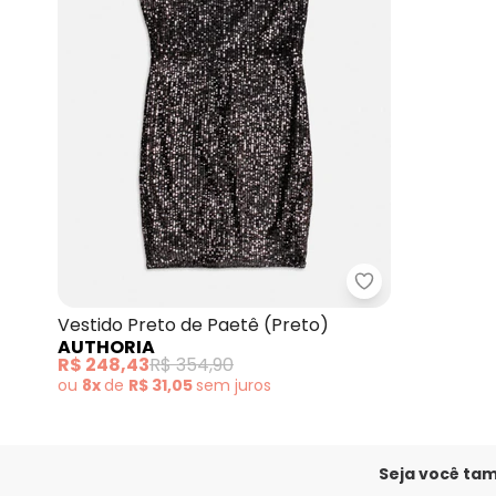
Authoria - Vest
Vestido Preto de Paetê (Preto)
AUTHORIA
R$ 248,43
R$ 354,90
ou
8x
de
R$ 31,05
sem
juros
Seja você ta