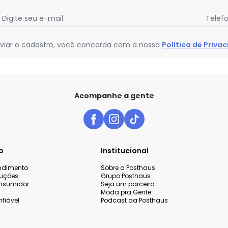
Digite seu e-mail
Telef
viar o cadastro, você concorda com a nossa
Política de Priva
Acompanhe a gente
o
Institucional
endimento
Sobre a Posthaus
luções
Grupo Posthaus
nsumidor
Seja um parceiro
Moda pra Gente
fiável
Podcast da Posthaus