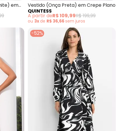
hite) em
Vestido (Onça Preta) em Crepe Plano
QUINTESS
99
A partir de
R$ 109,99
R$ 199,99
ou
3x
de
R$ 36,66
sem
juros
-52%