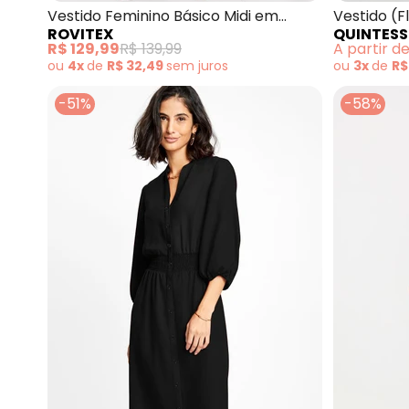
Vestido Feminino Básico Midi em
Vestido (Floral Liberty) em Tecido de
ROVITEX
QUINTESS
Ribana (Preto)
Poliéster
R$ 129,99
R$ 139,99
A partir d
ou
4x
de
R$ 32,49
sem
juros
ou
3x
de
R$
-51%
-58%