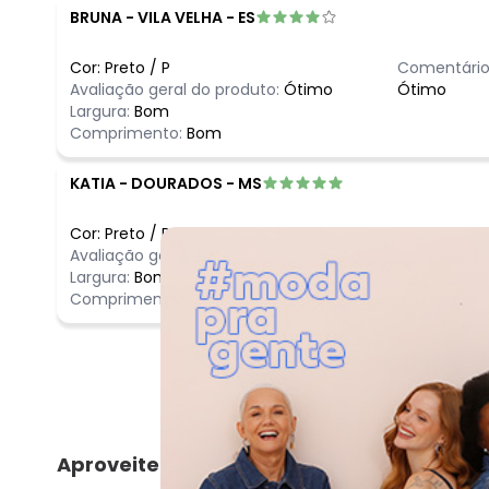
BRUNA
-
VILA VELHA - ES
Cor:
Preto
/
P
Comentário
Avaliação geral do produto:
Ótimo
Ótimo
Largura:
Bom
Comprimento:
Bom
KATIA
-
DOURADOS - MS
Cor:
Preto
/
PP
Comentário
Avaliação geral do produto:
Incrível
Incrível
Largura:
Bom
Comprimento:
Bom
Aproveite e compre junto