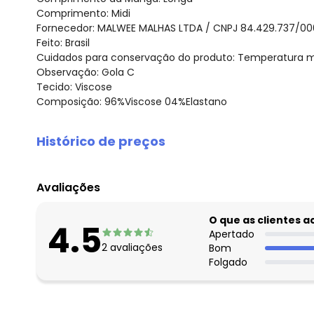
Comprimento: Midi
Fornecedor: MALWEE MALHAS LTDA / CNPJ 84.429.737/00
Feito: Brasil
Cuidados para conservação do produto: Temperatura má
Observação: Gola C
Tecido: Viscose
Composição: 96%Viscose 04%Elastano
Histórico de preços
O preço apresentado abaixo é o menor oferecido em al
agosto/2026
Avaliações
julho/2026
junho/2026
O que as clientes 
4.5
maio/2026
Apertado
2
avaliações
Bom
abril/2026
Folgado
março/2026
fevereiro/2026