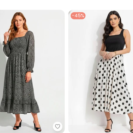
-45%
do Feminino Básico Midi em Ribana (Preto)
Quintess - Vestido (