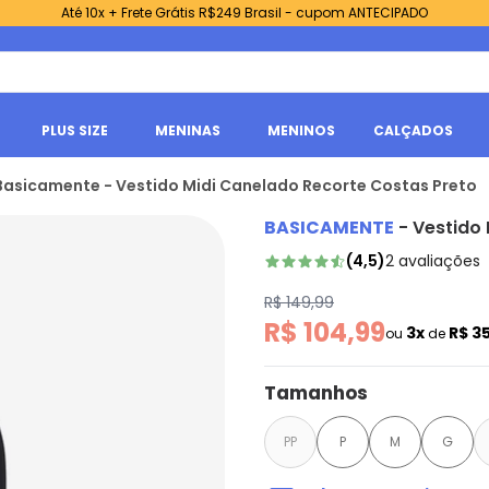
Até 10x + Frete Grátis R$249 Brasil - cupom ANTECIPADO
PLUS SIZE
MENINAS
MENINOS
CALÇADOS
Basicamente - Vestido Midi Canelado Recorte Costas Preto
BASICAMENTE
-
Vestido 
(
4,5
)
2
avaliações
R$ 149,99
R$ 104,99
3x
R$ 3
ou
de
Tamanhos
PP
P
M
G