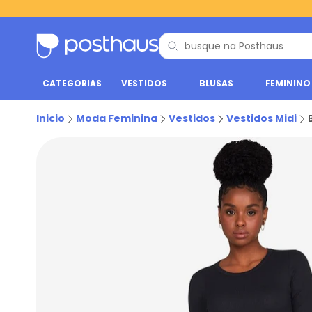
CATEGORIAS
VESTIDOS
BLUSAS
FEMININO
Inicio
Moda Feminina
Vestidos
Vestidos Midi