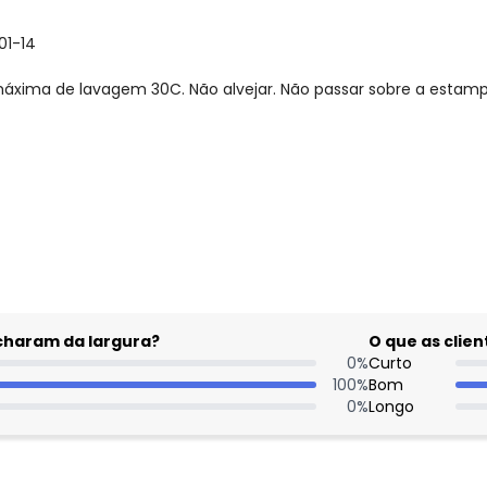
01-14
xima de lavagem 30C. Não alvejar. Não passar sobre a estamp
gum dia do mês, para o menor tamanho disponível.
acharam da largura?
O que as cli
0
%
Curto
100
%
Bom
0
%
Longo