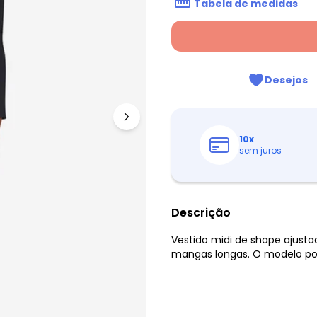
Tabela de medidas
Desejos
10
x
sem juros
Descrição
Vestido midi de shape ajust
mangas longas. O modelo poss