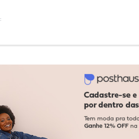
:
:
Ver todas as avaliações