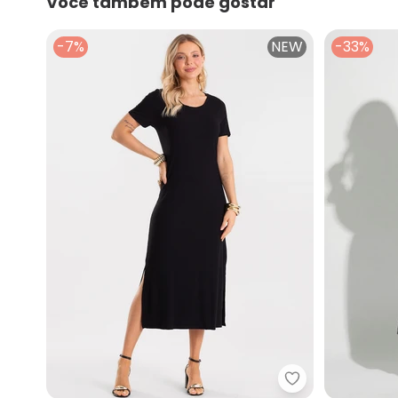
Você também pode gostar
-7%
NEW
-33%
Rovitex - Vesti