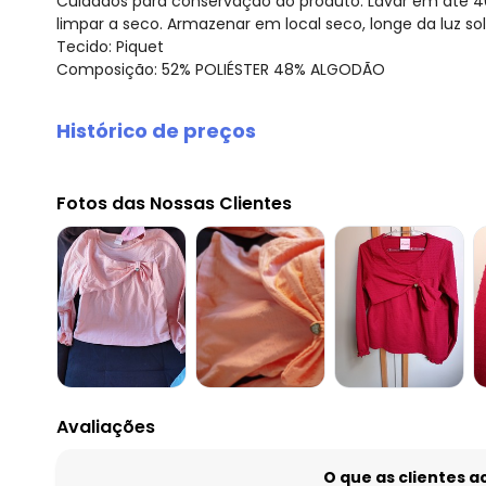
Cuidados para conservação do produto: Lavar em até 40
limpar a seco. Armazenar em local seco, longe da luz sola
Tecido: Piquet
Composição: 52% POLIÉSTER 48% ALGODÃO
Histórico de preços
O preço apresentado abaixo é o menor oferecido em al
agosto/2026
Fotos das Nossas Clientes
julho/2026
junho/2026
maio/2026
abril/2026
março/2026
fevereiro/2026
Avaliações
O que as clientes 