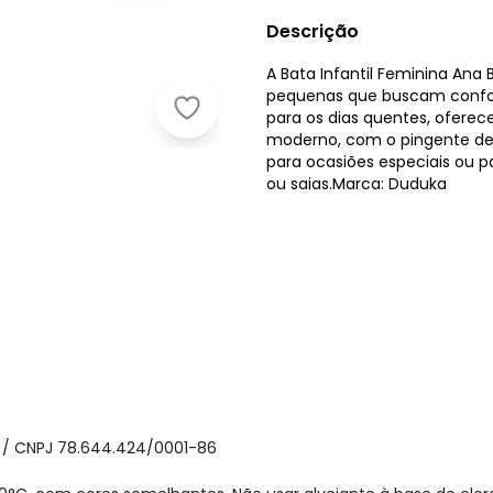
Descrição
A Bata Infantil Feminina Ana
pequenas que buscam conforto
Duduka - Bata Infantil Ana Bola co
para os dias quentes, ofere
moderno, com o pingente deli
para ocasiões especiais ou pa
ou saias.Marca: Duduka
 / CNPJ 78.644.424/0001-86