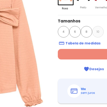
Preto
Vermelho
Rosa
Tamanhos
4
6
8
10
Tabela de medidas
Desejos
10
x
sem juros