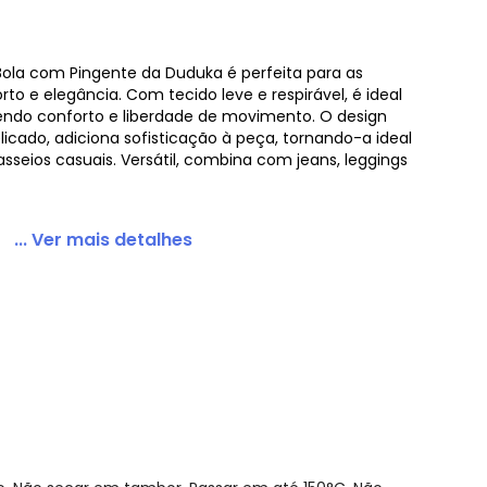
 Bola com Pingente da Duduka é perfeita para as
 e elegância. Com tecido leve e respirável, é ideal
m Pingente Rosa
cendo conforto e liberdade de movimento. O design
cado, adiciona sofisticação à peça, tornando-a ideal
sseios casuais. Versátil, combina com jeans, leggings
... Ver mais detalhes