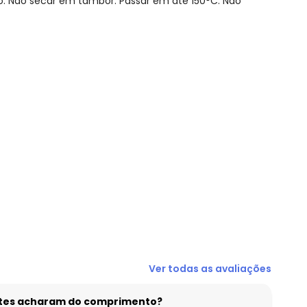
o. Não secar em tambor. Passar em até 150°C. Não
N/D*
R$ 23,97
R$ 23,97
R$ 23,97
R$ 23,97
R$ 23,97
R$ 31,96
Ver todas as avaliações
entes acharam do comprimento?