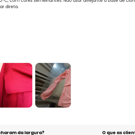
°C, com cores semelhantes. Não usar alvejante à base de clor
r direta.
gum dia do mês, para o menor tamanho disponível.
acharam da largura?
O que as cli