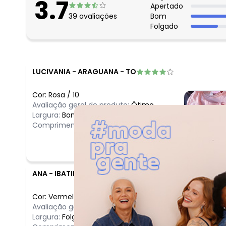
3.7
Apertado
39
avaliações
Bom
Folgado
LUCIVANIA
-
ARAGUANA - TO
Cor:
Rosa
/
10
Avaliação geral do produto:
Ótimo
Largura:
Bom
Comprimento:
Bom
ANA
-
IBATIBA - ES
Cor:
Vermelho
/
6
Avaliação geral do produto:
Ótimo
Largura:
Folgado