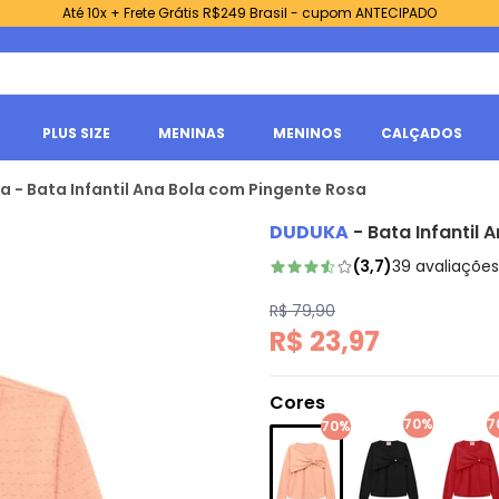
Até 10x + Frete Grátis R$249 Brasil - cupom ANTECIPADO
PLUS SIZE
MENINAS
MENINOS
CALÇADOS
 - Bata Infantil Ana Bola com Pingente Rosa
DUDUKA
-
Bata Infantil
(
3,7
)
39
avaliações
R$ 79,90
R$ 23,97
Cores
70%
7
70%