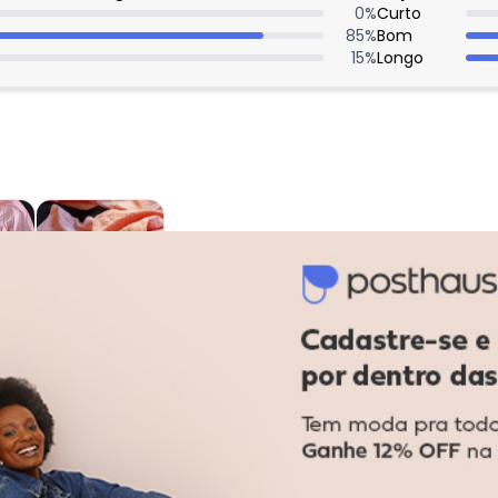
0
%
Curto
85
%
Bom
15
%
Longo