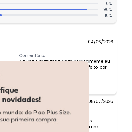
0
%
90
%
10
%
04/06/2026
Comentário:
A blusa é mais linda ainda pessoalmente eu
simplesmente amei, material perfeito, cor
linda.
08/07/2026
Comentário:
linda! a cor é um cereja, vermelho
escuro...Forma grande compraria um