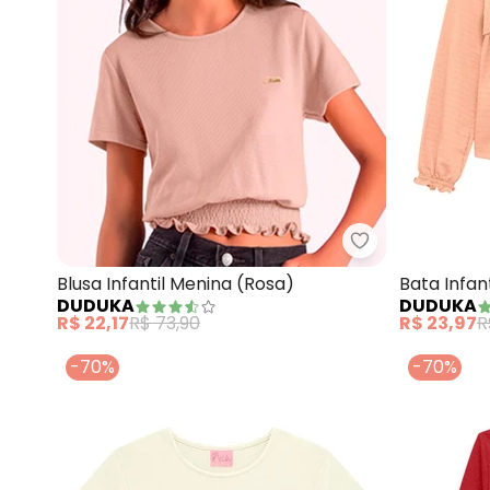
Duduka - Blusa 
Blusa Infantil Menina (Rosa)
Bata Infan
DUDUKA
DUDUKA
(Rosa )
R$ 22,17
R$ 73,90
R$ 23,97
R
-70%
-70%