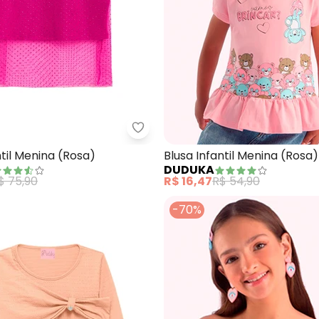
Infantil Menina (Rosa)
Duduka - Blusa Infantil Menina (
ntil Menina (Rosa)
Blusa Infantil Menina (Rosa)
DUDUKA
$ 75,90
R$ 16,47
R$ 54,90
-70%