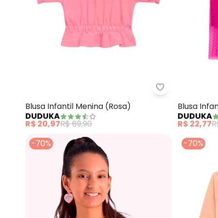
Duduka - Blusa 
Blusa Infantil Menina (Rosa)
Blusa Infa
DUDUKA
DUDUKA
R$ 20,97
R$ 69,90
R$ 22,77
R
-70%
-70%