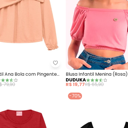
Infantil Menina (Rosa)
Duduka - Bata Infantil Ana Bola
til Ana Bola com Pingente
Blusa Infantil Menina (Rosa)
DUDUKA
$ 79,90
R$ 19,77
R$ 65,90
-70%