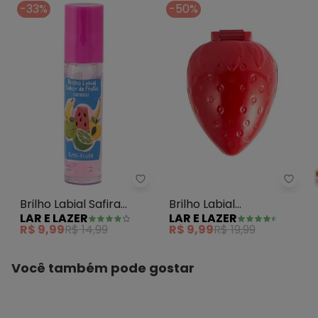
-33%
-50%
Lar e Lazer - Brilho Labial Safira 
Lar e
Brilho Labial Safira
Brilho Labial
LAR E LAZER
LAR E LAZER
Tutti-Frutti 5,5 Ml
Moranguinho 1 Peça
R$ 9,99
R$ 14,99
R$ 9,99
R$ 19,99
Você também pode gostar