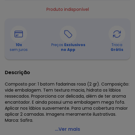
Produto indisponível
10
x
Preços
Exclusivos
Troca
sem juros
no App
Grátis
Descrição
Composto por: 1 batom fadarinas rosa (2 gr). Composição:
vide embalagem. Tem textura macia, hidrata os lábios
ressecados. Proporciona cor delicada, além de ter aroma
encantador. E ainda possui uma embalagem mega fofa.
Aplicar nos lábios suavemente. Para uma cobertura maior
aplicar 2 camadas. Imagens meramente ilustrativas.
Marca: Safira.
Safira - Batom Fadarinas Rosa 2 Gr
...Ver mais