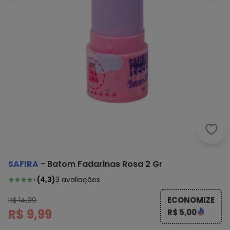
Safi
SAFIRA
-
Batom Fadarinas Rosa 2 Gr
(
4,3
)
3
avaliações
ECONOMIZE
R$ 14,99
R$ 9,99
R$ 5,00