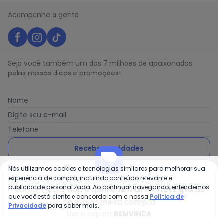
Acompanhe a gente
Seja você também um dos 7 milhões de apaixonados
pelas nossas dicas e promoções!
Nome
Digite seu e-mail
Telefone
Receber novidades
Nós utilizamos cookies e tecnologias similares para melhorar sua
Ao enviar o cadastro, você concorda com a nossa
Política
experiência de compra, incluindo conteúdo relevante e
de Privacidade
publicidade personalizada. Ao continuar navegando, entendemos
Compre pelo app e ganhe
12% OFF + frete grátis
que você está ciente e concorda com a nossa
Política de
na sua primeira compra
Privacidade
para saber mais.
Use o cupom
BEMVINDA