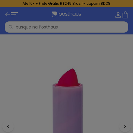
Até 10x + Frete Grátis R$249 Brasil - cupom 8DO8