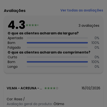
Código do produto: 3553729
Composto por:
Avaliações
Ver todas as avaliações
1 batom fadarinas rosa (2 gr).
Composição: vide embalagem.
4.3
Tem textura macia, hidrata os lábios ressecados.
3
avaliações
Proporciona cor delicada, além de ter aroma encantador. E
ainda possui uma embalagem mega fofa. Aplicar nos
O que as clientes acharam da largura?
lábios suavemente. Para uma cobertura maior aplicar 2
Apertado
0
%
camadas.
Bom
100
%
Imagens meramente ilustrativas.
Folgado
0
%
Marca: Safira.
O que as clientes acharam do comprimento?
Curto
0
%
Histórico de preços
Bom
100
%
Longo
0
%
O preço apresentado abaixo é o menor oferecido em
algum dia do mês, para o menor tamanho disponível.
N/D*
agosto/2026
N/D*
julho/2026
N/D*
junho/2026
VILMA
-
ACREUNA - GO
16/02/2026
N/D*
maio/2026
N/D*
abril/2026
Cor:
Rosa
/
N/D*
março/2026
Avaliação geral do produto:
Ótimo
N/D*
fevereiro/2026