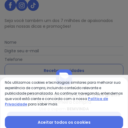
Seja você também um dos 7 milhões de apaixonados
pelas nossas dicas e promoções!
Nome
Digite seu e-mail
Telefone
Receber novidades
Nós utilizamos cookies e tecnologias similares para melhorar sua
Ao enviar o cadastro, você concorda com a nossa
Política
experiência de compra, incluindo conteúdo relevante e
de Privacidade
publicidade personalizada. Ao continuar navegando, entendemos
Compre pelo app e ganhe
12% OFF + frete grátis
que você está ciente e concorda com a nossa
Política de
na sua primeira compra
Privacidade
para saber mais.
Use o cupom
BEMVINDA
Posthaus é uma marca da Posthaus Ltda / CNPJ:
Baixar app Posthaus
Aceitar todos os cookies
80.462.138/0001-41