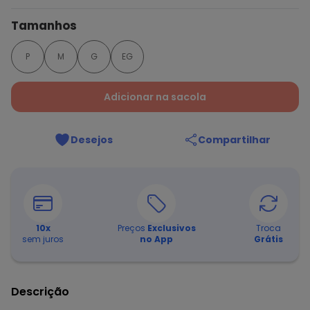
Tamanhos
P
M
G
EG
Adicionar na sacola
Desejos
Compartilhar
10
x
Preços
Exclusivos
Troca
sem juros
no App
Grátis
Descrição