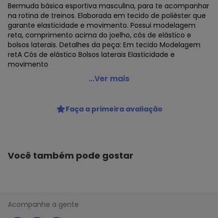
Bermuda básica esportiva masculina, para te acompanhar
na rotina de treinos. Elaborada em tecido de poliéster que
garante elasticidade e movimento. Possui modelagem
reta, comprimento acima do joelho, cós de elástico e
bolsos laterais. Detalhes da peça: Em tecido Modelagem
retA Cós de elástico Bolsos laterais Elasticidade e
movimento
Hering - Bermuda Basica Esportiva Masculina Azul
...Ver mais
Código do produto: 22841384
Faça a primeira avaliação
Você também pode gostar
Acompanhe a gente