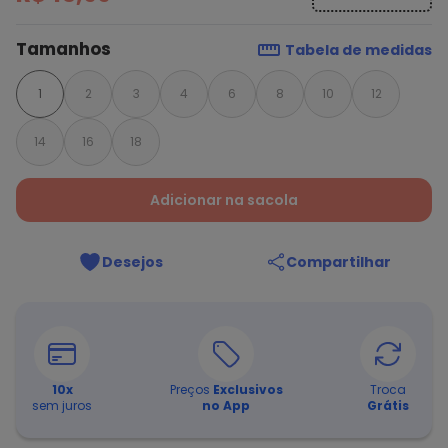
Tamanhos
Tabela de medidas
1
2
3
4
6
8
10
12
14
16
18
Adicionar na sacola
Desejos
Compartilhar
10
x
Preços
Exclusivos
Troca
sem juros
no App
Grátis