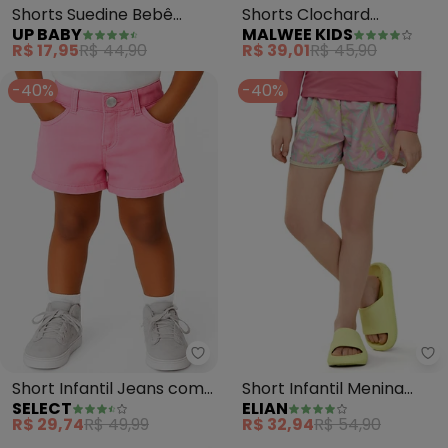
Shorts Suedine Bebê
Shorts Clochard
UP BABY
MALWEE KIDS
Menina (Rosa)
Corações (Rosa)
R$ 17,95
R$ 44,90
R$ 39,01
R$ 45,90
-40%
-40%
Select - Short Infantil Jeans c
El
Short Infantil Jeans com
Short Infantil Menina
SELECT
ELIAN
Bolsos (Rosa)
Estampado Tactel
R$ 29,74
R$ 49,99
R$ 32,94
R$ 54,90
(Rosa)