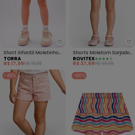
Torra - Short Infantil Moletinho
Ro
Short Infantil Moletinho
Shorts Moletom Sarjado
TORRA
ROVITEX
Básico (Rosa)
Feminino Infantil (Rosa)
R$ 17,99
R$ 19,99
R$ 37,99
R$ 99,99
-48%
-60%