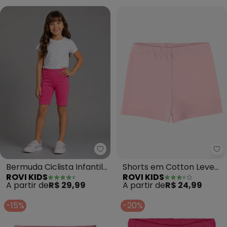
Rovi Kids - Bermuda Ciclista Infa
Ro
Bermuda Ciclista Infantil
Shorts em Cotton Leve
ROVI KIDS
ROVI KIDS
(Rosa)
(Rosa)
A partir de
R$ 29,99
A partir de
R$ 24,99
-15%
-20%