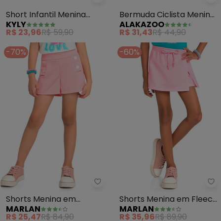
Kyly - Short Infantil Menina (Ro
Al
Short Infantil Menina
Bermuda Ciclista Menina
KYLY
ALAKAZOO
(Rosa)
em Malha Cotton (Rosa)
R$ 23,96
R$ 59,90
R$ 31,43
R$ 44,90
-70%
-60%
Marlan - Shorts Menina em New
Ma
Shorts Menina em
Shorts Menina em Fleece
MARLAN
MARLAN
Newtech (Rosa)
Jeans (Rosa)
R$ 25,47
R$ 84,90
R$ 35,96
R$ 89,90