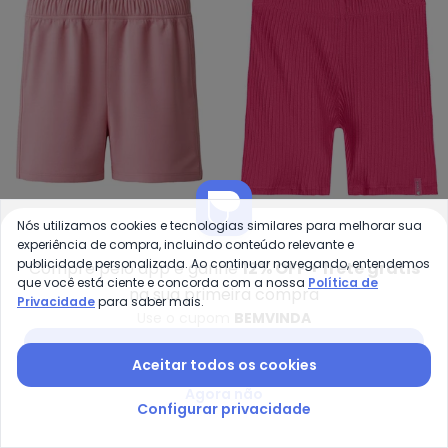
Nós utilizamos cookies e tecnologias similares para melhorar sua
Malwee Kids - Shorts Básico em
Qu
experiência de compra, incluindo conteúdo relevante e
Shorts Básico em Cotton
Bermuda Ciclista Menina
publicidade personalizada. Ao continuar navegando, entendemos
Compre pelo app e ganhe
12% OFF + frete grátis
MALWEE KIDS
QUIMBY
(Rosa Claro)
(Rosa)
que você está ciente e concorda com a nossa
Política de
R$ 30,51
R$ 35,90
A partir de
R$ 39,92
R$ 49,
na sua primeira compra
Privacidade
para saber mais.
Use o cupom
BEMVINDA
-60%
-15%
NEW
Baixar app Posthaus
Aceitar todos os cookies
Agora não
Configurar privacidade