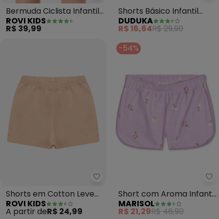
Bermuda Ciclista Infantil
Shorts Básico Infantil
ROVI KIDS
DUDUKA
Feminina (Rosa)
(Rosa)
R$ 39,99
R$ 16,64
R$ 29,90
-54%
Rovi Kids - Shorts em Cotton Le
Ma
Shorts em Cotton Leve
Short com Aroma Infantil
ROVI KIDS
MARISOL
(Rosa)
Feminino (Rosa)
A partir de
R$ 24,99
R$ 21,29
R$ 46,90