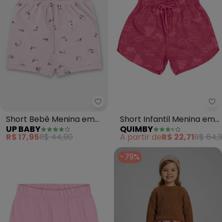
Up Baby - Short Bebê Menina e
Qu
Short Bebê Menina em
Short Infantil Menina em
UP BABY
QUIMBY
Suedine (Rosa)
Microfibra (Rosa)
R$ 17,95
R$ 44,90
A partir de
R$ 22,71
R$ 64,
-79%