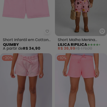
Quimby - Short Infantil em Cot
Li
Short Infantil em Cotton
Short Malha Menina
QUIMBY
LILICA RIPILICA
Rosa
(Rosa)
A partir de
R$ 34,90
R$ 36,99
R$ 179,00
-20%
-10%