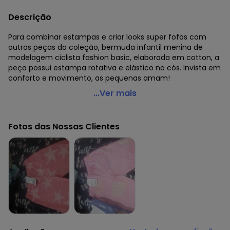
Descrição
Para combinar estampas e criar looks super fofos com
outras peças da coleção, bermuda infantil menina de
modelagem ciclista fashion basic, elaborada em cotton, a
peça possui estampa rotativa e elástico no cós. Invista em
conforto e movimento, as pequenas amam!
Brandili - Bermuda Ciclista Infantil Menina Estampada
...Ver mais
Rosa
Código do produto: 7456826
Fotos das Nossas Clientes
Modelagem: Justa
Modelo: Ciclista
Comprimento: Curto
Forro: Não
Cintura: Média
Fornecedor: BRANDILI TÊXTIL LTDA / CNPJ 84.229.889/0001-
73
Feito: Brasil
Cuidados para conservação do produto: Não usar
alvejante a base de cloro