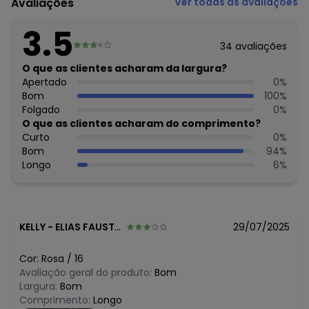
Avaliações
Ver todas as avaliações
Tecido: Cotton
Composição: 96%algodão 4%elastano
3.5
Histórico de preços
34
avaliações
O que as clientes acharam da largura?
O preço apresentado abaixo é o menor oferecido em
Apertado
0
%
algum dia do mês, para o menor tamanho disponível.
N/D*
Bom
100
%
agosto/2026
R$ 15,99
Folgado
0
%
julho/2026
R$ 15,99
O que as clientes acharam do comprimento?
junho/2026
R$ 15,95
Curto
0
%
maio/2026
N/D*
Bom
94
%
abril/2026
R$ 11,99
Longo
6
%
março/2026
R$ 23,95
fevereiro/2026
KELLY
-
ELIAS FAUSTO - SP
29/07/2025
Cor:
Rosa
/
16
Avaliação geral do produto:
Bom
Largura:
Bom
Comprimento:
Longo