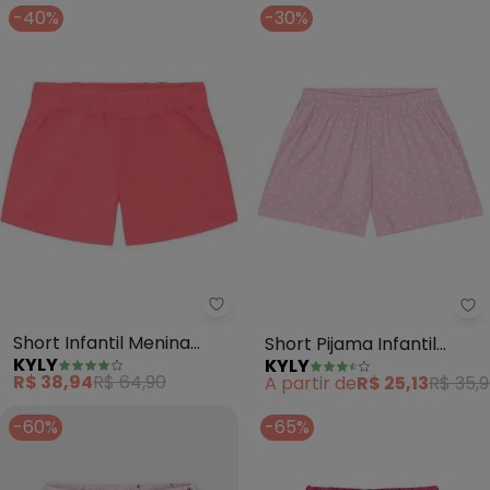
-40%
-30%
Kyly - Short Infantil Menina (Pin
Ky
Short Infantil Menina
Short Pijama Infantil
KYLY
KYLY
(Pink)
Menina Bolinhas (Rosa)
R$ 38,94
R$ 64,90
A partir de
R$ 25,13
R$ 35,
-60%
-65%