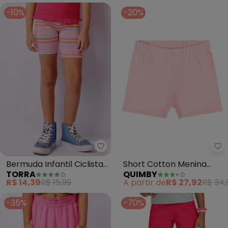
-10%
-20%
Torra - Bermuda Infantil Ciclis
Qu
Bermuda Infantil Ciclista
Short Cotton Menina
TORRA
QUIMBY
Estampa Sortida (Rosa)
(Rosa)
R$ 14,39
R$ 15,99
A partir de
R$ 27,92
R$ 34,
-35%
-70%