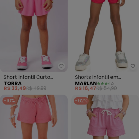
Torra - Short Infantil Curto Vis
Ma
Short Infantil Curto
Shorts Infantil em
TORRA
MARLAN
Viscose (Rosa)
Moletinho (Rosa)
R$ 32,49
R$ 49,99
R$ 16,47
R$ 54,90
-10%
-62%