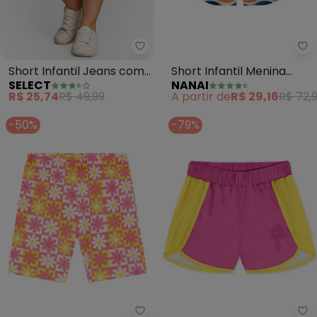
Select - Short Infantil Jeans c
Na
Short Infantil Jeans com
Short Infantil Menina
SELECT
NANAI
Bolsos (Rosa)
Listras (Rosa)
R$ 25,74
R$ 49,99
A partir de
R$ 29,16
R$ 72,
-50%
-79%