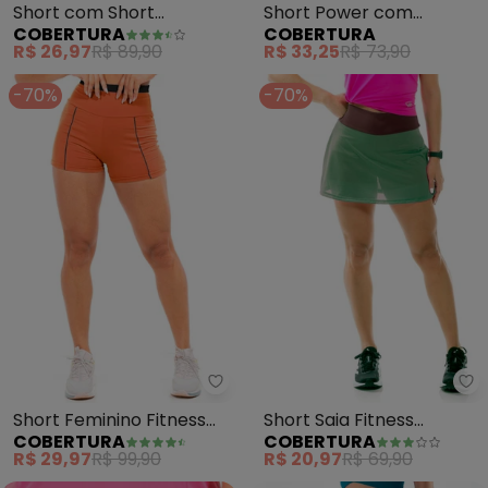
Short com Short
Short Power com
COBERTURA
COBERTURA
Embutido Feminina (Azul)
Recorte Feminina (Cinza)
R$ 26,97
R$ 89,90
R$ 33,25
R$ 73,90
-70%
-70%
Co
Short Feminino Fitness
Short Saia Fitness
COBERTURA
COBERTURA
(Marrom)
Feminino (Verde)
R$ 29,97
R$ 99,90
R$ 20,97
R$ 69,90