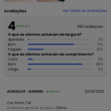
julho/2026
R$ 34,99
junho/2026
R$ 34,99
maio/2026
Avaliações
Ver todas as avaliações
R$ 34,99
abril/2026
R$ 29,99
março/2026
4
R$ 34,99
fevereiro/2026
5101
avaliações
O que as clientes acharam da largura?
Apertado
2
%
Bom
73
%
Folgado
25
%
O que as clientes acharam do comprimento?
Curto
8
%
Bom
86
%
Longo
5
%
ADINAILDE
-
BARREIRAS - BA
20/01/2026
Cor:
Preto
/
M
Avaliação geral do produto:
Ótimo