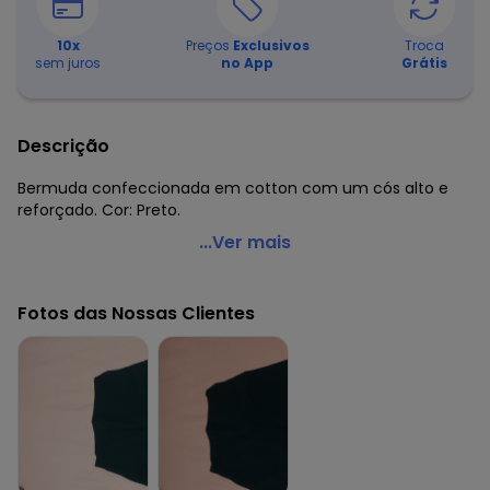
10
x
Preços
Exclusivos
Troca
sem juros
no App
Grátis
Descrição
Bermuda confeccionada em cotton com um cós alto e
reforçado. Cor: Preto.
Alma Dolce - Bermuda Cintura Alta Preta
...Ver mais
Código do produto: 1760132
Observação: Cós duplo - Baixa compressão
Fotos das Nossas Clientes
Tecido: Cotton
Composição: Conforme imagem etiqueta
Histórico de preços
O preço apresentado abaixo é o menor oferecido em
algum dia do mês, para o menor tamanho disponível.
N/D*
agosto/2026
R$ 24,99