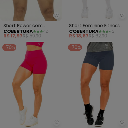
Cobertura - Short Power com R
Co
Short Power com
Short Feminino Fitness
COBERTURA
COBERTURA
Recorte Feminina (Azul)
(Rosa)
R$ 17,97
R$ 59,90
R$ 18,87
R$ 62,90
-70%
-70%
Cobertura - Short Power Femini
Co