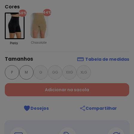
Cores
44%
58%
Chocolate
Preta
Tamanhos
Tabela de medidas
P
M
G
GG
XXG
XLG
Adicionar na sacola
Desejos
Compartilhar