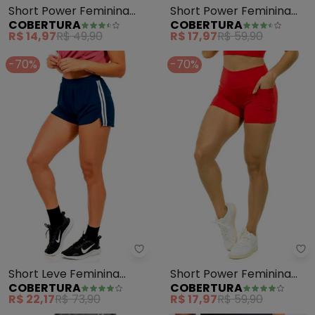
Short Power Feminina
Short Power Feminina
COBERTURA
COBERTURA
(Rosa )
(Cinza)
R$ 14,97
R$ 49,90
R$ 17,97
R$ 59,90
-70%
-70%
Cobertura - Short Leve Feminin
Co
Short Leve Feminina
Short Power Feminina
COBERTURA
COBERTURA
(Azul)
(Vermelho)
R$ 22,17
R$ 73,90
R$ 17,97
R$ 59,90