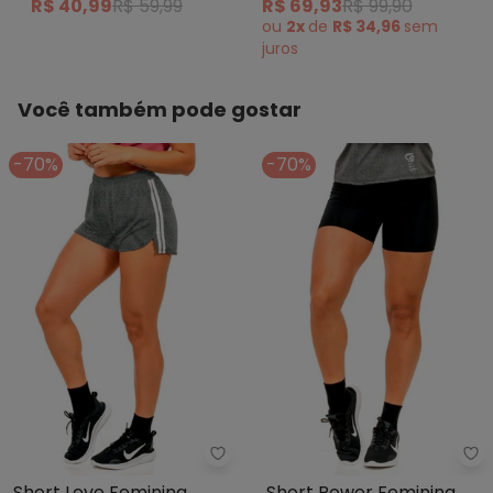
R$ 40,99
R$ 59,99
R$ 69,93
R$ 99,90
Preto
ou
2x
de
R$ 34,96
sem
juros
Você também pode gostar
-70%
-70%
Cobertura - Short Leve Feminin
Co
Short Leve Feminina
Short Power Feminina