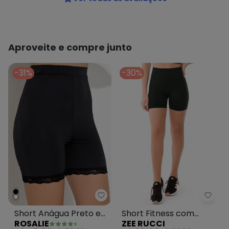
Aproveite e compre junto
-31%
-30%
Rosalie - Short Anágua Preto e
Zee R
Short Anágua Preto em
Short Fitness com
ROSALIE
ZEE RUCCI
Malha Fria
Detalhe Anatômico