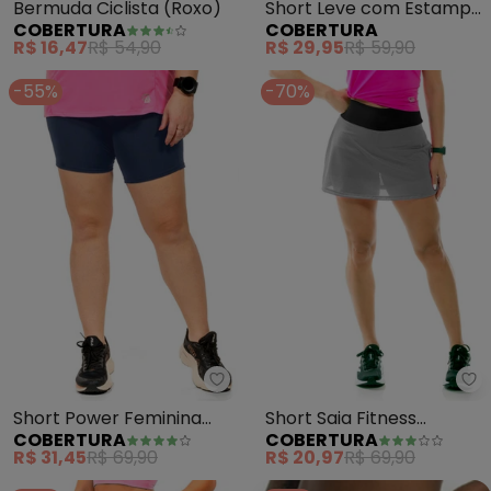
Bermuda Ciclista (Roxo)
Short Leve com Estampa
COBERTURA
COBERTURA
Feminina (Azul)
R$ 16,47
R$ 54,90
R$ 29,95
R$ 59,90
-55%
-70%
Cobertura - Short Power Femini
Co
Short Power Feminina
Short Saia Fitness
COBERTURA
COBERTURA
(Cinza)
Feminino (Cinza)
R$ 31,45
R$ 69,90
R$ 20,97
R$ 69,90