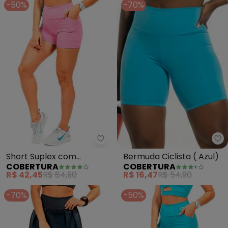
-50%
-70%
Cobertura - Short Suplex com 
Co
Short Suplex com
Bermuda Ciclista ( Azul)
COBERTURA
COBERTURA
Estampa Feminina (Rosa
R$ 42,45
R$ 84,90
R$ 16,47
R$ 54,90
)
-70%
-50%