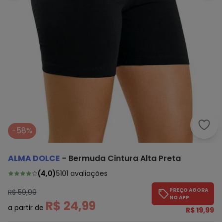
Alma
-58%
ALMA DOLCE
-
Bermuda Cintura Alta Preta
(
4,0
)
5101
avaliações
PREÇO AGORA
R$ 59,99
NO APP
R$ 24,99
a partir de
R$ 19,99