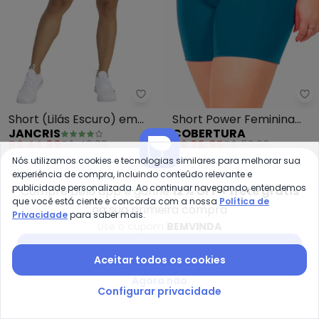
Jancris - Short (Lilás Escuro) 
Co
Short (Lilás Escuro) em
Short Power Feminina
JANCRIS
COBERTURA
Malha com Elastano
(Azul)
R$ 44,99
R$ 49,99
R$ 26,95
R$ 59,90
Nós utilizamos cookies e tecnologias similares para melhorar sua
-70%
-60%
experiência de compra, incluindo conteúdo relevante e
publicidade personalizada. Ao continuar navegando, entendemos
Compre pelo app e ganhe
12% OFF + frete grátis
que você está ciente e concorda com a nossa
Política de
na sua primeira compra
Privacidade
para saber mais.
Use o cupom
BEMVINDA
Baixar app Posthaus
Aceitar todos os cookies
Agora não
Configurar privacidade