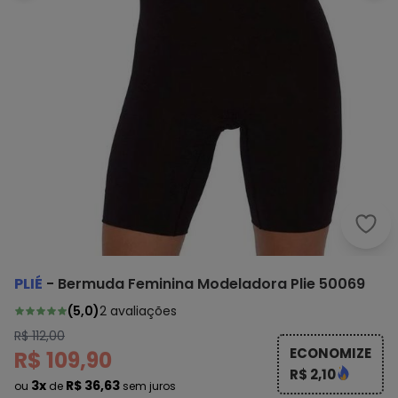
Plié
PLIÉ
-
Bermuda Feminina Modeladora Plie 50069
(
5,0
)
2
avaliações
R$ 112,00
ECONOMIZE
R$ 109,90
R$ 2,10
3x
R$ 36,63
ou
de
sem juros