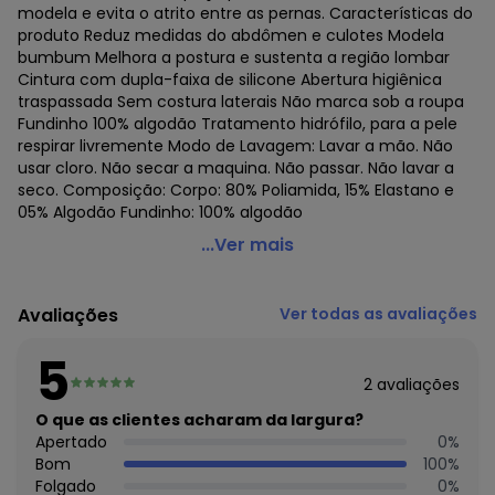
modela e evita o atrito entre as pernas. Características do
produto Reduz medidas do abdômen e culotes Modela
bumbum Melhora a postura e sustenta a região lombar
Cintura com dupla-faixa de silicone Abertura higiênica
traspassada Sem costura laterais Não marca sob a roupa
Fundinho 100% algodão Tratamento hidrófilo, para a pele
respirar livremente Modo de Lavagem: Lavar a mão. Não
usar cloro. Não secar a maquina. Não passar. Não lavar a
seco. Composição: Corpo: 80% Poliamida, 15% Elastano e
05% Algodão Fundinho: 100% algodão
Plié - Bermuda Feminina Modeladora Plie 50069
...Ver mais
Código do produto: 20443001
Colecao : CONTROL LINE
Avaliações
Ver todas as avaliações
5
2
avaliações
O que as clientes acharam da largura?
Apertado
0
%
Bom
100
%
Folgado
0
%