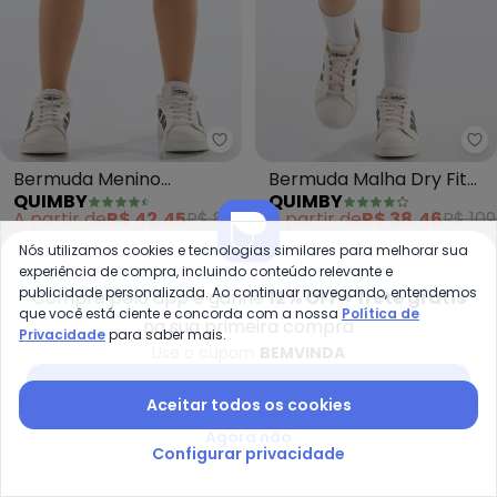
Quimby - Bermuda Menino Mole
Qu
Bermuda Menino
Bermuda Malha Dry Fit
QUIMBY
QUIMBY
Moletom (Azul)
(Azul)
A partir de
R$ 42,45
R$ 84,90
A partir de
R$ 38,46
R$ 109
Nós utilizamos cookies e tecnologias similares para melhorar sua
-50%
-50%
experiência de compra, incluindo conteúdo relevante e
publicidade personalizada. Ao continuar navegando, entendemos
Compre pelo app e ganhe
12% OFF + frete grátis
que você está ciente e concorda com a nossa
Política de
na sua primeira compra
Privacidade
para saber mais.
Use o cupom
BEMVINDA
Baixar app Posthaus
Aceitar todos os cookies
Agora não
Configurar privacidade