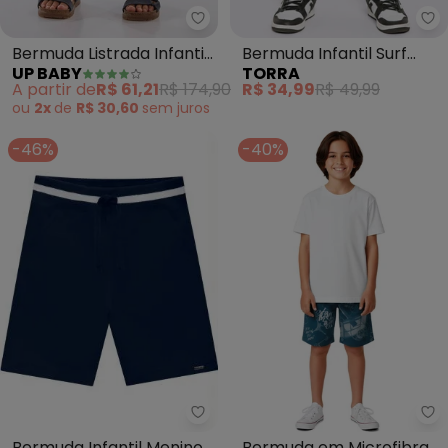
Up Baby - Bermuda Listrada Infa
To
Bermuda Listrada Infantil
Bermuda Infantil Surf
UP BABY
TORRA
Up Baby Azul
com Bolsos (Marinho)
A partir de
R$ 61,21
R$ 174,90
R$ 34,99
R$ 49,99
ou
2x
de
R$ 30,60
sem
juros
-46%
-40%
Milon - Bermuda Infantil Menino
Ma
Bermuda Infantil Menino
Bermuda em Microfibra