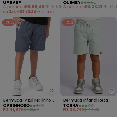
UP BABY
QUIMBY
Elastano (Azul)
+50 (Azul)
A partir de
R$ 66,46
R$ 189,90
A partir de
R$ 33,21
R$ 94,
ou
2x
de
R$ 33,23
sem
juros
-70%
-25%
Carinhoso - Bermuda (Azul Mar
To
Bermuda (Azul Marinho)
Bermuda Infantil Reta
CARINHOSO
TORRA
em Moletom Piquet
Algodão com Bolsos
R$ 41,97
R$ 139,90
R$ 33,74
R$ 44,99
Menino
(Verde)