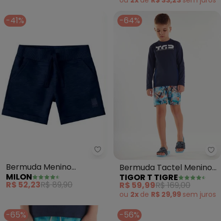
-41%
-64%
Milon - Bermuda Menino (Marin
Ti
Bermuda Menino
Bermuda Tactel Menino
MILON
TIGOR T TIGRE
(Marinho)
(Azul)
R$ 52,23
R$ 89,90
R$ 59,99
R$ 169,00
ou
2x
de
R$ 29,99
sem
juros
-65%
-56%