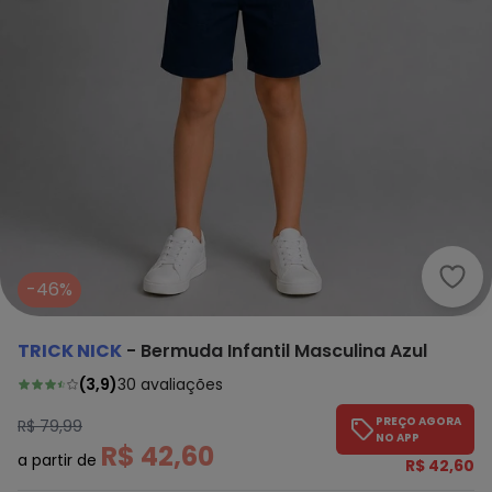
Tric
-46%
TRICK NICK
-
Bermuda Infantil Masculina Azul
(
3,9
)
30
avaliações
PREÇO AGORA
R$ 79,99
NO APP
R$ 42,60
a partir de
R$ 42,60