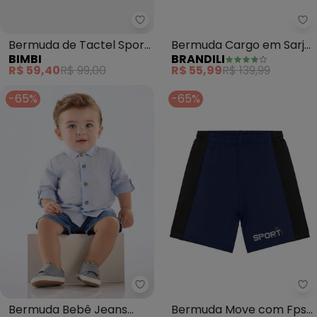
Bimbi - Bermuda de Tactel Spo
Bermuda de Tactel Sport
Bermuda Cargo em Sarja
BIMBI
BRANDILI
com Caranguejos (Azul)
Infantil Menino (Azul)
R$ 59,40
R$ 99,00
R$ 55,99
R$ 139,99
-65%
-65%
Up Baby - Bermuda Bebê Jeans 
Qu
Bermuda Bebê Jeans
Bermuda Move com Fps