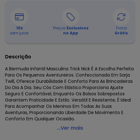
10
x
Preços
Exclusivos
Troca
sem juros
no App
Grátis
Descrição
A Bermuda Infantil Masculina Trick Nick É A Escolha Perfeita
Para Os Pequenos Aventureiros. Confeccionada Em Sarja
Twill, Oferece Durabilidade E Conforto Para As Brincadeiras
Do Dia A Dia. Seu Cós Com Elástico Proporciona Ajuste
Seguro E Confortável, Enquanto Os Bolsos Sobrepostos
Garantem Praticidade E Estilo. Versátil E Resistente, É Ideal
Para Acompanhar Os Meninos Em Todas As Suas
Aventuras, Proporcionando Liberdade De Movimento E
Conforto Em Qualquer Ocasião.
Trick Nick - Bermuda Infantil Masculina Azul
...Ver mais
Código do produto: 7475990