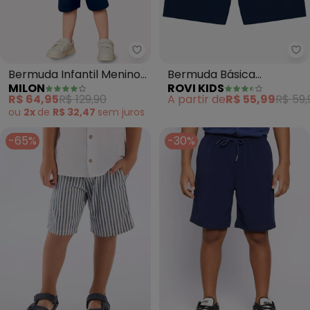
Milon - Bermuda Infantil Menino 
Ro
Bermuda Infantil Menino
Bermuda Básica
MILON
ROVI KIDS
Básico Milon (Azul)
Masculina (Azul)
R$ 64,95
R$ 129,90
A partir de
R$ 55,99
R$ 59,
ou
2x
de
R$ 32,47
sem
juros
-65%
-30%