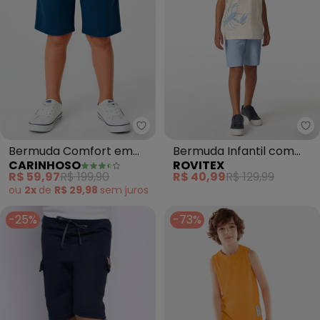
Carinhoso - Bermuda Comfort e
Ro
Bermuda Comfort em
Bermuda Infantil com
CARINHOSO
ROVITEX
Tricoline Geométrico
Bolsos e Cadarço (Azul)
R$ 59,97
R$ 199,90
R$ 40,99
R$ 129,99
(Azul Mari
ou
2x
de
R$ 29,98
sem
juros
-25%
-73%