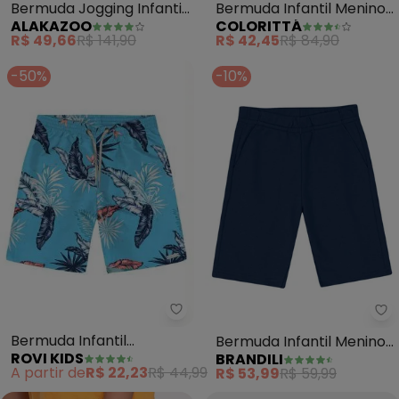
Bermuda Jogging Infantil
Bermuda Infantil Menino
ALAKAZOO
COLORITTÁ
Sarja Elastano (Azul)
Cargo Textura (Azul)
R$ 49,66
R$ 141,90
R$ 42,45
R$ 84,90
-50%
-10%
Rovi Kids - Bermuda Infantil Fo
Br
Bermuda Infantil
Bermuda Infantil Menino
ROVI KIDS
BRANDILI
Folhagem (Azul)
em Moletinho (Azul)
A partir de
R$ 22,23
R$ 44,99
R$ 53,99
R$ 59,99