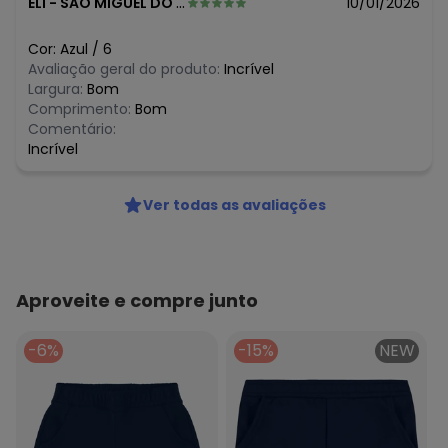
ELI
-
SAO MIGUEL DO IGUACU - PR
10/01/2026
Cor:
Azul
/
6
Avaliação geral do produto:
Incrível
Largura:
Bom
Comprimento:
Bom
Comentário:
Incrível
Ver todas as avaliações
Aproveite e compre junto
-6%
-15%
NEW