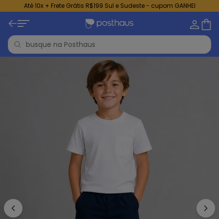
Até 10x + Frete Grátis R$199 Sul e Sudeste - cupom GANHEI