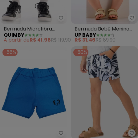
Quimby - Bermuda Microfibra E
Up
Bermuda Microfibra
Bermuda Bebê Menino
QUIMBY
UP BABY
Estampado (Azul)
Elástico (Azul)
A partir de
R$ 41,96
R$ 119,90
R$ 31,46
R$ 89,90
-56%
-50%
Tigor T Tigre - Bermuda Bebê (A
Ca