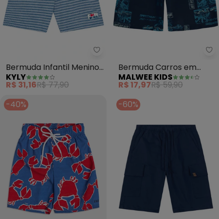
Kyly - Bermuda Infantil Menino L
Ma
Bermuda Infantil Menino
Bermuda Carros em
KYLY
MALWEE KIDS
Listras (Azul)
Microfibra (Azul Marinho)
R$ 31,16
R$ 77,90
R$ 17,97
R$ 59,90
-40%
-60%