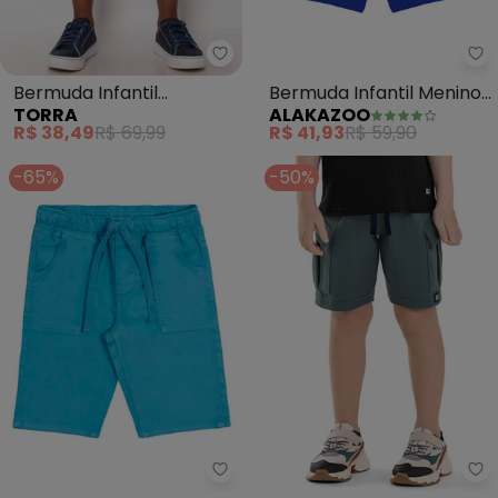
Torra - Bermuda Infantil Textur
Al
Bermuda Infantil
Bermuda Infantil Menino
TORRA
ALAKAZOO
Texturizada Estampa Surf
em Moletom Básica
R$ 38,49
R$ 69,99
R$ 41,93
R$ 59,90
(Azul)
(Azul)
-65%
-50%
Alakazoo - Bermuda Jogging Infa
Co