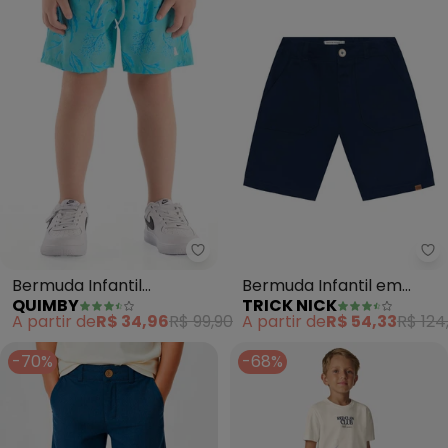
Quimby - Bermuda Infantil Micro
Tr
Bermuda Infantil
Bermuda Infantil em
QUIMBY
TRICK NICK
Microfibra Tropical (Azul)
Sarja Cotton (Azul)
A partir de
R$ 34,96
R$ 99,90
A partir de
R$ 54,33
R$ 124
-70%
-68%