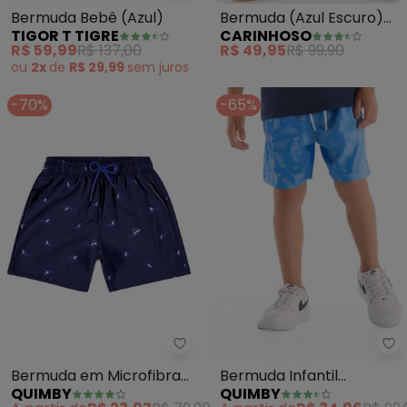
Bermuda Bebê (Azul)
Bermuda (Azul Escuro)
TIGOR T TIGRE
CARINHOSO
Boardshort Folhagens
R$ 59,99
R$ 137,00
R$ 49,95
R$ 99,90
Menino
ou
2x
de
R$ 29,99
sem
juros
-70%
-65%
Quimby - Bermuda em Microfibr
Qu
Bermuda em Microfibra
Bermuda Infantil
QUIMBY
QUIMBY
para Menino (Azul)
Microfibra Tropical (Azul)