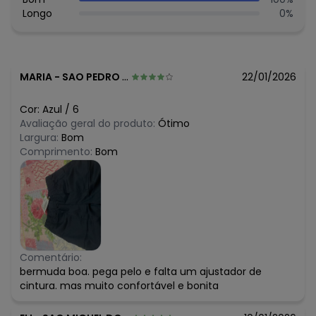
março/2026
R$ 46,3
Longo
0
%
fevereiro/2026
MARIA
-
SAO PEDRO DA ALDEIA - RJ
22/01/2026
Cor:
Azul
/
6
Avaliação geral do produto:
Ótimo
Largura:
Bom
Comprimento:
Bom
Comentário:
bermuda boa. pega pelo e falta um ajustador de
cintura. mas muito confortável e bonita