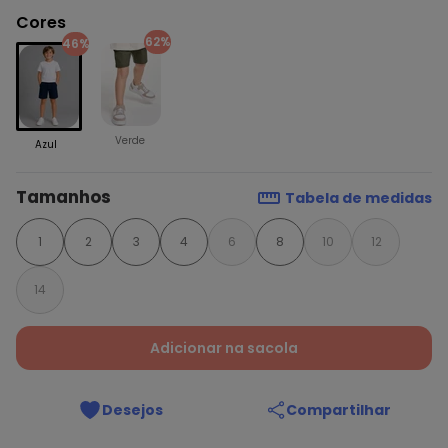
Cores
62%
46%
Verde
Azul
Tamanhos
Tabela de medidas
1
2
3
4
6
8
10
12
14
Adicionar na sacola
Desejos
Compartilhar