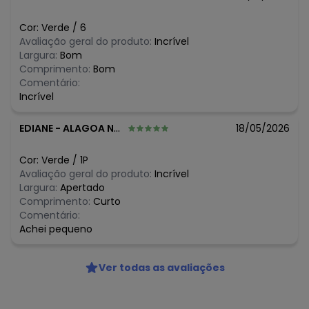
R$ 15,1
maio/2026
R$ 15,1
abril/2026
Cor:
Verde
/
6
R$ 15,1
março/2026
Avaliação geral do produto:
Incrível
R$ 39,9
fevereiro/2026
Largura:
Bom
Comprimento:
Bom
Comentário:
Incrível
EDIANE
-
ALAGOA NOVA - PB
18/05/2026
Cor:
Verde
/
1P
Avaliação geral do produto:
Incrível
Largura:
Apertado
Comprimento:
Curto
Comentário:
Achei pequeno
Ver todas as avaliações