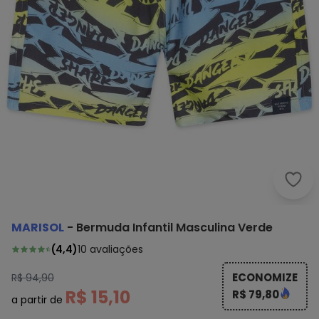
Mari
MARISOL
-
Bermuda Infantil Masculina Verde
(
4,4
)
10
avaliações
ECONOMIZE
R$ 94,90
R$ 15,10
R$ 79,80
a partir de