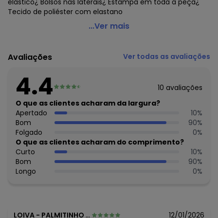
elástico¿ Bolsos nas laterais¿ Estampa em toda a peça¿
Tecido de poliéster com elastano
Marisol - Bermuda Infantil Masculina Verde
...Ver mais
Código do produto: 7722857
Modelagem: Ampla
Avaliações
Ver todas as avaliações
Comprimento: Curto
Cintura: Média
4.4
Fornecedor: MARISOL VESTUARIO S.A. / CNPJ
10
avaliações
20.454.870/0015-4
Feito: Brasil
O que as clientes acharam da largura?
Cuidados para conservação do produto: NÃO ALVEJAR, NÃO
Apertado
10
%
LAVAR A SECO, NÃO SECAR EM TAMBOR
Bom
90
%
Tecido: Sintético
Folgado
0
%
Composição: Bermuda poliester 92% elastano 8%
O que as clientes acharam do comprimento?
Curto
10
%
Histórico de preços
Bom
90
%
Longo
0
%
O preço apresentado abaixo é o menor oferecido em
algum dia do mês, para o menor tamanho disponível.
N/D*
agosto/2026
N/D*
julho/2026
N/D*
junho/2026
LOIVA
-
PALMITINHO - RS
12/01/2026