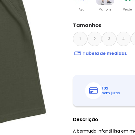
Azul
Marrom
Verde
Tamanhos
1
2
3
4
Tabela de medidas
10
x
sem juros
Descrição
A bermuda infantil lisa em m