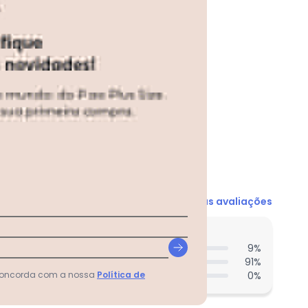
N/D*
N/D*
N/D*
N/D*
N/D*
N/D*
N/D*
Ver todas as avaliações
entes acharam do comprimento?
9
%
91
%
0
%
 concorda com a nossa
Política de