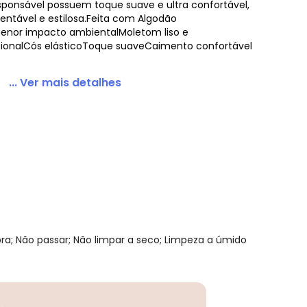
esponsável possuem toque suave e ultra confortável,
entável e estilosa.Feita com Algodão
nor impacto ambientalMoletom liso e
ionalCós elásticoToque suaveCaimento confortável
o Lisa em Moletom Verde
... Ver mais detalhes
; Não passar; Não limpar a seco; Limpeza a úmido