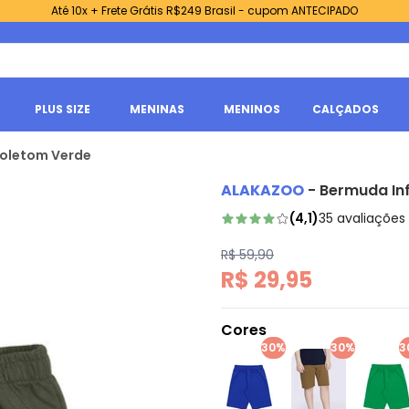
Até 10x + Frete Grátis R$249 Brasil - cupom ANTECIPADO
PLUS SIZE
MENINAS
MENINOS
CALÇADOS
Moletom Verde
ALAKAZOO
-
Bermuda Inf
(
4,1
)
35
avaliações
R$ 59,90
R$ 29,95
Cores
30%
30%
3