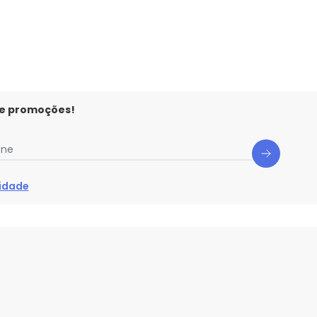
 e promoções!
one
cidade