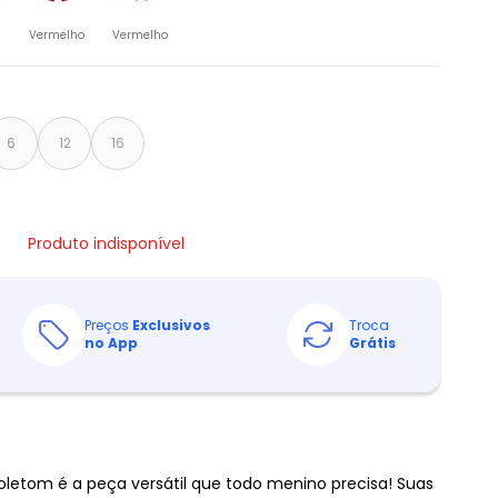
Vermelho
Vermelho
6
12
16
Produto indisponível
Preços
Exclusivos
Troca
no App
Grátis
oletom é a peça versátil que todo menino precisa! Suas