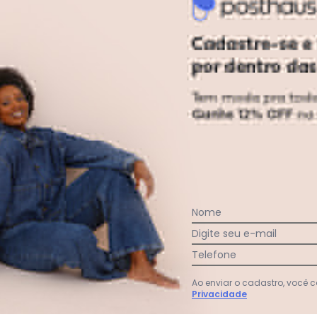
gum dia do mês, para o menor tamanho disponível.
Nome
Digite seu e-mail
acharam da largura?
O que as cli
Telefone
11
%
Curto
86
%
Bom
3
%
Longo
Ao enviar o cadastro, você
Privacidade