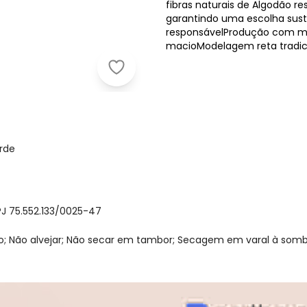
fibras naturais de Algodão r
garantindo uma escolha sust
responsávelProdução com me
macioModelagem reta tradic
Alakazoo - Bermuda Infantil Menin
rde
J 75.552.133/0025-47
 Não alvejar; Não secar em tambor; Secagem em varal à sombra