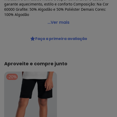
garante aquecimento, estilo e conforto Composição: Na Cor
60000 Grafite: 50% Algodão e 50% Poliéster Demais Cores:
100% Algodão
Malwee - Bermuda Infantil Menino Moletom Malwee
...Ver mais
1000085027
Código do produto: 22602711
Faça a primeira avaliação
Colecao : BÁSICO
Aproveite e compre junto
-20%