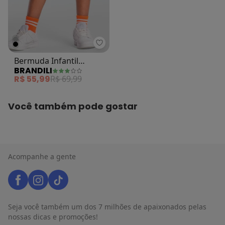
Brandili - Bermuda Infantil Meni
Bermuda Infantil
BRANDILI
Menino em Moletinho
R$ 55,99
R$ 69,99
Preto
Você também pode gostar
Acompanhe a gente
Seja você também um dos 7 milhões de apaixonados pelas
nossas dicas e promoções!