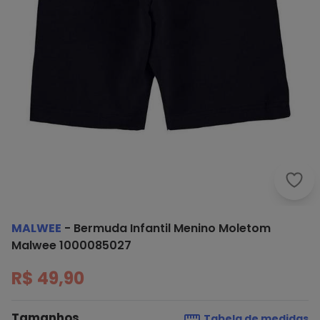
Malw
MALWEE
-
Bermuda Infantil Menino Moletom
Malwee 1000085027
R$ 49,90
Tamanhos
Tabela de medidas