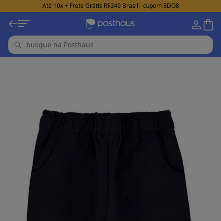
Até 10x + Frete Grátis R$249 Brasil - cupom 8DO8