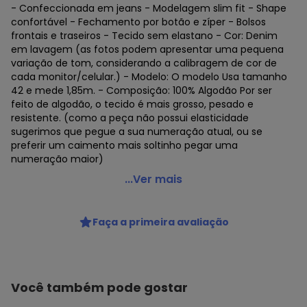
- Confeccionada em jeans - Modelagem slim fit - Shape
confortável - Fechamento por botão e zíper - Bolsos
frontais e traseiros - Tecido sem elastano - Cor: Denim
em lavagem (as fotos podem apresentar uma pequena
variação de tom, considerando a calibragem de cor de
cada monitor/celular.) - Modelo: O modelo Usa tamanho
42 e mede 1,85m. - Composição: 100% Algodão Por ser
feito de algodão, o tecido é mais grosso, pesado e
resistente. (como a peça não possui elasticidade
sugerimos que pegue a sua numeração atual, ou se
preferir um caimento mais soltinho pegar uma
numeração maior)
Consciência - Bermuda Jeans Slim Fit Masculina Basica
...Ver mais
Algodao Azul
Código do produto: 23338649
Faça a primeira avaliação
Histórico de preços
O preço apresentado abaixo é o menor oferecido em
algum dia do mês, para o menor tamanho disponível.
Você também pode gostar
N/D*
agosto/2026
N/D*