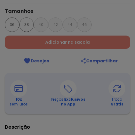
Tamanhos
36
38
40
42
44
46
Adicionar na sacola
Desejos
Compartilhar
10
x
Preços
Exclusivos
Troca
sem juros
no App
Grátis
Descrição