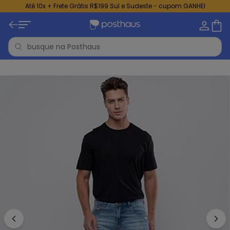
Até 10x + Frete Grátis R$199 Sul e Sudeste - cupom GANHEI