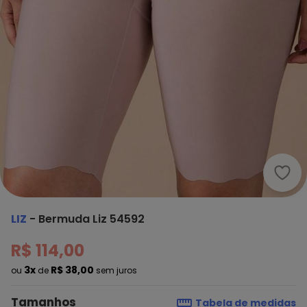
Liz 
LIZ
-
Bermuda Liz 54592
R$ 114,00
3x
R$ 38,00
ou
de
sem juros
Tamanhos
Tabela de medidas