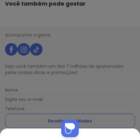
Você também pode gostar
Acompanhe a gente
Seja você também um dos 7 milhões de apaixonados
pelas nossas dicas e promoções!
Nome
Digite seu e-mail
Telefone
Receber novidades
Ao enviar o cadastro, você concorda com a nossa
Política