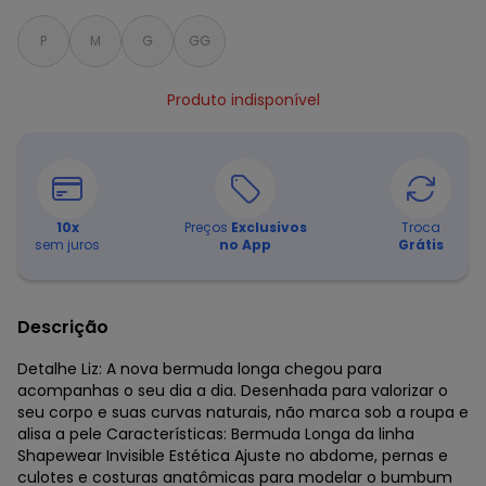
P
M
G
GG
Produto indisponível
10
x
Preços
Exclusivos
Troca
sem juros
no App
Grátis
Descrição
Detalhe Liz: A nova bermuda longa chegou para
acompanhas o seu dia a dia. Desenhada para valorizar o
seu corpo e suas curvas naturais, não marca sob a roupa e
alisa a pele Características: Bermuda Longa da linha
Shapewear Invisible Estética Ajuste no abdome, pernas e
culotes e costuras anatômicas para modelar o bumbum