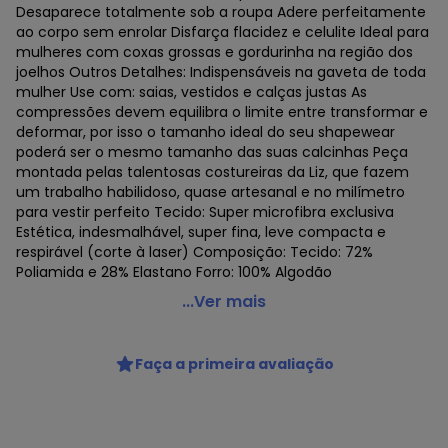
Desaparece totalmente sob a roupa Adere perfeitamente
ao corpo sem enrolar Disfarça flacidez e celulite Ideal para
mulheres com coxas grossas e gordurinha na região dos
joelhos Outros Detalhes: Indispensáveis na gaveta de toda
mulher Use com: saias, vestidos e calças justas As
compressões devem equilibra o limite entre transformar e
deformar, por isso o tamanho ideal do seu shapewear
poderá ser o mesmo tamanho das suas calcinhas Peça
montada pelas talentosas costureiras da Liz, que fazem
um trabalho habilidoso, quase artesanal e no milímetro
para vestir perfeito Tecido: Super microfibra exclusiva
Estética, indesmalhável, super fina, leve compacta e
respirável (corte à laser) Composição: Tecido: 72%
Poliamida e 28% Elastano Forro: 100% Algodão
Liz - Bermuda Liz 54592
...Ver mais
Código do produto: 22028628
Colecao : LIZ CALCINHA
Faça a primeira avaliação