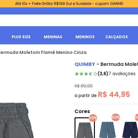
Até 10x + Frete Grátis R$199 Sul e Sudeste - cupom GANHEI
PLUS SIZE
MENINAS
MENINOS
CALÇADOS
Bermuda Moletom Flamê Menino Cinza
QUIMBY
-
Bermuda Mole
(
3,6
)
7
avaliações
R$ 89,90
R$ 44,95
a partir de
Cores
50%
5
50%