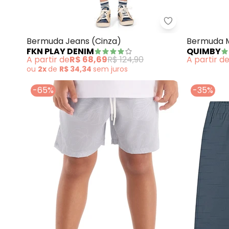
Fkn Play Denim
Bermuda Jeans (Cinza)
Bermuda M
FKN PLAY DENIM
QUIMBY
(Cinza)
A partir de
R$ 68,69
R$ 124,90
A partir d
ou
2x
de
R$ 34,34
sem
juros
-65%
-35%