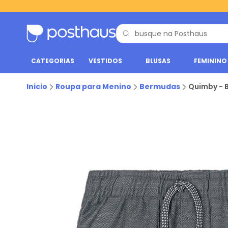
CATEGORIAS
VESTIDOS
BLUSAS
FEMININO
Inicio
Roupa para Menino
Bermudas
Quimby - 