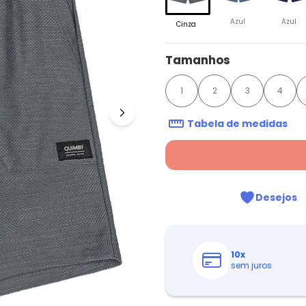
Azul
Azul
Cinza
Tamanhos
1
2
3
4
Tabela de medidas
Desejos
10
x
sem juros