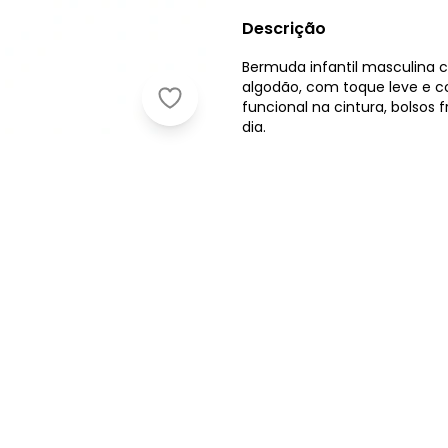
Descrição
Bermuda infantil masculina
algodão, com toque leve e co
Quimby - Bermuda Moletom Flamê 
funcional na cintura, bolsos f
dia.