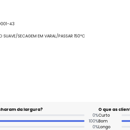
0001-43
TO SUAVE/SECAGEM EM VARAL/PASSAR 150ºC
gum dia do mês, para o menor tamanho disponível.
acharam da largura?
O que as cli
0
%
Curto
100
%
Bom
0
%
Longo