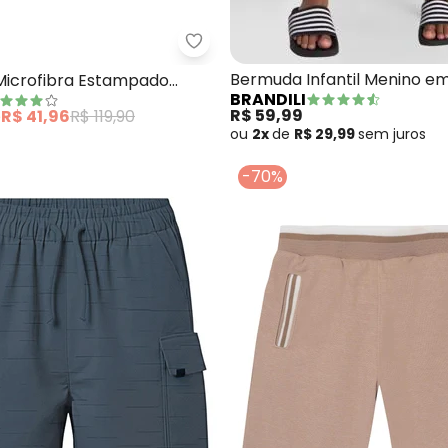
 - Bermuda Jeans (Cinza)
Quimby - Bermuda Microfibra E
Bermuda Infantil Menino e
icrofibra Estampado
BRANDILI
Moletinho (Cinza)
R$ 59,99
e
R$ 41,96
R$ 119,90
ou
2x
de
R$ 29,99
sem
juros
-70%