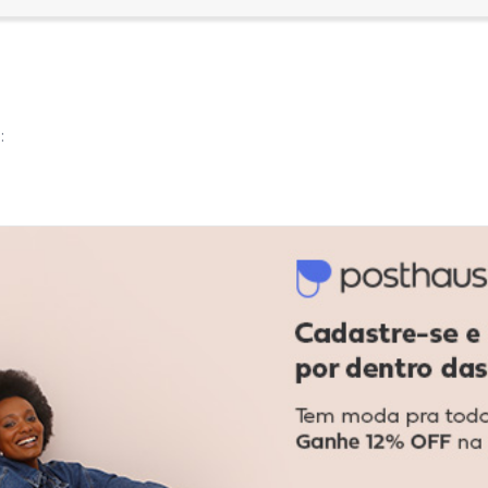
:
:
Ver todas as avaliações