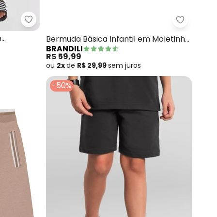
Brandili - Bermuda Infantil Menino em Moletinho 
stampado (Cinza)
Brandili 
m
Bermuda Básica Infantil em Moletinho
BRANDILI
(Cinza)
R$ 59,99
ou
2x
de
R$ 29,99
sem
juros
-50%