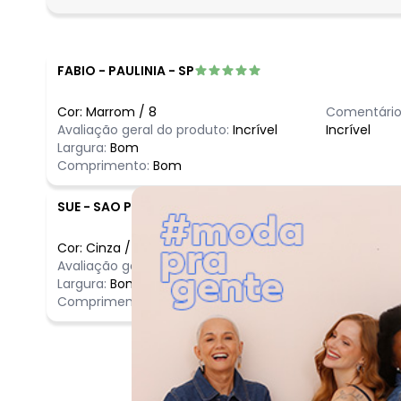
fevereiro/2026
FABIO
-
PAULINIA - SP
Cor:
Marrom
/
8
Comentário
Avaliação geral do produto:
Incrível
Incrível
Largura:
Bom
Comprimento:
Bom
SUE
-
SAO PAULO - SP
Cor:
Cinza
/
16
Comentário
Avaliação geral do produto:
Incrível
Incrível
Largura:
Bom
Comprimento:
Bom