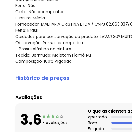
Forro: Não
Cinto: Não acompanha
Cintura: Média
Fornecedor: MALHARIA CRISTINA LTDA / CNPJ 82.663.337/
Feito: Brasil
Cuidados para conservação do produto: LAVAR 30º MUI
Observação: Possui estampa lisa
- Possui elástico na cintura
Tecido: Bermuda: Moletom Flamê Ru
Composição: 100% Algodão
Histórico de preços
O preço apresentado abaixo é o menor oferecido em al
agosto/2026
Avaliações
julho/2026
junho/2026
O que as clientes 
3.6
maio/2026
Apertado
7
avaliações
Bom
abril/2026
Folgado
março/2026