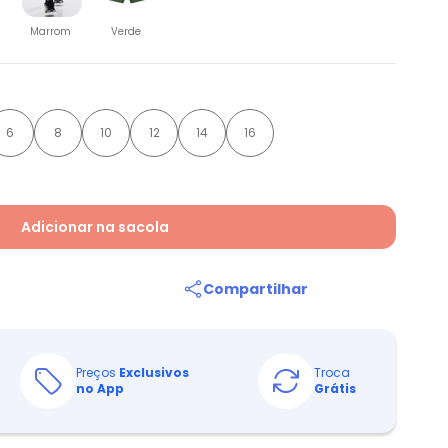
Marrom
Verde
6
8
10
12
14
16
Adicionar na sacola
Compartilhar
Preços
Exclusivos
Troca
no App
Grátis