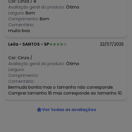
Cor:
Cinza
/
8
N/D*
abril/2026
Avaliação geral do produto:
Ótimo
R$ 44,95
março/2026
Largura:
Bom
N/D*
fevereiro/2026
Comprimento:
Bom
Comentário:
muito boa
Leila
-
SANTOS - SP
22/07/2025
Cor:
Cinza
/
Avaliação geral do produto:
Ótimo
Largura:
Comprimento:
Comentário:
Bermuda bonita mas o tamanho não corresponde.
Comprei tamanho 16 mas corresponde ao tamanho 10.
Ver todas as avaliações