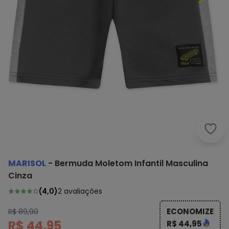
Mari
MARISOL
-
Bermuda Moletom Infantil Masculina
Cinza
(
4,0
)
2
avaliações
ECONOMIZE
R$ 89,90
R$ 44,95
R$ 44,95