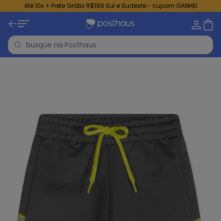
Até 10x + Frete Grátis R$199 Sul e Sudeste - cupom GANHEI