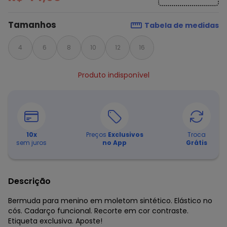
Tamanhos
Tabela de medidas
4
6
8
10
12
16
Produto indisponível
10
x
Preços
Exclusivos
Troca
sem juros
no App
Grátis
Descrição
Bermuda para menino em moletom sintético. Elástico no
cós. Cadarço funcional. Recorte em cor contraste.
Etiqueta exclusiva. Aposte!