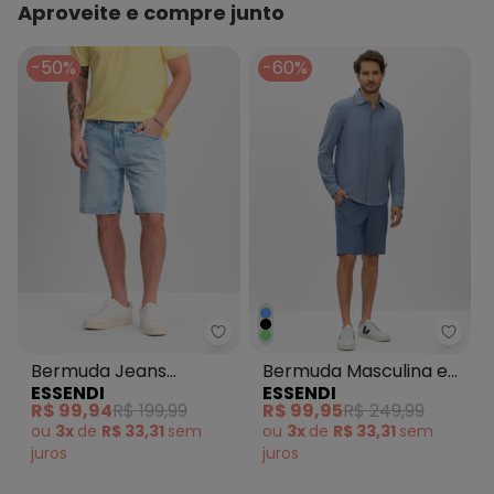
agosto/2026
Aproveite e compre junto
N/D*
julho/2026
N/D*
junho/2026
N/D*
maio/2026
-50%
-60%
N/D*
abril/2026
N/D*
março/2026
N/D*
fevereiro/2026
Essendi - Bermuda Jeans Mascul
Essen
Bermuda Jeans
Bermuda Masculina em
ESSENDI
ESSENDI
Masculina Azul
Sarja Azul
R$ 99,94
R$ 199,99
R$ 99,95
R$ 249,99
ou
3x
de
R$ 33,31
sem
ou
3x
de
R$ 33,31
sem
juros
juros