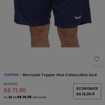
Topp
TOPPER
-
Bermuda Topper Hive Ii Masculina Azul
R$ 89,90
ECONOMIZE
R$ 71,90
R$ 18,00
2x
R$ 35,95
ou
de
sem juros