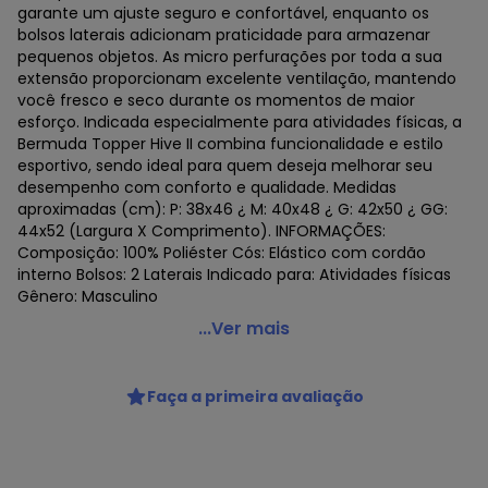
garante um ajuste seguro e confortável, enquanto os
bolsos laterais adicionam praticidade para armazenar
pequenos objetos. As micro perfurações por toda a sua
extensão proporcionam excelente ventilação, mantendo
você fresco e seco durante os momentos de maior
esforço. Indicada especialmente para atividades físicas, a
Bermuda Topper Hive II combina funcionalidade e estilo
esportivo, sendo ideal para quem deseja melhorar seu
desempenho com conforto e qualidade. Medidas
aproximadas (cm): P: 38x46 ¿ M: 40x48 ¿ G: 42x50 ¿ GG:
44x52 (Largura X Comprimento). INFORMAÇÕES:
Composição: 100% Poliéster Cós: Elástico com cordão
interno Bolsos: 2 Laterais Indicado para: Atividades físicas
Gênero: Masculino
Topper - Bermuda Topper Hive Ii Masculina Azul
...Ver mais
Código do produto: 23911482
Faça a primeira avaliação
Histórico de preços
O preço apresentado abaixo é o menor oferecido em
algum dia do mês, para o menor tamanho disponível.
N/D*