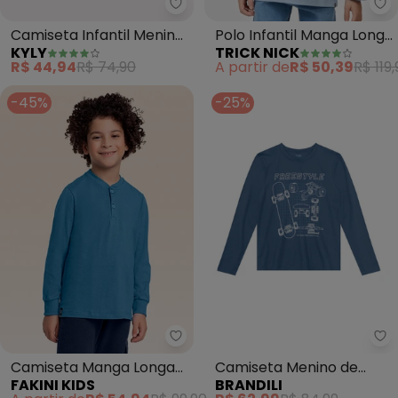
Kyly - Camiseta Infantil Menino
Tr
Camiseta Infantil Menino
Polo Infantil Manga Longa
KYLY
TRICK NICK
Dinossauros (Azul)
Masculina (Azul)
R$ 44,94
R$ 74,90
A partir de
R$ 50,39
R$ 119,
-45%
-25%
Fakini Kids - Camiseta Manga Lo
Br
Camiseta Manga Longa
Camiseta Menino de
FAKINI KIDS
BRANDILI
(Azul)
Skate (Azul)