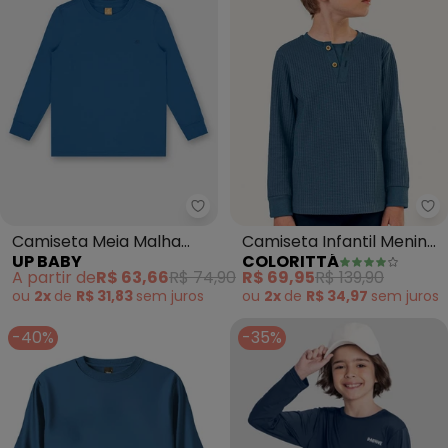
Up Baby - Camiseta Meia Malha
Co
Camiseta Meia Malha
Camiseta Infantil Menino
UP BABY
COLORITTÁ
Manga Longa Azul
Tricô Botões (Azul)
A partir de
R$ 63,66
R$ 74,90
R$ 69,95
R$ 139,90
ou
2x
de
R$ 31,83
sem
juros
ou
2x
de
R$ 34,97
sem
juros
-40%
-35%