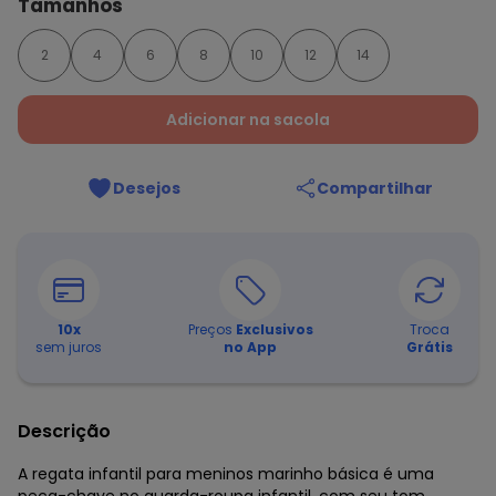
Tamanhos
2
4
6
8
10
12
14
Adicionar na sacola
Desejos
Compartilhar
10
x
Preços
Exclusivos
Troca
sem juros
no App
Grátis
Descrição
A regata infantil para meninos marinho básica é uma