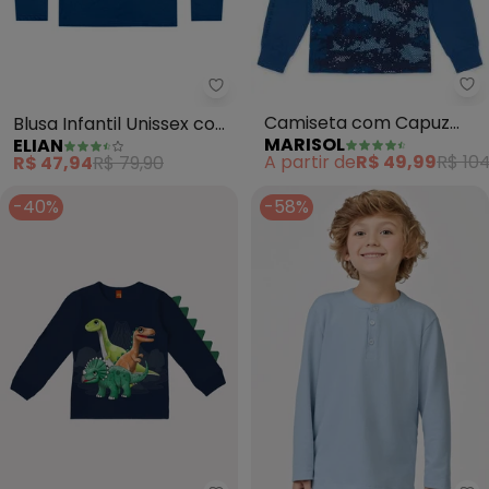
Ma
Elian - Blusa Infantil Unissex co
Camiseta com Capuz
Blusa Infantil Unissex com
MARISOL
ELIAN
Infantil Masculina (Azul)
Proteção Solar (Azul)
A partir de
R$ 49,99
R$ 104
R$ 47,94
R$ 79,90
-40%
-58%