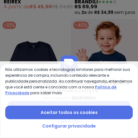
REIREX
BRANDILI
Manga Longa com Capuz
Skate (Azul)
A partir de
R$ 45,96
R$ 114,90
R$ 69,99
(Azul)
ou
2x
de
R$ 34,99
sem
juros
-10%
-40%
Nós utilizamos cookies e tecnologias similares para melhorar sua
experiência de compra, incluindo conteúdo relevante e
publicidade personalizada. Ao continuar navegando, entendemos
Compre pelo app e ganhe
12% OFF + frete grátis
que você está ciente e concorda com a nossa
Política de
na sua primeira compra
Privacidade
para saber mais.
Use o cupom
BEMVINDA
Baixar app Posthaus
Bee Loop - Camiseta Meia Malh
Ky
Aceitar todos os cookies
Camiseta Meia Malha
Camiseta Infantil Menino
Agora não
BEE LOOP
KYLY
Menino (Azul)
Capivara (Azul)
Configurar privacidade
A partir de
R$ 49,41
R$ 54,90
R$ 34,14
R$ 56,90