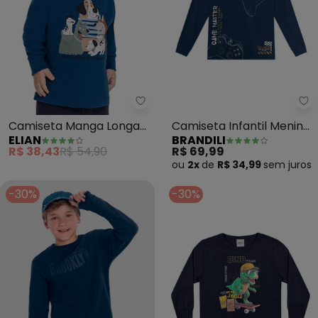
Elian - Camiseta Manga Longa B
Br
Camiseta Manga Longa
Camiseta Infantil Menino
ELIAN
BRANDILI
Bebê Menino Bichos
Gamer (Azul)
R$ 38,43
R$ 54,90
R$ 69,99
(Azul)
ou
2x
de
R$ 34,99
sem
juros
-30%
-30%