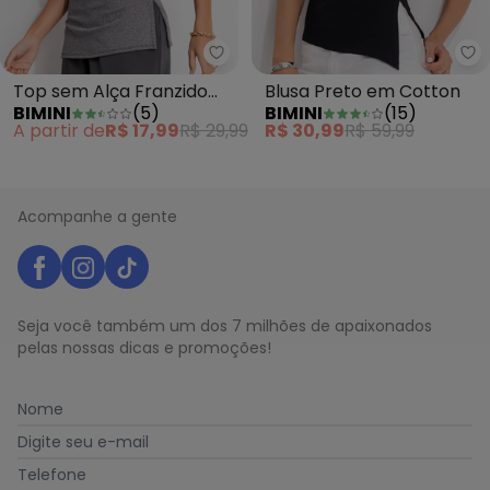
Bimini - Top sem Alça Franzido 
Bi
Top sem Alça Franzido
Blusa Preto em Cotton
BIMINI
(
5
)
BIMINI
(
15
)
Lateral Cinza
A partir de
R$ 17,99
R$ 29,99
R$ 30,99
R$ 59,99
Acompanhe a gente
Seja você também um dos 7 milhões de apaixonados
pelas nossas dicas e promoções!
Nome
Digite seu e-mail
Telefone