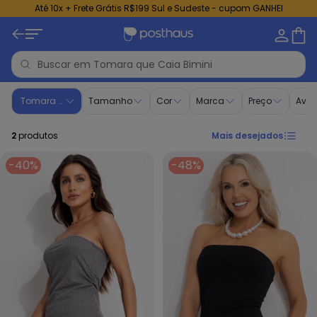
Até 10x + Frete Grátis R$199 Sul e Sudeste - cupom GANHEI
Tomara que Caia - Moda Feminina | Bimini
Tomara que Caia
Tamanho
Cor
Marca
Preço
Aval
2
produtos
Mais desejados
-40%
-48%