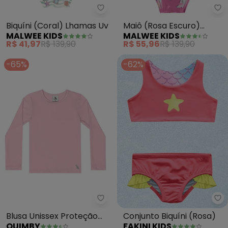
Malwee Kids - Biquíni (Coral) L
Ma
Biquíni (Coral) Lhamas Uv
Maiô (Rosa Escuro)
MALWEE KIDS
MALWEE KIDS
Sereias Malha Uv
R$ 41,97
R$ 139,90
R$ 55,96
R$ 139,90
-65%
-62%
Quimby - Blusa Unissex Proteçã
Fa
Blusa Unissex Proteção
Conjunto Biquíni (Rosa)
QUIMBY
FAKINI KIDS