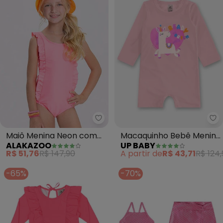
Alakazoo - Maiô Menina Neon c
Up
Maiô Menina Neon com
Macaquinho Bebê Menina
ALAKAZOO
UP BABY
Alças Largas e Babados
Fps +50 (Rosa)
R$ 51,76
R$ 147,90
A partir de
R$ 43,71
R$ 124
(Rosa)
-65%
-70%