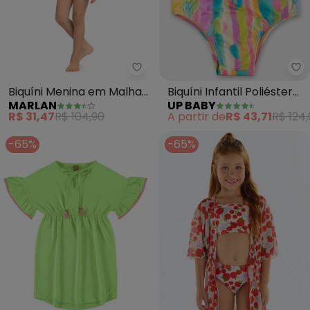
Marlan - Biquíni Menina em Ma
Up
Biquíni Menina em Malha
Biquíni Infantil Poliéster
MARLAN
UP BABY
Beachwear (Amarelo)
Fps +50 (Verde)
R$ 31,47
R$ 104,90
A partir de
R$ 43,71
R$ 124
-65%
-65%