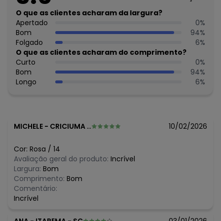
máxima de lavagem 30C. Não alvejar. Não passar sobre a
estampa.
O que as clientes acharam da largura?
Tecido: Malha UV50+
Apertado
0
%
Composição: 90% Poliéster 10% Elastano
Bom
94
%
Folgado
6
%
Histórico de preços
O que as clientes acharam do comprimento?
Curto
0
%
O preço apresentado abaixo é o menor oferecido em
Bom
94
%
algum dia do mês, para o menor tamanho disponível.
Longo
6
%
N/D*
agosto/2026
R$ 34,97
julho/2026
R$ 34,97
junho/2026
N/D*
maio/2026
R$ 34,97
abril/2026
MICHELE
-
CRICIUMA - SC
10/02/2026
R$ 41,97
março/2026
N/D*
fevereiro/2026
Cor:
Rosa
/
14
Avaliação geral do produto:
Incrível
Largura:
Bom
Comprimento:
Bom
Comentário:
Incrível