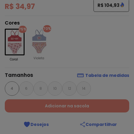
R$ 34,97
R$ 104,93
Cores
70%
75%
Violeta
Coral
Tamanhos
Tabela de medidas
4
6
8
10
12
14
Adicionar na sacola
Desejos
Compartilhar