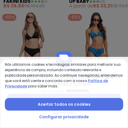
FAKINI KIDS
UP BABY
com Fps +50 (Azul)
R$ 39,86
R$ 104,90
A partir de
R$ 33,21
R$ 94,
-65%
-65%
Nós utilizamos cookies e tecnologias similares para melhorar sua
experiência de compra, incluindo conteúdo relevante e
publicidade personalizada. Ao continuar navegando, entendemos
Compre pelo app e ganhe
12% OFF + frete grátis
que você está ciente e concorda com a nossa
Política de
na sua primeira compra
Privacidade
para saber mais.
Use o cupom
BEMVINDA
Gloss - Biquíni Juvenil com Fps 
Gl
Baixar app Posthaus
Biquíni Juvenil com Fps
Biquíni Juvenil com Fps
Aceitar todos os cookies
GLOSS
GLOSS
+50 (Preto)
+50 (Azul)
R$ 54,21
R$ 154,90
R$ 54,21
R$ 154,90
Agora não
Configurar privacidade
-60%
-60%