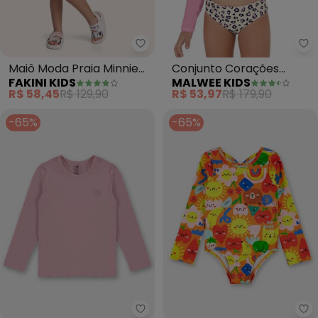
Fakini Kids - Maiô Moda Praia Mi
Ma
Maiô Moda Praia Minnie
Conjunto Corações
FAKINI KIDS
MALWEE KIDS
(Rosa)
Malha Uv50 (Rosa)
R$ 58,45
R$ 129,90
R$ 53,97
R$ 179,90
-65%
-65%
Up Baby - Camiseta Infantil Un
Up