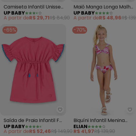
Camiseta Infantil Unissex
Maiô Manga Longa Malha
UP BABY
UP BABY
com Fps +50 (Rosa)
Fps+50 Forro (Rosa)
A partir de
R$ 29,71
R$ 84,90
A partir de
R$ 48,96
R$ 139
-65%
-70%
Up Baby - Saída de Praia Infanti
El
Saída de Praia Infantil Fps
Biquíni Infantil Menina
UP BABY
ELIAN
+50 (Rosa)
Estampado Elian (Rosa)
A partir de
R$ 52,46
R$ 149,90
R$ 41,97
R$ 139,90