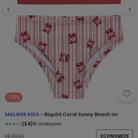
Malw
-75%
MALWEE KIDS
-
Biquíni Coral Sunny Beach Uv
(
3,6
)
16
avaliações
ECONOMIZE
R$ 139,90