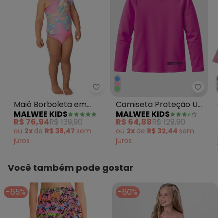
Malwee Kids - Maiô Borboleta 
Malwe
Maiô Borboleta em
Camiseta Proteção Uv
MALWEE KIDS
MALWEE KIDS
Malha Uv Rosa
Unissex Rosa
R$ 76,94
R$ 139,90
R$ 64,88
R$ 129,90
ou
2x
de
R$ 38,47
sem
ou
2x
de
R$ 32,44
sem
juros
juros
Você também pode gostar
-65%
-60%