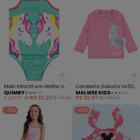
Quimby - Maiô Infantil em Malh
Ma
Maiô Infantil em Malha Uv
Camiseta Gaivota Uv50
QUIMBY
MALWEE KIDS
Dry (Rosa)
(Rosa)
A partir de
R$ 33,21
R$ 94,90
R$ 32,97
R$ 109,90
-70%
-62%