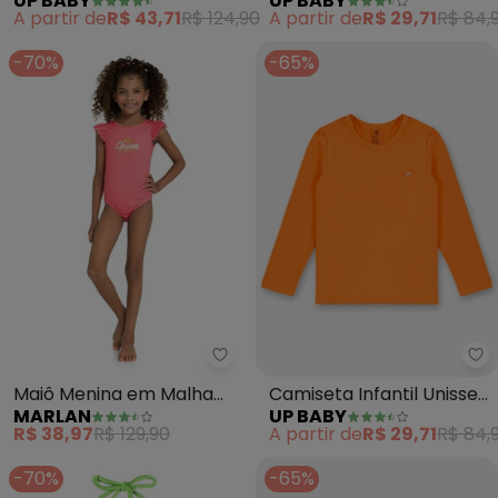
UP BABY
UP BABY
Fps +50 (Verde)
Fps +50 (Amarelo)
A partir de
R$ 43,71
R$ 124,90
A partir de
R$ 29,71
R$ 84,
-70%
-65%
Marlan - Maiô Menina em Malh
Up
Maiô Menina em Malha
Camiseta Infantil Unissex
MARLAN
UP BABY
Beachwear (Vermelho)
Fps +50 (Laranja)
R$ 38,97
R$ 129,90
A partir de
R$ 29,71
R$ 84,
-70%
-65%