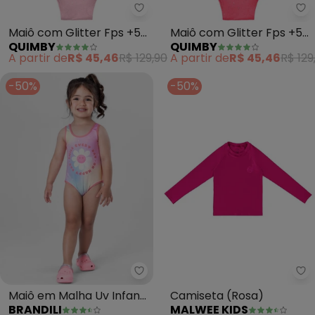
Quimby - Maiô com Glitter Fps 
Qu
Maiô com Glitter Fps +50
Maiô com Glitter Fps +50
QUIMBY
QUIMBY
(Rosa)
(Rosa)
A partir de
R$ 45,46
R$ 129,90
A partir de
R$ 45,46
R$ 129
-50%
-50%
Ma
Maiô em Malha Uv Infantil
Camiseta (Rosa)
BRANDILI
MALWEE KIDS
Menina (Rosa)