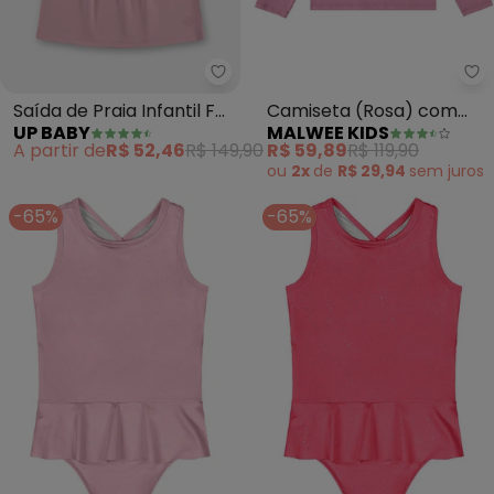
Up Baby - Saída de Praia Infanti
Ma
Saída de Praia Infantil Fps
Camiseta (Rosa) com
UP BABY
MALWEE KIDS
+50 (Rosa)
Proteção Uv e Qr Code
A partir de
R$ 52,46
R$ 149,90
R$ 59,89
R$ 119,90
ou
2x
de
R$ 29,94
sem
juros
-65%
-65%