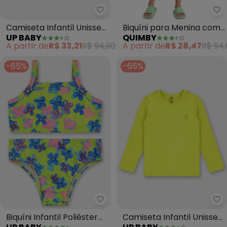
Up Baby - Camiseta Infantil Un
Qu
Camiseta Infantil Unissex
Biquíni para Menina com
UP BABY
QUIMBY
com Fps +50 (Rosa)
Fps +50 (Azul)
A partir de
R$ 33,21
R$ 94,90
A partir de
R$ 28,47
R$ 94,
-65%
-65%
Up Baby - Biquíni Infantil Polié
Up
Biquíni Infantil Poliéster
Camiseta Infantil Unissex