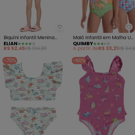
Elian - Biquíni Infantil Menina F
Qu
Biquíni Infantil Menina
Maiô Infantil em Malha Uv
ELIAN
QUIMBY
Fruit Proteção Uv (Rosa)
Dry (Rosa)
R$ 52,45
R$ 104,90
A partir de
R$ 33,21
R$ 94,
-70%
-60%