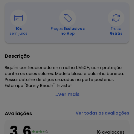
10
x
Preços
Exclusivos
Troca
sem juros
no App
Grátis
Descrição
Biquíni confeccionado em malha UV50+, com proteção
contra os caios solares. Modelo blusa e calcinha boneca.
Possui detalhe de alças cruzadas na parte posterior.
Estampa "Sunny Beach". Invista!
Malwee Kids - Biquíni Coral Sunny Beach Uv
...Ver mais
Código do produto: 7624444
Fornecedor: MALWEE MALHAS LTDA / CNPJ 84.429.737/0001-
Avaliações
Ver todas as avaliações
14
Feito: Brasil
3.6
Cuidados para conservação do produto: Temperatura
16
avaliações