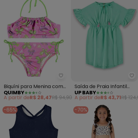
Quimby - Biquíni para Menina c
Up
Biquíni para Menina com
Saída de Praia Infantil
QUIMBY
UP BABY
Fps +50 (Roxo)
Fps+50 (Verde)
A partir de
R$ 28,47
R$ 94,90
A partir de
R$ 43,71
R$ 124
-65%
-70%