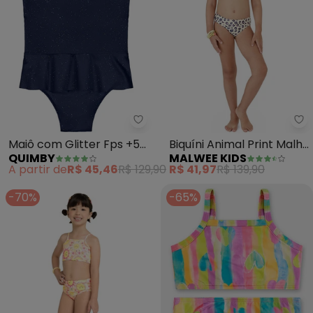
Quimby - Maiô com Glitter Fps 
Ma
Maiô com Glitter Fps +50
Biquíni Animal Print Malha
QUIMBY
MALWEE KIDS
(Azul)
Uv (Off White)
A partir de
R$ 45,46
R$ 129,90
R$ 41,97
R$ 139,90
-70%
-65%