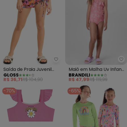
Gloss - Saída de Praia Juvenil 
Saída de Praia Juvenil
Maiô em Malha Uv Infantil
GLOSS
BRANDILI
com Fps+50 (Rosa)
Menina (Rosa)
R$ 36,71
R$ 104,90
R$ 47,99
R$ 119,99
-70%
-65%