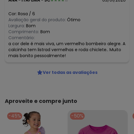
ANA
-
ITAPEMA - SC
03/01/2026
Cor:
Rosa
/
6
Avaliação geral do produto:
Ótimo
Largura:
Bom
Comprimento:
Bom
Comentário:
a cor dele é mais viva, um vermelho bombeiro alegre. A
calcinha tem listrad vermelhas e roda chiclete.. Muito
mais bonito pessoalmente!
Ver todas as avaliações
Aproveite e compre junto
-45%
-50%