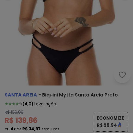
Sant
SANTA AREIA
-
Biquini Mytta Santa Areia Preto
(
4,0
)
1
avaliação
R$ 199,80
ECONOMIZE
R$ 139,86
R$ 59,94
4x
R$ 34,97
ou
de
sem juros