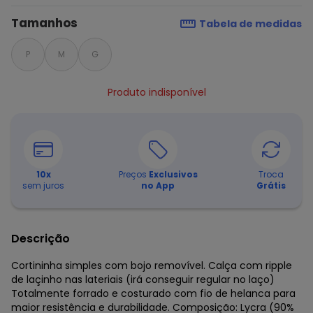
Tamanhos
Tabela de medidas
P
M
G
Produto indisponível
10
x
Preços
Exclusivos
Troca
sem juros
no App
Grátis
Descrição
Cortininha simples com bojo removível. Calça com ripple
de laçinho nas lateriais (irá conseguir regular no laço)
Totalmente forrado e costurado com fio de helanca para
maior resistência e durabilidade. Composição: Lycra (90%