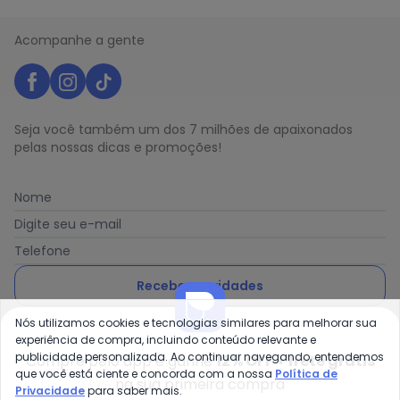
Acompanhe a gente
Seja você também um dos 7 milhões de apaixonados
pelas nossas dicas e promoções!
Nome
Digite seu e-mail
Telefone
Receber novidades
Nós utilizamos cookies e tecnologias similares para melhorar sua
Ao enviar o cadastro, você concorda com a nossa
Política
experiência de compra, incluindo conteúdo relevante e
de Privacidade
publicidade personalizada. Ao continuar navegando, entendemos
Compre pelo app e ganhe
12% OFF + frete grátis
que você está ciente e concorda com a nossa
Política de
na sua primeira compra
Privacidade
para saber mais.