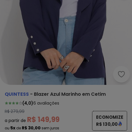
Quin
QUINTESS
-
Blazer Azul Marinho em Cetim
(
4,0
)
6
avaliações
R$ 279,99
ECONOMIZE
R$ 149,99
a partir de
R$ 130,00
5x
R$ 30,00
ou
de
sem juros