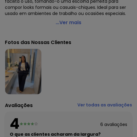
facilita o uso, tornando-o uma escolha perfeita para
compor looks formais ou casuais-chiques. Ideal para ser
usado em ambientes de trabalho ou ocasiões especiais.
Quintess - Blazer Azul Marinho em Cetim
...Ver mais
Código do produto: 3802944
Modelagem: Solta
Fotos das Nossas Clientes
Decote frente: Com gola
Comprimento da manga: Longa
Comprimento: Longuete
Material: Tecido Acetinado
Estação: Ano Inteiro
Situação de Uso: Trabalho
Composição Material: 97% Poliéster, 3% Elastano
Histórico de preços
O preço apresentado abaixo é o menor oferecido em
Avaliações
Ver todas as avaliações
algum dia do mês, para o menor tamanho disponível.
N/D*
agosto/2026
4
R$ 129,99
julho/2026
6
avaliações
R$ 109,99
junho/2026
R$ 149,99
O que as clientes acharam da largura?
maio/2026