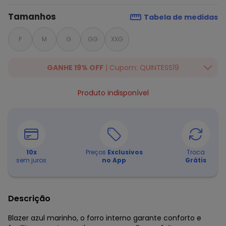
Tamanhos
Tabela de medidas
P
M
G
GG
XXG
GANHE 19% OFF
| Cupom: QUINTESS19
Ganhe 19% OFF Extra em qualquer valor, usando o cupom:
Produto indisponível
QUINTESS19. Válido para toda loja Quintess, até 07/08/2026.
10
x
Preços
Exclusivos
Troca
sem juros
no App
Grátis
Descrição
Blazer azul marinho, o forro interno garante conforto e