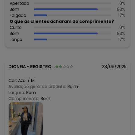
R$ 149,99
Apertado
0
%
abril/2026
R$ 149,99
Bom
83
%
março/2026
R$ 149,99
Folgado
17
%
fevereiro/2026
O que as clientes acharam do comprimento?
Curto
0
%
Bom
83
%
Longo
17
%
DIONEIA
-
REGISTRO - SP
28/09/2025
Cor:
Azul
/
M
Avaliação geral do produto:
Ruim
Largura:
Bom
Comprimento:
Bom