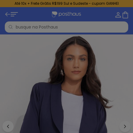
Até 10x + Frete Grátis R$199 Sul e Sudeste - cupom GANHEI