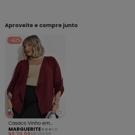
Aproveite e compre junto
-42%
Marguerite - Casaco Vinho em
Casaco Vinho em
MARGUERITE
Malha Crepe
R$ 79,99
R$ 139,99