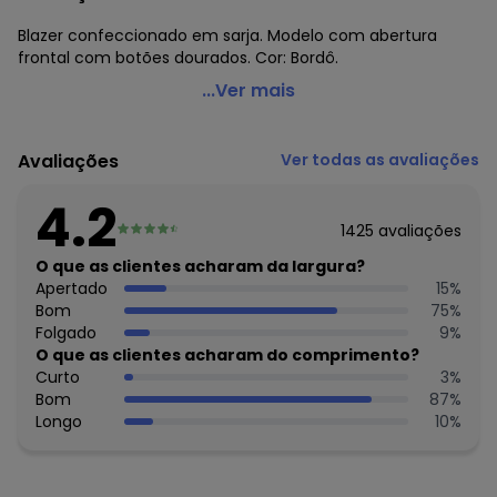
Blazer confeccionado em sarja. Modelo com abertura
frontal com botões dourados. Cor: Bordô.
Marguerite - Blazer com Botões Dourados Bordô Plus
...Ver mais
Size
Código do produto: 1894321
Avaliações
Ver todas as avaliações
Tecido: Sarja
Composição: 100% algodão
4.2
1425
avaliações
Histórico de preços
O que as clientes acharam da largura?
O preço apresentado abaixo é o menor oferecido em
Apertado
15
%
algum dia do mês, para o menor tamanho disponível.
Bom
75
%
N/D*
agosto/2026
Folgado
9
%
R$ 59,99
julho/2026
O que as clientes acharam do comprimento?
R$ 54,99
junho/2026
Curto
3
%
R$ 54,99
maio/2026
Bom
87
%
R$ 69,99
abril/2026
Longo
10
%
R$ 69,99
março/2026
R$ 79,99
fevereiro/2026