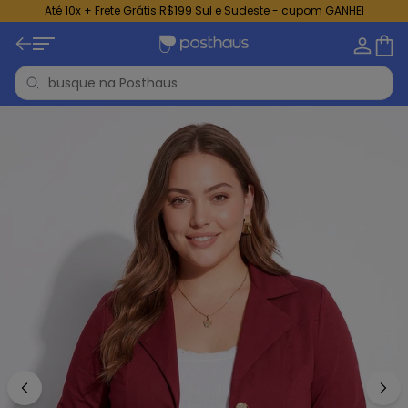
Até 10x + Frete Grátis R$199 Sul e Sudeste - cupom GANHEI