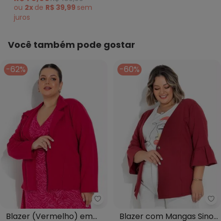
ou
2x
de
R$ 39,99
sem
juros
Você também pode gostar
-62%
-60%
Marguerite - Blazer (Vermelho)
Ma
Blazer (Vermelho) em
Blazer com Mangas Sino