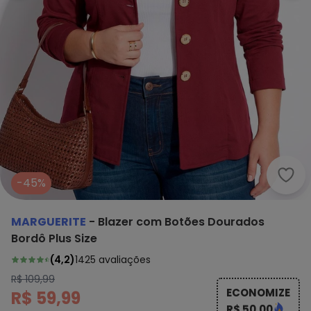
Marg
-45%
MARGUERITE
-
Blazer com Botões Dourados
Bordô Plus Size
(
4,2
)
1425
avaliações
R$ 109,99
ECONOMIZE
R$ 59,99
R$ 50,00