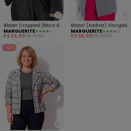
Marguerite - Blazer Cropped (Ri
Ma
Blazer Cropped (Risca de
Blazer (Xadrez) Alongado
MARGUERITE
MARGUERITE
Giz Preto) Plus Size
Plus Size
R$ 34,99
R$ 79,99
R$ 58,99
R$ 159,99
-62%
Marguerite - Blazer (Mescla) c