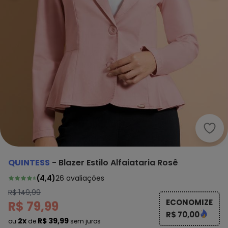
Quint
QUINTESS
-
Blazer Estilo Alfaiataria Rosê
(
4,4
)
26
avaliações
R$ 149,99
ECONOMIZE
R$ 79,99
R$ 70,00
2x
R$ 39,99
ou
de
sem juros