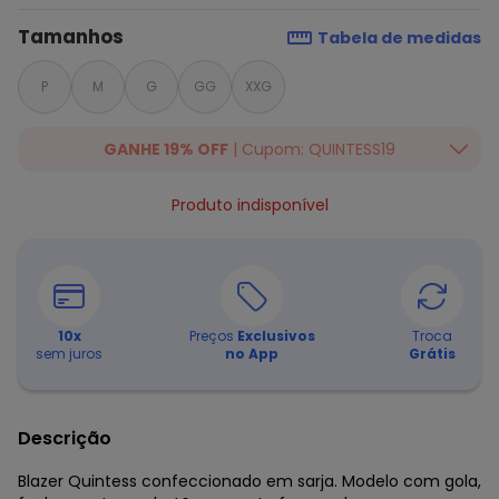
Tamanhos
Tabela de medidas
P
M
G
GG
XXG
GANHE 19% OFF
| Cupom: QUINTESS19
Ganhe 19% OFF Extra em qualquer valor, usando o cupom:
Produto indisponível
QUINTESS19. Válido para toda loja Quintess, até 07/08/2026.
10
x
Preços
Exclusivos
Troca
sem juros
no App
Grátis
Descrição
Blazer Quintess confeccionado em sarja. Modelo com gola,