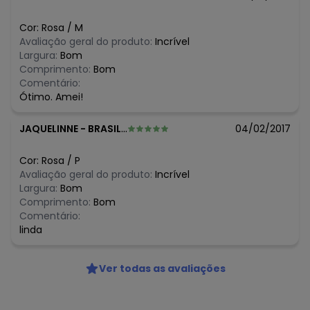
N/D*
junho/2026
N/D*
maio/2026
Cor:
Rosa
/
M
N/D*
abril/2026
Avaliação geral do produto:
Incrível
N/D*
março/2026
Largura:
Bom
N/D*
fevereiro/2026
Comprimento:
Bom
Comentário:
Ótimo. Amei!
JAQUELINNE
-
BRASILIA - DF
04/02/2017
Cor:
Rosa
/
P
Avaliação geral do produto:
Incrível
Largura:
Bom
Comprimento:
Bom
Comentário:
linda
Ver todas as avaliações