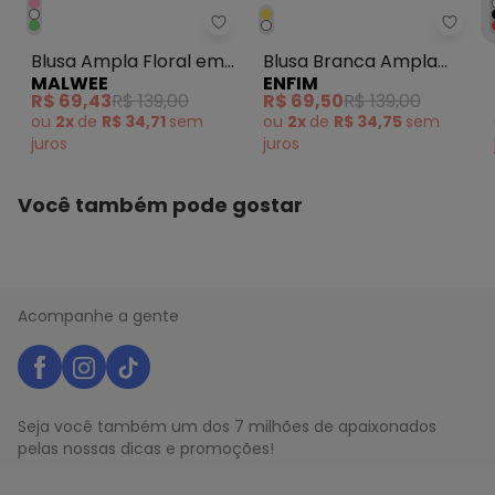
Malwee - Blusa Ampla Floral e
Enfi
Blusa Ampla Floral em
Blusa Branca Ampla
MALWEE
ENFIM
Viscose Branco
em Jacquard
R$ 69,43
R$ 139,00
R$ 69,50
R$ 139,00
ou
2x
de
R$ 34,71
sem
ou
2x
de
R$ 34,75
sem
juros
juros
Você também pode gostar
Acompanhe a gente
Seja você também um dos 7 milhões de apaixonados
pelas nossas dicas e promoções!