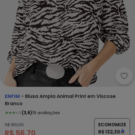
Enfi
ENFIM
-
Blusa Ampla Animal Print em Viscose
Branco
(
3,6
)
19
avaliações
ECONOMIZE
R$ 189,00
R$ 56,70
R$ 132,30