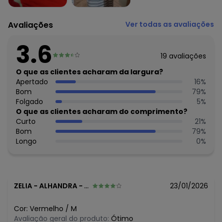
Composição: Viscose 100%
Avaliações
Ver todas as avaliações
Histórico de preços
O preço apresentado abaixo é o menor oferecido em
3.6
algum dia do mês, para o menor tamanho disponível.
19
avaliações
N/D*
agosto/2026
N/D*
O que as clientes acharam da largura?
julho/2026
R$ 56,7
Apertado
16
%
junho/2026
N/D*
Bom
79
%
maio/2026
R$ 75,6
Folgado
5
%
abril/2026
R$ 56,7
O que as clientes acharam do comprimento?
março/2026
R$ 75,6
Curto
21
%
fevereiro/2026
Bom
79
%
Longo
0
%
ZELIA
-
ALHANDRA - PB
23/01/2026
Cor:
Vermelho
/
M
Avaliação geral do produto:
Ótimo