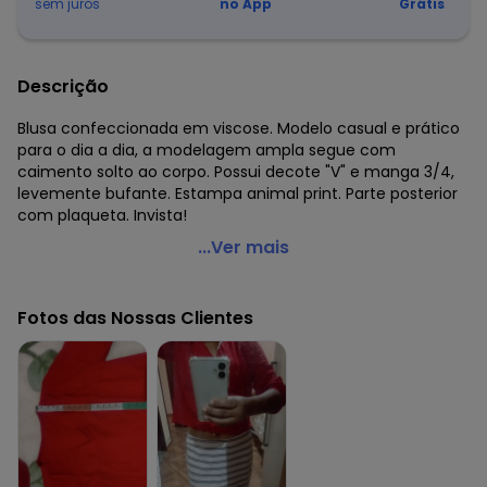
sem juros
no App
Grátis
Descrição
Blusa confeccionada em viscose. Modelo casual e prático
para o dia a dia, a modelagem ampla segue com
caimento solto ao corpo. Possui decote "V" e manga 3/4,
levemente bufante. Estampa animal print. Parte posterior
com plaqueta. Invista!
Enfim - Blusa Ampla Animal Print em Viscose Branco
...Ver mais
Código do produto: 7732765
Modelagem: Ampla
Fotos das Nossas Clientes
Decote frente: V
Fornecedor: MALWEE MALHAS LTDA / CNPJ 84.429.737/0001-
14
Feito: Brasil
Cuidados para conservação do produto: Temperatura
máxima de lavagem 30C. Não alvejar. Não passar sobre a
estampa.
Tecido: Viscose