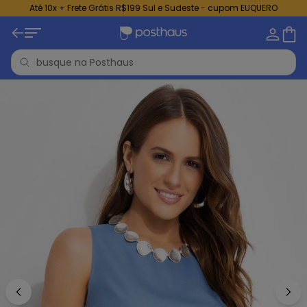
Até 10x + Frete Grátis R$199 Sul e Sudeste - cupom EUQUERO