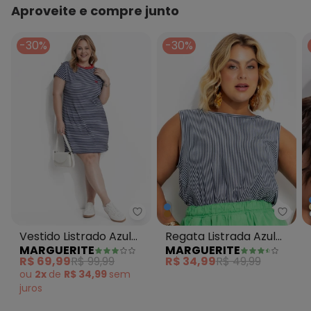
Aproveite e compre junto
-30%
-30%
Marguerite - Vestido Listrado 
Margu
Vestido Listrado Azul
Regata Listrada Azul
MARGUERITE
MARGUERITE
Canelado com
em Malha Listrada
R$ 69,99
R$ 99,99
R$ 34,99
R$ 49,99
Bordado
ou
2x
de
R$ 34,99
sem
juros