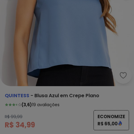
Quin
QUINTESS
-
Blusa Azul em Crepe Plano
(
3,6
)
19
avaliações
ECONOMIZE
R$ 99,99
R$ 34,99
R$ 65,00