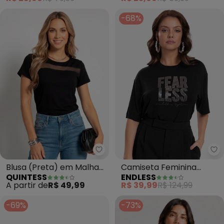
-68%
Quintess - Blusa (Preta) em Ma
En
Blusa (Preta) em Malha
Camiseta Feminina
QUINTESS
ENDLESS
de Viscose
(Preto)
A partir de
R$ 49,99
R$ 39,99
R$ 124,99
-69%
-73%