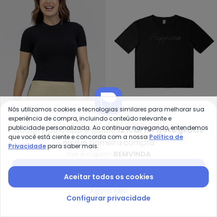
Nós utilizamos cookies e tecnologias similares para melhorar sua
Habana - Blusa em Canelado (P
Ro
experiência de compra, incluindo conteúdo relevante e
publicidade personalizada. Ao continuar navegando, entendemos
Compre pelo app e ganhe
12% OFF + frete grátis
Blusa em Canelado
Blusa Feminina Manga
que você está ciente e concorda com a nossa
Política de
HABANA
ROVITEX
na sua primeira compra
(Preto)
Curta Visco Tricot
Privacidade
para saber mais.
R$ 44,95
R$ 89,90
R$ 28,49
R$ 84,99
Use o cupom
BEMVINDA
(Preto)
-74%
-50%
NEW
Baixar app Posthaus
Aceitar todos os cookies
Agora não
Configurar privacidade