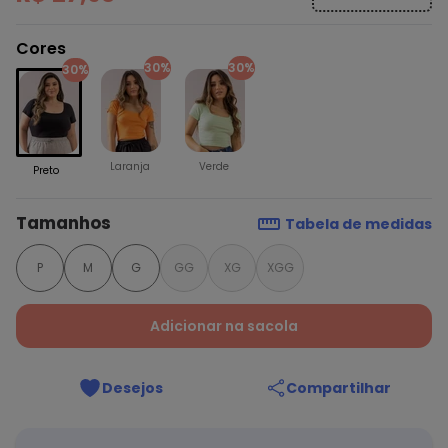
Cores
30%
30%
30%
Laranja
Verde
Preto
Tamanhos
Tabela de medidas
P
M
G
GG
XG
XGG
Adicionar na sacola
Desejos
Compartilhar