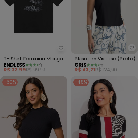
Endless - T- Shirt Feminina Man
Gr
T- Shirt Feminina Manga
Blusa em Viscose (Preto)
ENDLESS
GRIS
Curta (Preto)
R$ 32,99
R$ 99,99
R$ 43,71
R$ 124,90
-50%
-48%