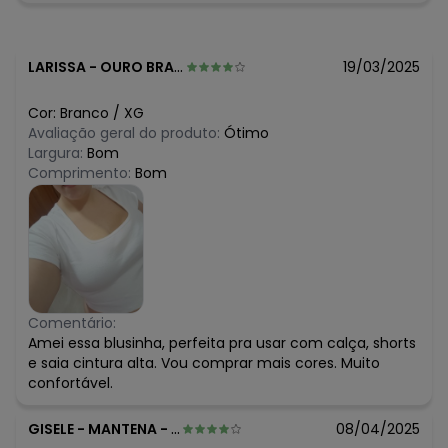
N/D*
março/2026
R$ 27,93
fevereiro/2026
LARISSA
-
OURO BRANCO - MG
19/03/2025
Cor:
Branco
/
XG
Avaliação geral do produto:
Ótimo
Largura:
Bom
Comprimento:
Bom
Comentário:
Amei essa blusinha, perfeita pra usar com calça, shorts
e saia cintura alta. Vou comprar mais cores. Muito
confortável.
GISELE
-
MANTENA - MG
08/04/2025