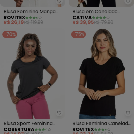
Rovitex - Blusa Feminina Manga
Ca
Blusa Feminina Manga
Blusa em Canelado
ROVITEX
CATIVA
Curta (Preto)
(Preto)
R$ 26,19
R$ 119,99
R$ 39,95
R$ 79,90
-70%
-75%
Cobertura - Blusa Sport Femini
Ro
Blusa Sport Feminina
Blusa Feminina Canelada
COBERTURA
ROVITEX
(Preto)
Básica (Preto)