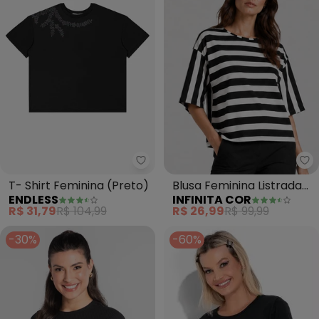
Endless - T- Shirt Feminina (Pre
In
T- Shirt Feminina (Preto)
Blusa Feminina Listrada
ENDLESS
INFINITA COR
(Preto)
R$ 31,79
R$ 104,99
R$ 26,99
R$ 99,99
-30%
-60%