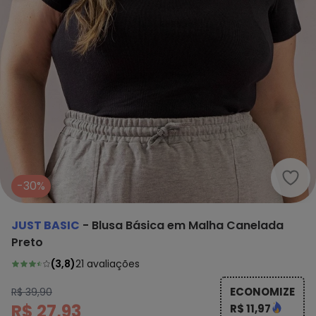
Just
-30%
JUST BASIC
-
Blusa Básica em Malha Canelada
Preto
(
3,8
)
21
avaliações
ECONOMIZE
R$ 39,90
R$ 27,93
R$ 11,97