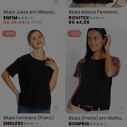
Enfim - Blusa Justa em Ribana (
Ro
Blusa Justa em Ribana
Blusa Básica Feminina
ENFIM
ROVITEX
(Preto)
Viscotorcion (Preto)
R$ 49,44
R$ 89,90
R$ 44,99
-60%
-75%
Endless - Blusa Feminina (Preto
bo
Blusa Feminina (Preto)
Blusa (Preta) em Malha
ENDLESS
BONPRIX
de Viscose