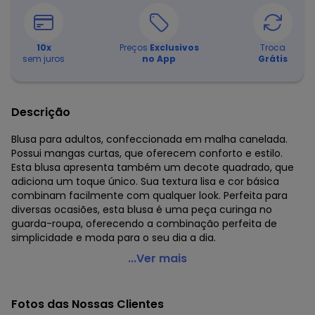
10
x
Preços
Exclusivos
Troca
sem juros
no App
Grátis
Descrição
Blusa para adultos, confeccionada em malha canelada.
Possui mangas curtas, que oferecem conforto e estilo.
Esta blusa apresenta também um decote quadrado, que
adiciona um toque único. Sua textura lisa e cor básica
combinam facilmente com qualquer look. Perfeita para
diversas ocasiões, esta blusa é uma peça curinga no
guarda-roupa, oferecendo a combinação perfeita de
simplicidade e moda para o seu dia a dia.
Just Basic - Blusa Básica em Malha Canelada Preto
...Ver mais
Código do produto: 7200492
Modelagem: Justa
Fotos das Nossas Clientes
Comprimento da Manga: Curta