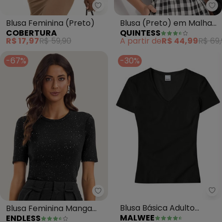
Cobertura - Blusa Feminina (Pr
Qu
Blusa Feminina (Preto)
Blusa (Preto) em Malha
COBERTURA
QUINTESS
de Viscose
R$ 17,97
R$ 59,90
A partir de
R$ 44,99
R$ 69,
-67%
-30%
Ma
Endless - Blusa Feminina Manga
Blusa Básica Adulto
Blusa Feminina Manga
MALWEE
ENDLESS
(Preto)
Curta em Ribana (Preto)