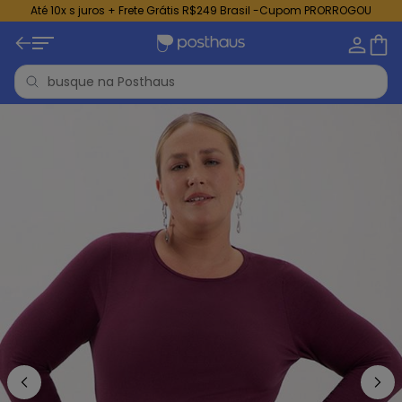
Até 10x s juros + Frete Grátis R$249 Brasil -Cupom PRORROGOU