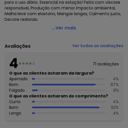
para o uso diário. Essencial na estação! Feita com viscose
responsável, Produção com menor impacto ambiental,
Malha leve com elastano, Mangas longas, Caimento justo,
Decote redondo.
Lunender Mais Mulher - Blusa Básica em Malha com
...Ver mais
Elastano Vermelho
Código do produto: 7790369
Avaliações
Ver todas as avaliações
Fornecedor: LUNELLI TEXTIL NORDESTE LTDA / CNPJ
10.220.089/0001-55
4
Feito: Brasil
71
avaliações
Cuidados para conservação do produto: Lavagem a mão;
Não alvejar; Não secar em tambor; Secagem em varal à
O que as clientes acharam da largura?
sombra; Não passar; Não limpar a seco; Limpeza a úmido
Apertado
4
%
profissional; Processo suave;
Bom
87
%
Tecido: Poliéster
Folgado
8
%
Composição: 81% poliéster 19% elastano
O que as clientes acharam do comprimento?
Curto
4
%
Histórico de preços
Bom
92
%
Longo
4
%
O preço apresentado abaixo é o menor oferecido em
algum dia do mês, para o menor tamanho disponível.
N/D*
agosto/2026