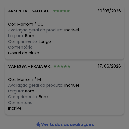
R$ 36,76
julho/2026
R$ 36,76
junho/2026
ARMINDA
-
SAO PAULO - SP
30/05/2026
R$ 45,95
maio/2026
R$ 45,95
abril/2026
Cor:
Marrom
/
GG
R$ 45,95
março/2026
Avaliação geral do produto:
Incrível
R$ 45,95
fevereiro/2026
Largura:
Bom
Comprimento:
Longo
Comentário:
Gostei da blusa
VANESSA
-
PRAIA GRANDE - SP
17/06/2026
Cor:
Marrom
/
M
Avaliação geral do produto:
Incrível
Largura:
Bom
Comprimento:
Bom
Comentário:
Incrível
Ver todas as avaliações