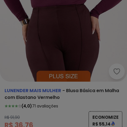
Lune
LUNENDER MAIS MULHER
-
Blusa Básica em Malha
com Elastano Vermelho
(
4,0
)
71
avaliações
ECONOMIZE
R$ 91,90
R$ 36,76
R$ 55,14