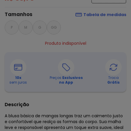
Tamanhos
Tabela de medidas
P
M
G
GG
Produto indisponível
10
x
Preços
Exclusivos
Troca
sem juros
no App
Grátis
Descrição
A blusa básica de mangas longas traz um caimento justo
e confortável que realça as formas do corpo. Sua malha
leve e responsável apresenta um toque extra suave, ideal