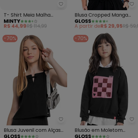
Minty - T- Shirt Meia Malha Fem
Gl
T- Shirt Meia Malha
Blusa Cropped Manga
MINTY
GLOSS
Feminina (Preto)
Juvenil Menina (Preto)
R$ 44,99
R$ 114,99
A partir de
R$ 29,95
R$ 59,
-70%
-70%
Gloss - Blusa Juvenil com Alças
Gl
Blusa Juvenil com Alças
Blusão em Moletom
GLOSS
GLOSS
(Preto)
Juvenil (Preto)