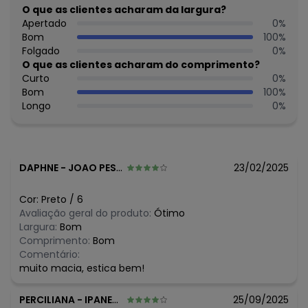
Fornecedor: MALHARIA CRISTINA LTDA / CNPJ
O que as clientes acharam da largura?
82.663.337/0001-43
Apertado
0
%
Feito: no Brasil
Bom
100
%
Cuidados para conservação do produto: TEMPERATURA
Folgado
0
%
MÁXIMA DE LAVAGEM 40ºC PROCESSO NORMAL. LAVAR COM
O que as clientes acharam do comprimento?
CORES SEMELHANTES. NÃO ALVEJAR. SECAGEM EM TAMBOR,
Curto
0
%
TEMPERATURA DE MÁXIMA 80°C. TEMP MÁX DA BASE DO
Bom
100
%
FERRO DE 200°C. NÃO LIMPAR A SECO
Longo
0
%
Tecido: Ribaninha
Composição: 96% algodão 4% elastano
Histórico de preços
DAPHNE
-
JOAO PESSOA - PB
23/02/2025
O preço apresentado abaixo é o menor oferecido em
algum dia do mês, para o menor tamanho disponível.
Cor:
Preto
/
6
N/D*
agosto/2026
Avaliação geral do produto:
Ótimo
N/D*
julho/2026
Largura:
Bom
N/D*
junho/2026
Comprimento:
Bom
R$ 32,45
maio/2026
Comentário:
N/D*
abril/2026
muito macia, estica bem!
N/D*
março/2026
N/D*
fevereiro/2026
PERCILIANA
-
IPANEMA - MG
25/09/2025