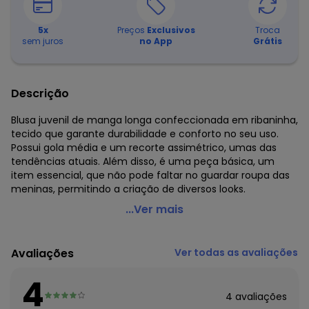
5
x
Preços
Exclusivos
Troca
sem juros
no App
Grátis
Descrição
Blusa juvenil de manga longa confeccionada em ribaninha,
tecido que garante durabilidade e conforto no seu uso.
Possui gola média e um recorte assimétrico, umas das
tendências atuais. Além disso, é uma peça básica, um
item essencial, que não pode faltar no guardar roupa das
meninas, permitindo a criação de diversos looks.
Gloss - Blusa Básica em Ribaninha Juvenil Preto
...Ver mais
Código do produto: 7286539
Modelagem: Justa
Avaliações
Ver todas as avaliações
Comprimento da manga: Longa
Forro: Não
4
Cinto: Não acompanha
4
avaliações
Decote frente: Redondo