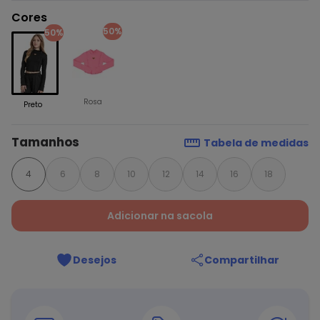
Cores
50%
50%
Rosa
Preto
Tamanhos
Tabela de medidas
4
6
8
10
12
14
16
18
Adicionar na sacola
Desejos
Compartilhar