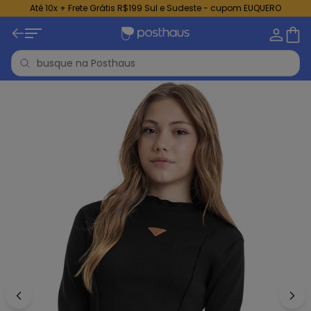
Até 10x + Frete Grátis R$199 Sul e Sudeste - cupom EUQUERO