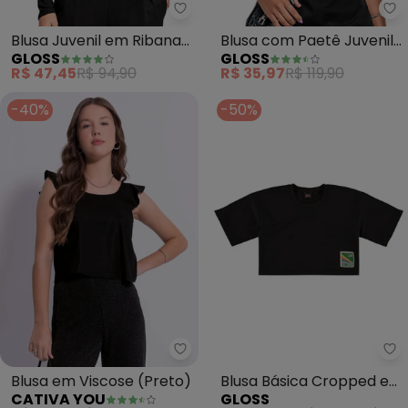
Gloss - Blusa Juvenil em Riban
Gl
Blusa Juvenil em Ribana
Blusa com Paetê Juvenil
GLOSS
GLOSS
Canelada (Preto)
(Preto)
R$ 47,45
R$ 94,90
R$ 35,97
R$ 119,90
-40%
-50%
Gl
Cativa 
Blusa em Viscose (Preto)
Blusa Básica Cropped em
CATIVA YOU
GLOSS
Moletom (Preto)