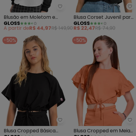
Gloss - Blusão em Moletom e Tri
Gl
Blusão em Moletom e
Blusa Corset Juvenil para
GLOSS
GLOSS
Tricoline Juvenil (Preto)
Menina (Preto)
A partir de
R$ 44,97
R$ 149,90
R$ 22,47
R$ 74,90
-50%
-50%
Gloss - Blusa Cropped Básica Inf
Gl
Blusa Cropped Básica
Blusa Cropped em Meia