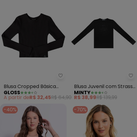
Gloss - Blusa Cropped Básica Ju
Mi
Blusa Cropped Básica
Blusa Juvenil com Strass
GLOSS
MINTY
Juvenil (Preto)
Manga Longa (Preto)
A partir de
R$ 32,45
R$ 64,90
R$ 38,99
R$ 139,99
-40%
-70%