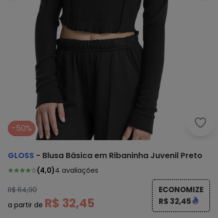
Glos
-50%
GLOSS
-
Blusa Básica em Ribaninha Juvenil Preto
(
4,0
)
4
avaliações
ECONOMIZE
R$ 64,90
R$ 32,45
R$ 32,45
a partir de