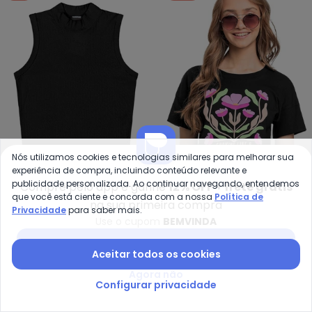
Nós utilizamos cookies e tecnologias similares para melhorar sua
experiência de compra, incluindo conteúdo relevante e
Outlet - Regata Canelada Gola 
Gl
publicidade personalizada. Ao continuar navegando, entendemos
Compre pelo app e ganhe
12% OFF + frete grátis
que você está ciente e concorda com a nossa
Política de
Regata Canelada Gola
Blusa Juvenil com Puff
na sua primeira compra
Privacidade
para saber mais.
OUTLET
GLOSS
Alta Teen Feminino
(Preto)
Use o cupom
BEMVINDA
R$ 48,35
R$ 50,90
R$ 28,47
R$ 94,90
(Preto)
Baixar app Posthaus
-70%
-50%
Aceitar todos os cookies
Agora não
Configurar privacidade