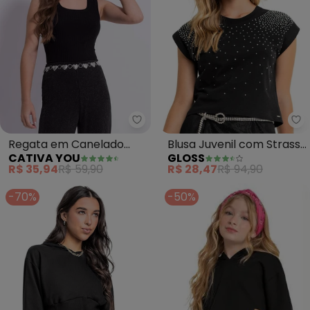
Cativa You - Regata em Canela
Gl
Regata em Canelado
Blusa Juvenil com Strass
CATIVA YOU
GLOSS
(Preto)
para Menina (Preto)
R$ 35,94
R$ 59,90
R$ 28,47
R$ 94,90
-70%
-50%