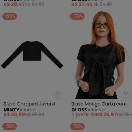
(Preto)
Canelada Juvenil (Preto)
R$ 28,47
R$ 94,90
R$ 27,45
R$ 54,90
-65%
-70%
Minty - Blusa Cropped Juvenil 
Gl
Blusa Cropped Juvenil
Blusa Manga Curta com
MINTY
GLOSS
Manga Longa (Preto)
Amarração (Preto)
R$ 30,99
R$ 89,99
A partir de
R$ 35,97
R$ 119,
-50%
-50%